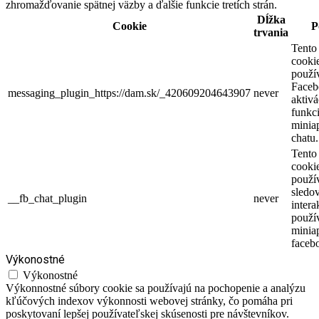
zhromažďovanie spätnej väzby a ďalšie funkcie tretích strán.
Dĺžka
Cookie
P
trvania
Tento
cooki
použí
Faceb
messaging_plugin_https://dam.sk/_420609204643907
never
aktivá
funkci
miniap
chatu.
Tento
cooki
použí
sledo
__fb_chat_plugin
never
intera
použí
minia
faceb
Výkonostné
Výkonostné
Výkonnostné súbory cookie sa používajú na pochopenie a analýzu
kľúčových indexov výkonnosti webovej stránky, čo pomáha pri
poskytovaní lepšej používateľskej skúsenosti pre návštevníkov.