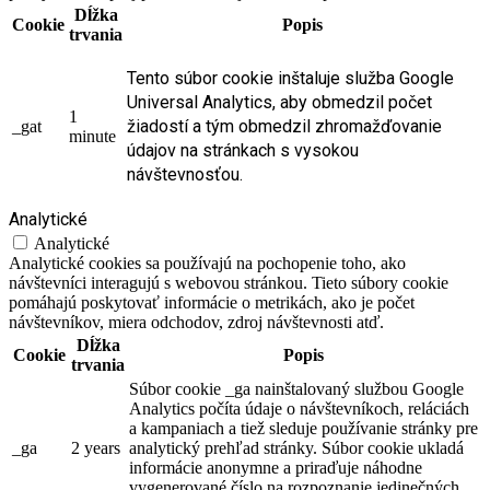
Dĺžka
Cookie
Popis
trvania
Tento súbor cookie inštaluje služba Google
Universal Analytics, aby obmedzil počet
1
žiadostí a tým obmedzil zhromažďovanie
_gat
minute
údajov na stránkach s vysokou
návštevnosťou.
Analytické
Analytické
Analytické cookies sa používajú na pochopenie toho, ako
návštevníci interagujú s webovou stránkou. Tieto súbory cookie
pomáhajú poskytovať informácie o metrikách, ako je počet
návštevníkov, miera odchodov, zdroj návštevnosti atď.
Dĺžka
Cookie
Popis
trvania
Súbor cookie _ga nainštalovaný službou Google
Analytics počíta údaje o návštevníkoch, reláciách
a kampaniach a tiež sleduje používanie stránky pre
_ga
2 years
analytický prehľad stránky. Súbor cookie ukladá
informácie anonymne a priraďuje náhodne
vygenerované číslo na rozpoznanie jedinečných