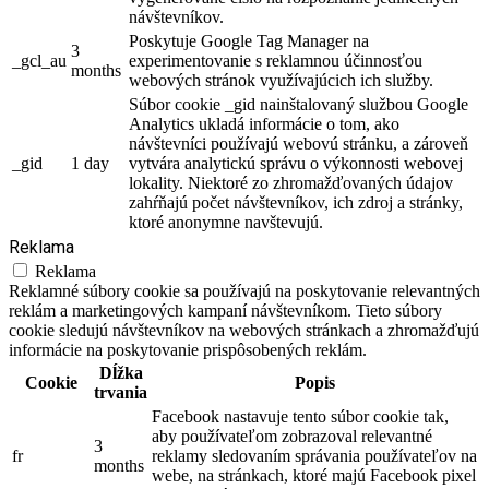
návštevníkov.
Poskytuje Google Tag Manager na
3
_gcl_au
experimentovanie s reklamnou účinnosťou
months
webových stránok využívajúcich ich služby.
Súbor cookie _gid nainštalovaný službou Google
Analytics ukladá informácie o tom, ako
návštevníci používajú webovú stránku, a zároveň
_gid
1 day
vytvára analytickú správu o výkonnosti webovej
lokality. Niektoré zo zhromažďovaných údajov
zahŕňajú počet návštevníkov, ich zdroj a stránky,
ktoré anonymne navštevujú.
Reklama
Reklama
Reklamné súbory cookie sa používajú na poskytovanie relevantných
reklám a marketingových kampaní návštevníkom. Tieto súbory
cookie sledujú návštevníkov na webových stránkach a zhromažďujú
informácie na poskytovanie prispôsobených reklám.
Dĺžka
Cookie
Popis
trvania
Facebook nastavuje tento súbor cookie tak,
aby používateľom zobrazoval relevantné
3
fr
reklamy sledovaním správania používateľov na
months
webe, na stránkach, ktoré majú Facebook pixel