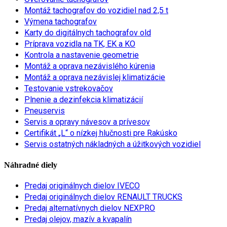
Montáž tachografov do vozidiel nad 2,5 t
Výmena tachografov
Karty do digitálnych tachografov old
Príprava vozidla na TK, EK a KO
Kontrola a nastavenie geometrie
Montáž a oprava nezávislého kúrenia
Montáž a oprava nezávislej klimatizácie
Testovanie vstrekovačov
Plnenie a dezinfekcia klimatizácií
Pneuservis
Servis a opravy návesov a prívesov
Certifikát „L“ o nízkej hlučnosti pre Rakúsko
Servis ostatných nákladných a úžitkových vozidiel
Náhradné diely
Predaj originálnych dielov IVECO
Predaj originálnych dielov RENAULT TRUCKS
Predaj alternatívnych dielov NEXPRO
Predaj olejov, mazív a kvapalín