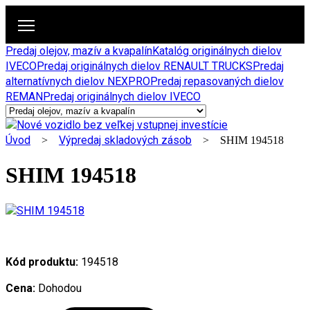
Predaj olejov, mazív a kvapalín
Katalóg originálnych dielov
IVECO
Predaj originálnych dielov RENAULT TRUCKS
Predaj
alternatívnych dielov NEXPRO
Predaj repasovaných dielov
REMAN
Predaj originálnych dielov IVECO
Úvod
Výpredaj skladových zásob
>
> SHIM 194518
SHIM 194518
Kód produktu:
194518
Cena:
Dohodou