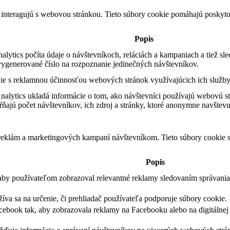
 interagujú s webovou stránkou. Tieto súbory cookie pomáhajú poskyto
Popis
ytics počíta údaje o návštevníkoch, reláciách a kampaniach a tiež sle
ygenerované číslo na rozpoznanie jedinečných návštevníkov.
e s reklamnou účinnosťou webových stránok využívajúcich ich služby
alytics ukladá informácie o tom, ako návštevníci používajú webovú st
ňajú počet návštevníkov, ich zdroj a stránky, ktoré anonymne navštevu
 reklám a marketingových kampaní návštevníkom. Tieto súbory cookie
Popis
 aby používateľom zobrazoval relevantné reklamy sledovaním správania
žíva sa na určenie, či prehliadač používateľa podporuje súbory cookie.
cebook tak, aby zobrazovala reklamy na Facebooku alebo na digitálne