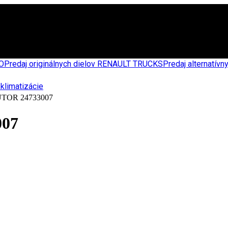
CO
Predaj originálnych dielov RENAULT TRUCKS
Predaj alternatív
OR 24733007
07