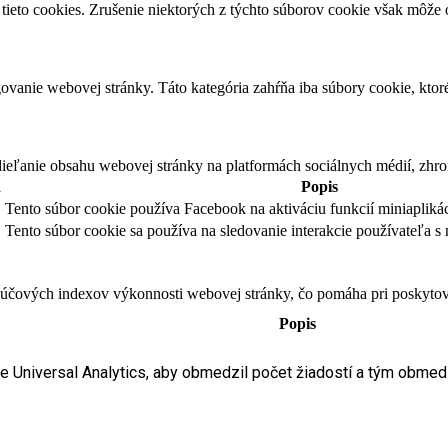
tieto cookies. Zrušenie niektorých z týchto súborov cookie však môže o
vanie webovej stránky. Táto kategória zahŕňa iba súbory cookie, kto
eľanie obsahu webovej stránky na platformách sociálnych médií, zhroma
a
Popis
Tento súbor cookie používa Facebook na aktiváciu funkcií miniaplikác
Tento súbor cookie sa používa na sledovanie interakcie používateľa s 
čových indexov výkonnosti webovej stránky, čo pomáha pri poskytovan
Popis
le Universal Analytics, aby obmedzil počet žiadostí a tým obme