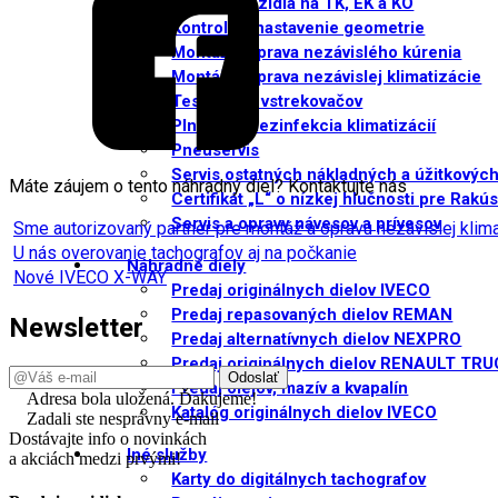
Príprava vozidla na TK, EK a KO
Kontrola a nastavenie geometrie
Montáž a oprava nezávislého kúrenia
Montáž a oprava nezávislej klimatizácie
Testovanie vstrekovačov
Plnenie a dezinfekcia klimatizácií
Pneuservis
Servis ostatných nákladných a úžitkových
Máte záujem o tento náhradný diel? Kontaktujte nás
Certifikát „L“ o nízkej hlučnosti pre Rakú
Servis a opravy návesov a prívesov
Sme autorizovaný partner pre montáž a opravu nezávislej kli
U nás overovanie tachografov aj na počkanie
Náhradné diely
Nové IVECO X-WAY
Predaj originálnych dielov IVECO
Predaj repasovaných dielov REMAN
Newsletter
Predaj alternatívnych dielov NEXPRO
Predaj originálnych dielov RENAULT TR
Predaj olejov, mazív a kvapalín
Adresa bola uložená. Ďakujeme!
Katalóg originálnych dielov IVECO
Zadali ste nesprávny e-mail
Dostávajte info o novinkách
Iné služby
a akciách medzi prvými!
Karty do digitálnych tachografov