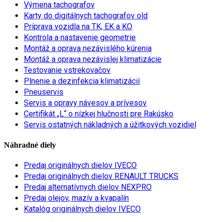
Výmena tachografov
Karty do digitálnych tachografov old
Príprava vozidla na TK, EK a KO
Kontrola a nastavenie geometrie
Montáž a oprava nezávislého kúrenia
Montáž a oprava nezávislej klimatizácie
Testovanie vstrekovačov
Plnenie a dezinfekcia klimatizácií
Pneuservis
Servis a opravy návesov a prívesov
Certifikát „L“ o nízkej hlučnosti pre Rakúsko
Servis ostatných nákladných a úžitkových vozidiel
Náhradné diely
Predaj originálnych dielov IVECO
Predaj originálnych dielov RENAULT TRUCKS
Predaj alternatívnych dielov NEXPRO
Predaj olejov, mazív a kvapalín
Katalóg originálnych dielov IVECO