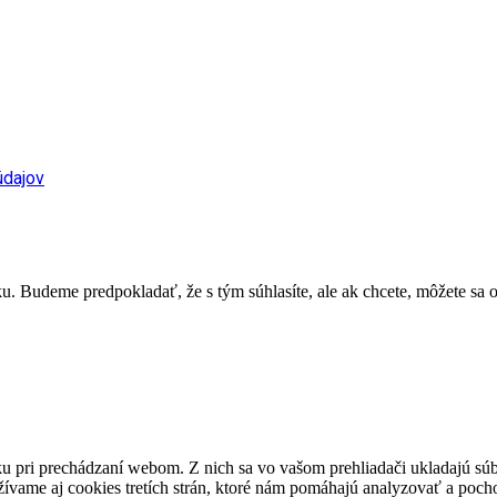
údajov
. Budeme predpokladať, že s tým súhlasíte, ale ak chcete, môžete sa o
u pri prechádzaní webom. Z nich sa vo vašom prehliadači ukladajú súb
ívame aj cookies tretích strán, ktoré nám pomáhajú analyzovať a pocho