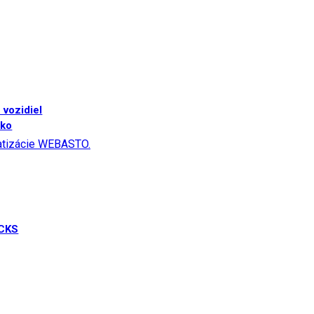
 vozidiel
sko
matizácie WEBASTO.
UCKS