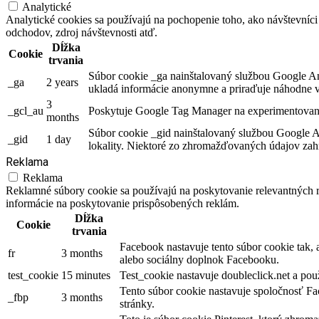
Analytické
Analytické cookies sa používajú na pochopenie toho, ako návštevníci
odchodov, zdroj návštevnosti atď.
Dĺžka
Cookie
trvania
Súbor cookie _ga nainštalovaný službou Google Anal
_ga
2 years
ukladá informácie anonymne a priraďuje náhodne v
3
_gcl_au
Poskytuje Google Tag Manager na experimentovani
months
Súbor cookie _gid nainštalovaný službou Google An
_gid
1 day
lokality. Niektoré zo zhromažďovaných údajov zahŕ
Reklama
Reklama
Reklamné súbory cookie sa používajú na poskytovanie relevantných
informácie na poskytovanie prispôsobených reklám.
Dĺžka
Cookie
trvania
Facebook nastavuje tento súbor cookie tak,
fr
3 months
alebo sociálny doplnok Facebooku.
test_cookie
15 minutes
Test_cookie nastavuje doubleclick.net a pou
Tento súbor cookie nastavuje spoločnosť Fa
_fbp
3 months
stránky.