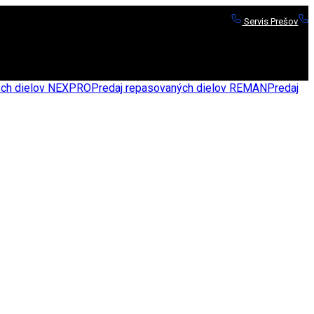
Servis Prešov
S
nych dielov NEXPRO
Predaj repasovaných dielov REMAN
Predaj