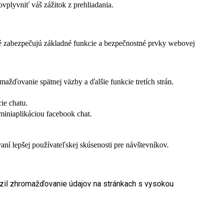
vplyvniť váš zážitok z prehliadania.
ré zabezpečujú základné funkcie a bezpečnostné prvky webovej
žďovanie spätnej väzby a ďalšie funkcie tretích strán.
ie chatu.
miniaplikáciou facebook chat.
í lepšej používateľskej skúsenosti pre návštevníkov.
dzil zhromažďovanie údajov na stránkach s vysokou