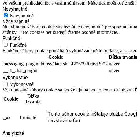
vo vašom prehliadači iba s vaším súhlasom. Máte tiež možnosť zrušiť 
Nevyhnutné
Nevyhnutné
Vždy zapnuté
Nevyhnutné súbory cookie sú absolútne nevyhnutné pre správne fungo
stránky. Tieto cookies neukladajú žiadne osobné informácie.
Funkčné
Funkčné
Funkčné súbory cookie pomáhajú vykonávať určité funkcie, ako je zdi
Cookie
Dĺžka trvani
messaging_plugin_https://dam.sk/_420609204643907
never
__fb_chat_plugin
never
Výkonostné
Výkonostné
Výkonnostné súbory cookie sa používajú na pochopenie a analýzu kľú
Dĺžka
Cookie
trvania
Tento súbor cookie inštaluje služba Goog
_gat
1 minute
návštevnosťou.
Analytické