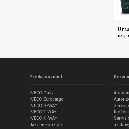
U nás
na po
Predaj vozidiel
Servis
IVECO Daily
Asiste
IVECO Eurocargo
Autoriz
IVECO S-WAY
Servis
IVECO T-WAY
Riešeni
IVECO X-WAY
Servis 
Jazdené vozidlá
úžitkov