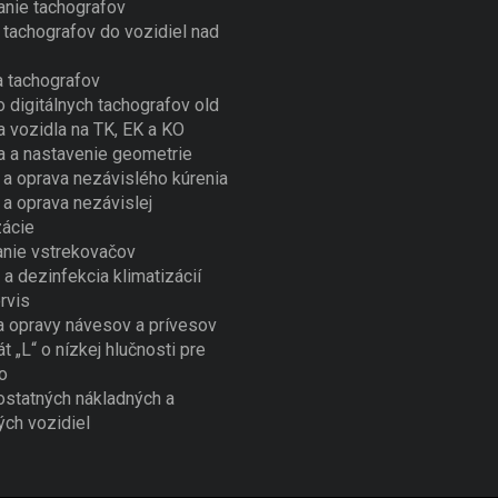
nie tachografov
tachografov do vozidiel nad
 tachografov
o digitálnych tachografov old
a vozidla na TK, EK a KO
a a nastavenie geometrie
a oprava nezávislého kúrenia
a oprava nezávislej
zácie
nie vstrekovačov
 a dezinfekcia klimatizácií
rvis
a opravy návesov a prívesov
át „L“ o nízkej hlučnosti pre
o
ostatných nákladných a
ých vozidiel