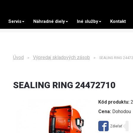
Servis
Náhradné diely
Iné služby
Kontakt
Úvod
Výpredaj skladových zásob
>
> SEALING RING 2447
SEALING RING 24472710
Kód produktu:
2
Cena:
Dohodou