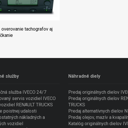
 overovanie tachografov aj
čkanie
né služby
Náhradné diely
nčná služba IVECO 24/7
Predaj originálnych dielov IV
ovaný servis vozidiel IVECO
Predaj originálnych dielov R
 vozidiel RENAULT TRUCKS
TRUCKS
e poistnej udalosti
Predaj alternatívnych dielov
ostatných nákladných a
Predaj olejov, mazív a kvapalí
ých vozidiel
Katalóg originálnych dielov I