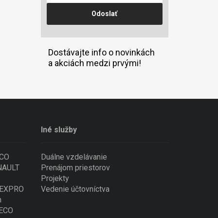
Dostávajte info o novinkách
a akciách medzi prvými!
Iné služby
ECO
Duálne vzdelávanie
ENAULT
Prenájom priestorov
Projekty
 NEXPRO
Vedenie účtovníctva
n
VECO