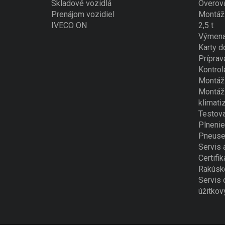
Skladové vozidlá
Overova
Prenájom vozidiel
Montáž 
IVECO ON
2,5 t
Výmena
Karty d
Príprav
Kontrol
Montáž 
Montáž 
klimati
Testova
Plnenie
Pneuse
Servis 
Certifik
Rakúsk
Servis 
úžitkov