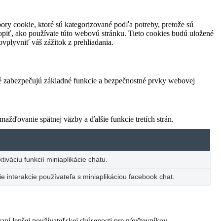
ory cookie, ktoré sú kategorizované podľa potreby, pretože sú
piť, ako používate túto webovú stránku. Tieto cookies budú uložené
vplyvniť váš zážitok z prehliadania.
ré zabezpečujú základné funkcie a bezpečnostné prvky webovej
žďovanie spätnej väzby a ďalšie funkcie tretích strán.
iváciu funkcií miniaplikácie chatu.
e interakcie používateľa s miniaplikáciou facebook chat.
í lepšej používateľskej skúsenosti pre návštevníkov.