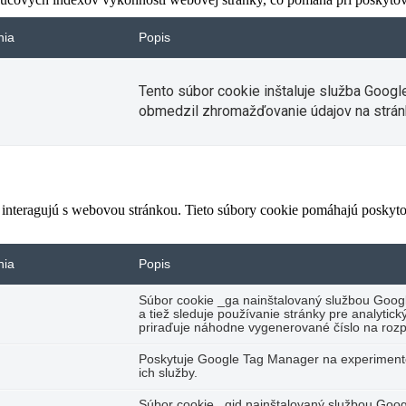
nia
Popis
Tento súbor cookie inštaluje služba Googl
obmedzil zhromažďovanie údajov na strán
 interagujú s webovou stránkou. Tieto súbory cookie pomáhajú poskyto
nia
Popis
Súbor cookie _ga nainštalovaný službou Googl
a tiež sleduje používanie stránky pre analyti
priraďuje náhodne vygenerované číslo na rozp
Poskytuje Google Tag Manager na experimento
ich služby.
Súbor cookie _gid nainštalovaný službou Googl