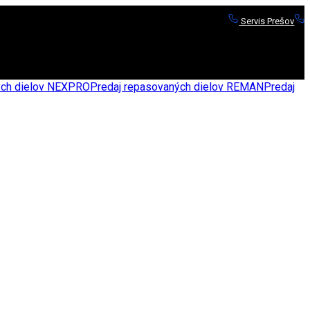
Servis Prešov
S
nych dielov NEXPRO
Predaj repasovaných dielov REMAN
Predaj