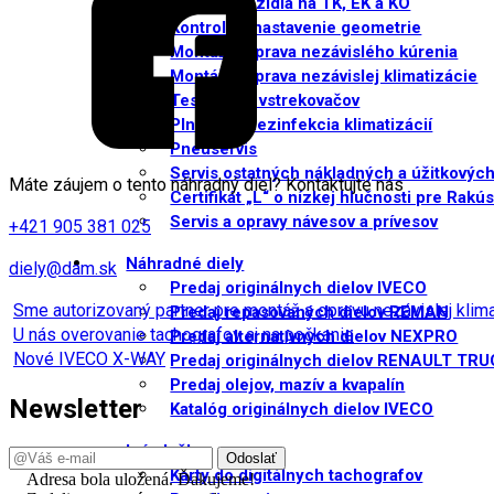
Príprava vozidla na TK, EK a KO
Kontrola a nastavenie geometrie
Montáž a oprava nezávislého kúrenia
Montáž a oprava nezávislej klimatizácie
Testovanie vstrekovačov
Plnenie a dezinfekcia klimatizácií
Pneuservis
Servis ostatných nákladných a úžitkových
Máte záujem o tento náhradný diel? Kontaktujte nás
Certifikát „L“ o nízkej hlučnosti pre Rakú
Servis a opravy návesov a prívesov
+421 905 381 025
Náhradné diely
diely@dam.sk
Predaj originálnych dielov IVECO
Sme autorizovaný partner pre montáž a opravu nezávislej kli
Predaj repasovaných dielov REMAN
U nás overovanie tachografov aj na počkanie
Predaj alternatívnych dielov NEXPRO
Nové IVECO X-WAY
Predaj originálnych dielov RENAULT TR
Predaj olejov, mazív a kvapalín
Newsletter
Katalóg originálnych dielov IVECO
Iné služby
Karty do digitálnych tachografov
Adresa bola uložená. Ďakujeme!