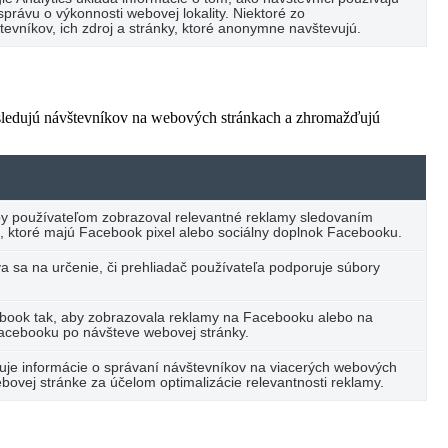
právu o výkonnosti webovej lokality. Niektoré zo
vníkov, ich zdroj a stránky, ktoré anonymne navštevujú.
 sledujú návštevníkov na webových stránkach a zhromažďujú
by používateľom zobrazoval relevantné reklamy sledovaním
, ktoré majú Facebook pixel alebo sociálny doplnok Facebooku.
va sa na určenie, či prehliadač používateľa podporuje súbory
ebook tak, aby zobrazovala reklamy na Facebooku alebo na
Facebooku po návšteve webovej stránky.
ďuje informácie o správaní návštevníkov na viacerých webových
bovej stránke za účelom optimalizácie relevantnosti reklamy.