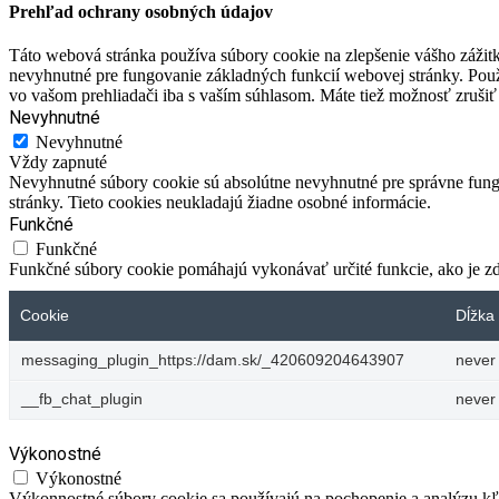
Prehľad ochrany osobných údajov
Táto webová stránka používa súbory cookie na zlepšenie vášho zážitk
nevyhnutné pre fungovanie základných funkcií webovej stránky. Použ
vo vašom prehliadači iba s vaším súhlasom. Máte tiež možnosť zrušiť 
Nevyhnutné
Nevyhnutné
Vždy zapnuté
Nevyhnutné súbory cookie sú absolútne nevyhnutné pre správne fungo
stránky. Tieto cookies neukladajú žiadne osobné informácie.
Funkčné
Funkčné
Funkčné súbory cookie pomáhajú vykonávať určité funkcie, ako je zdi
Cookie
Dĺžka 
messaging_plugin_https://dam.sk/_420609204643907
never
__fb_chat_plugin
never
Výkonostné
Výkonostné
Výkonnostné súbory cookie sa používajú na pochopenie a analýzu kľú