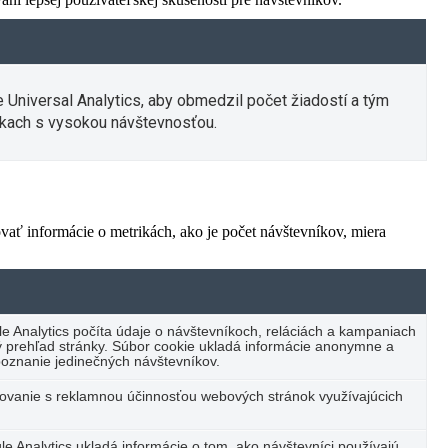
e Universal Analytics, aby obmedzil počet žiadostí a tým
kach s vysokou návštevnosťou.
vať informácie o metrikách, ako je počet návštevníkov, miera
e Analytics počíta údaje o návštevníkoch, reláciách a kampaniach
cký prehľad stránky. Súbor cookie ukladá informácie anonymne a
oznanie jedinečných návštevníkov.
vanie s reklamnou účinnosťou webových stránok využívajúcich
e Analytics ukladá informácie o tom, ako návštevníci používajú