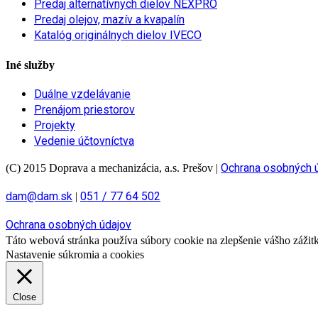
Predaj alternatívnych dielov NEXPRO
Predaj olejov, mazív a kvapalín
Katalóg originálnych dielov IVECO
Iné služby
Duálne vzdelávanie
Prenájom priestorov
Projekty
Vedenie účtovníctva
Ochrana osobných 
(C) 2015 Doprava a mechanizácia, a.s. Prešov
|
dam@dam.sk
051 / 77 64 502
|
Ochrana osobných údajov
Táto webová stránka používa súbory cookie na zlepšenie vášho zážitku
Nastavenie súkromia a cookies
Close