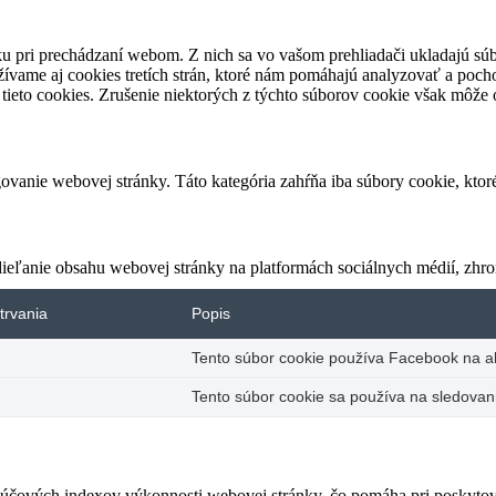
u pri prechádzaní webom. Z nich sa vo vašom prehliadači ukladajú súb
ívame aj cookies tretích strán, ktoré nám pomáhajú analyzovať a pocho
tieto cookies. Zrušenie niektorých z týchto súborov cookie však môže o
vanie webovej stránky. Táto kategória zahŕňa iba súbory cookie, kto
eľanie obsahu webovej stránky na platformách sociálnych médií, zhroma
trvania
Popis
Tento súbor cookie používa Facebook na akt
Tento súbor cookie sa používa na sledovani
čových indexov výkonnosti webovej stránky, čo pomáha pri poskytovan