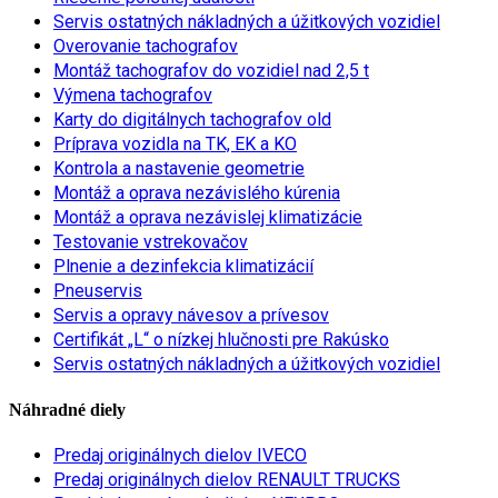
Servis ostatných nákladných a úžitkových vozidiel
Overovanie tachografov
Montáž tachografov do vozidiel nad 2,5 t
Výmena tachografov
Karty do digitálnych tachografov old
Príprava vozidla na TK, EK a KO
Kontrola a nastavenie geometrie
Montáž a oprava nezávislého kúrenia
Montáž a oprava nezávislej klimatizácie
Testovanie vstrekovačov
Plnenie a dezinfekcia klimatizácií
Pneuservis
Servis a opravy návesov a prívesov
Certifikát „L“ o nízkej hlučnosti pre Rakúsko
Servis ostatných nákladných a úžitkových vozidiel
Náhradné diely
Predaj originálnych dielov IVECO
Predaj originálnych dielov RENAULT TRUCKS