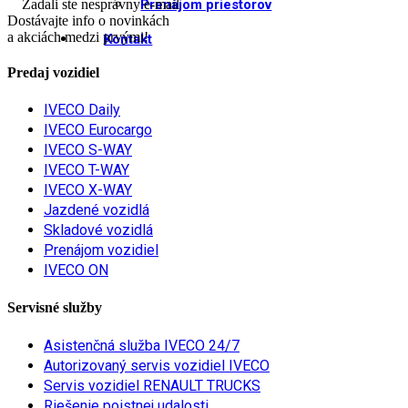
Zadali ste nesprávny e-mail
Prenájom priestorov
Dostávajte info o novinkách
a akciách medzi prvými!
Kontakt
Predaj vozidiel
IVECO Daily
IVECO Eurocargo
IVECO S-WAY
IVECO T-WAY
IVECO X-WAY
Jazdené vozidlá
Skladové vozidlá
Prenájom vozidiel
IVECO ON
Servisné služby
Asistenčná služba IVECO 24/7
Autorizovaný servis vozidiel IVECO
Servis vozidiel RENAULT TRUCKS
Riešenie poistnej udalosti