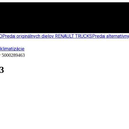
CO
Predaj originálnych dielov RENAULT TRUCKS
Predaj alternatív
 5000289463
3