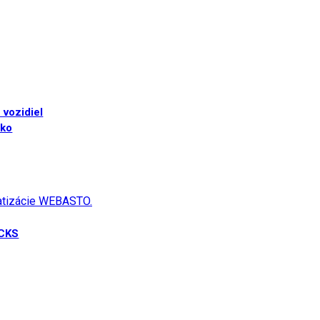
 vozidiel
sko
matizácie WEBASTO.
UCKS