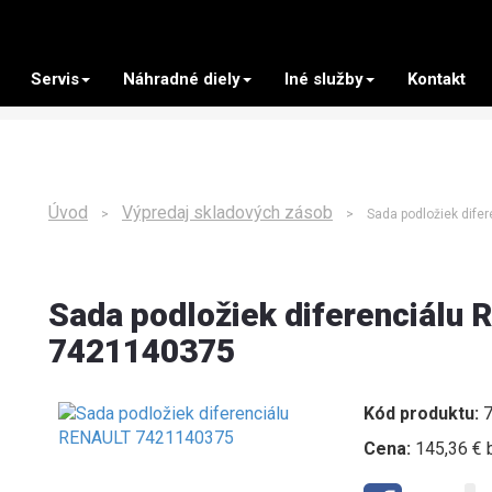
Servis
Náhradné diely
Iné služby
Kontakt
Úvod
Výpredaj skladových zásob
>
> Sada podložiek difer
Sada podložiek diferenciálu
7421140375
Kód produktu:
7
Cena:
145,36 € 