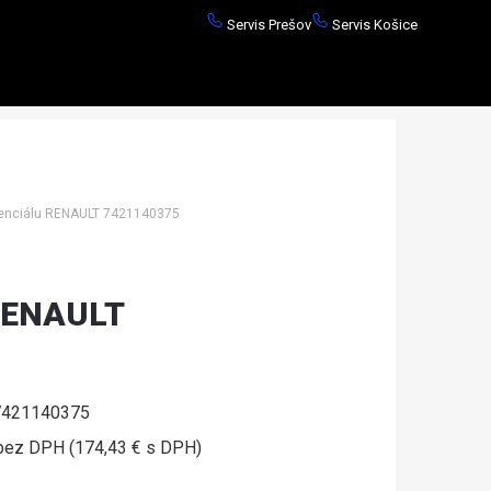
Servis Prešov
Servis Košice
enciálu RENAULT 7421140375
 RENAULT
421140375
bez DPH (174,43 € s DPH)