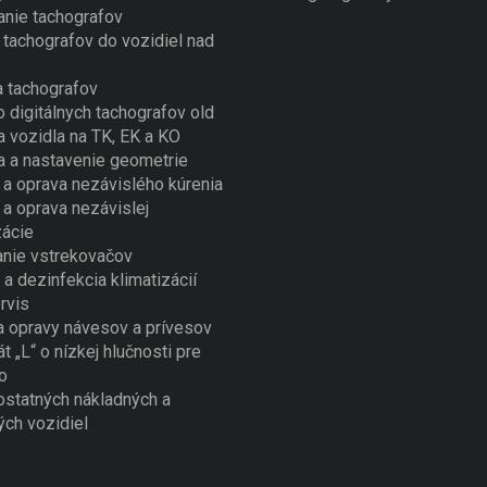
nie tachografov
tachografov do vozidiel nad
 tachografov
o digitálnych tachografov old
a vozidla na TK, EK a KO
a a nastavenie geometrie
a oprava nezávislého kúrenia
a oprava nezávislej
zácie
nie vstrekovačov
 a dezinfekcia klimatizácií
rvis
a opravy návesov a prívesov
át „L“ o nízkej hlučnosti pre
o
ostatných nákladných a
ých vozidiel