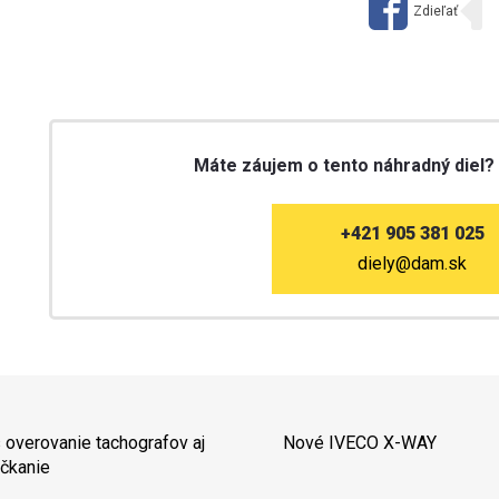
Máte záujem o tento náhradný diel?
+421 905 381 025
diely@dam.sk
 overovanie tachografov aj
Nové IVECO X-WAY
čkanie