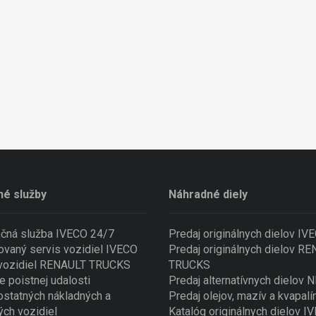
né služby
Náhradné diely
nčná služba IVECO 24/7
Predaj originálnych dielov IV
ovaný servis vozidiel IVECO
Predaj originálnych dielov R
 vozidiel RENAULT TRUCKS
TRUCKS
e poistnej udalosti
Predaj alternatívnych dielov
ostatných nákladných a
Predaj olejov, mazív a kvapalí
ých vozidiel
Katalóg originálnych dielov I