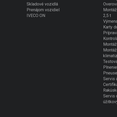
Skladové vozidlá
Overova
Prenájom vozidiel
Montáž 
IVECO ON
2,5 t
Výmena
Karty d
Príprav
Kontrol
Montáž 
Montáž 
klimati
Testova
Plnenie
Pneuse
Servis 
Certifik
Rakúsk
Servis 
úžitkov