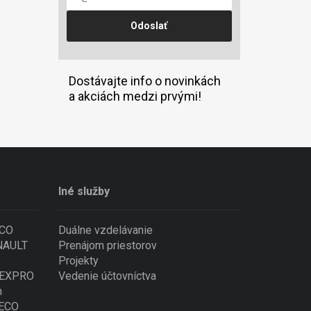
Dostávajte info o novinkách
a akciách medzi prvými!
Iné služby
ECO
Duálne vzdelávanie
ENAULT
Prenájom priestorov
Projekty
 NEXPRO
Vedenie účtovníctva
n
VECO