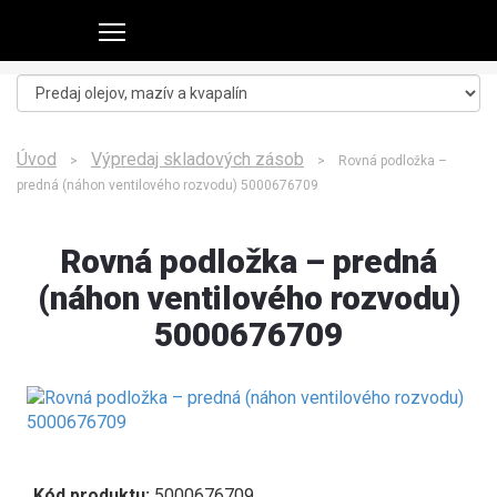
Úvod
Výpredaj skladových zásob
>
> Rovná podložka –
predná (náhon ventilového rozvodu) 5000676709
Rovná podložka – predná
(náhon ventilového rozvodu)
5000676709
Kód produktu:
5000676709