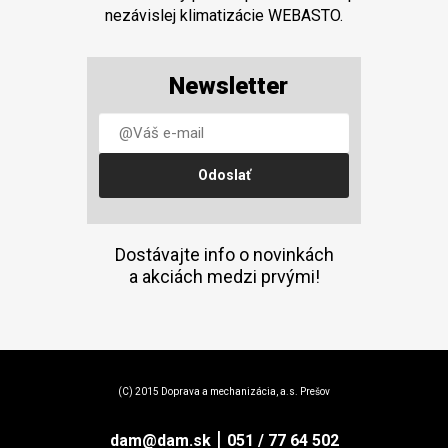
nezávislej klimatizácie WEBASTO.
Newsletter
Dostávajte info o novinkách
a akciách medzi prvými!
(C) 2015 Doprava a mechanizácia, a.s. Prešov
|
dam@dam.sk
051 / 77 64 502