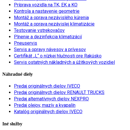
Príprava vozidla na TK, EK a KO
Kontrola a nastavenie geometrie
Montáž a oprava nezávislého kúrenia
Montáž a oprava nezávislej klimatizácie
Testovanie vstrekovačov
Plnenie a dezinfekcia klimatizácií
Pneuservis
Servis a opravy návesov a prívesov
Certifikát „L“ o nízkej hlučnosti pre Rakúsko
Servis ostatných nákladných a úžitkových vozidiel
Náhradné diely
Predaj originálnych dielov IVECO
Predaj originálnych dielov RENAULT TRUCKS
Predaj alternatívnych dielov NEXPRO
Predaj olejov, mazív a kvapalín
Katalóg originálnych dielov IVECO
Iné služby