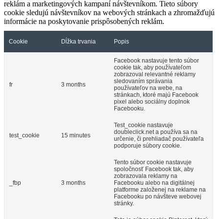
reklám a marketingových kampaní návštevníkom. Tieto súbory
cookie sledujú návštevníkov na webových stránkach a zhromažďujú
informácie na poskytovanie prispôsobených reklám.
Cookie
Dĺžka trvania
Popis
Facebook nastavuje tento súbor
cookie tak, aby používateľom
zobrazoval relevantné reklamy
sledovaním správania
fr
3 months
používateľov na webe, na
stránkach, ktoré majú Facebook
pixel alebo sociálny doplnok
Facebooku.
Test_cookie nastavuje
doubleclick.net a používa sa na
test_cookie
15 minutes
určenie, či prehliadač používateľa
podporuje súbory cookie.
Tento súbor cookie nastavuje
spoločnosť Facebook tak, aby
zobrazovala reklamy na
_fbp
3 months
Facebooku alebo na digitálnej
platforme založenej na reklame na
Facebooku po návšteve webovej
stránky.