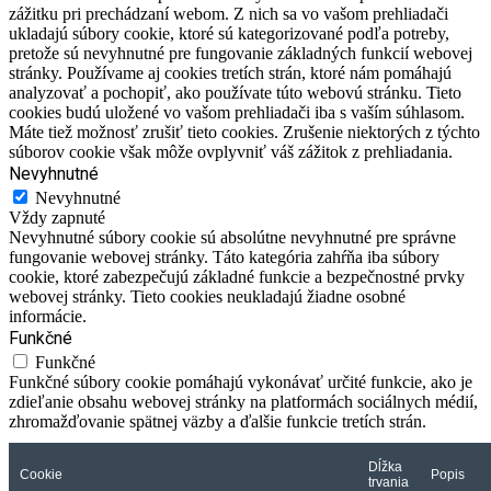
zážitku pri prechádzaní webom. Z nich sa vo vašom prehliadači
ukladajú súbory cookie, ktoré sú kategorizované podľa potreby,
pretože sú nevyhnutné pre fungovanie základných funkcií webovej
stránky. Používame aj cookies tretích strán, ktoré nám pomáhajú
analyzovať a pochopiť, ako používate túto webovú stránku. Tieto
cookies budú uložené vo vašom prehliadači iba s vaším súhlasom.
Máte tiež možnosť zrušiť tieto cookies. Zrušenie niektorých z týchto
súborov cookie však môže ovplyvniť váš zážitok z prehliadania.
Nevyhnutné
Nevyhnutné
Vždy zapnuté
Nevyhnutné súbory cookie sú absolútne nevyhnutné pre správne
fungovanie webovej stránky. Táto kategória zahŕňa iba súbory
cookie, ktoré zabezpečujú základné funkcie a bezpečnostné prvky
webovej stránky. Tieto cookies neukladajú žiadne osobné
informácie.
Funkčné
Funkčné
Funkčné súbory cookie pomáhajú vykonávať určité funkcie, ako je
zdieľanie obsahu webovej stránky na platformách sociálnych médií,
zhromažďovanie spätnej väzby a ďalšie funkcie tretích strán.
Dĺžka
Cookie
Popis
trvania