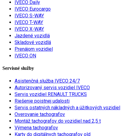
IVECO Daily
IVECO Eurocargo
IVECO S-WAY
IVECO T-WAY
IVECO X-WAY
Jazdené vozidlá
Skladové vozidlá
Prenájom vozidiel
IVECO ON
Servisné služby
Asistenčná služba IVECO 24/7
Autorizovaný servis vozidiel IVECO
Servis vozidiel RENAULT TRUCKS
Riešenie poistnej udalosti
Servis ostatných nákladných a úžitkových vozidiel
Overovanie tachografov
Montáž tachografov do vozidiel nad 2,5 t
Výmena tachografov
Karty do digitálnych tachografov old