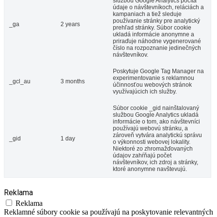
službou Google Analytics počíta
údaje o návštevníkoch, reláciách a
kampaniach a tiež sleduje
používanie stránky pre analytický
_ga
2 years
prehľad stránky. Súbor cookie
ukladá informácie anonymne a
priraďuje náhodne vygenerované
číslo na rozpoznanie jedinečných
návštevníkov.
Poskytuje Google Tag Manager na
experimentovanie s reklamnou
_gcl_au
3 months
účinnosťou webových stránok
využívajúcich ich služby.
Súbor cookie _gid nainštalovaný
službou Google Analytics ukladá
informácie o tom, ako návštevníci
používajú webovú stránku, a
zároveň vytvára analytickú správu
_gid
1 day
o výkonnosti webovej lokality.
Niektoré zo zhromažďovaných
údajov zahŕňajú počet
návštevníkov, ich zdroj a stránky,
ktoré anonymne navštevujú.
Reklama
Reklama
Reklamné súbory cookie sa používajú na poskytovanie relevantných