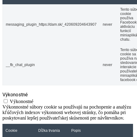
Tento súb
cookie
používa
Facebook
messaging_plugin_https://dam.sk/_420609204643907
never
aktiváciu
funkcií
miniaplik
chatu.
Tento súb
cookie sa
používa n
sledovani
__fb_chat_plugin
never
interakcie
používate
miniaplik
facebook 
Výkonostné
Výkonostné
Výkonnostné súbory cookie sa používajú na pochopenie a analýzu
kľúčových indexov výkonnosti webovej stránky, čo pomáha pri
poskytovaní lepšej používateľskej skúsenosti pre návštevníkov.
Cookie
Dĺžka trvania
Popis