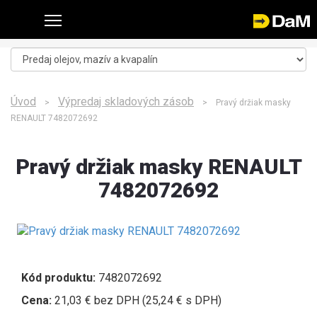
Úvod
Výpredaj skladových zásob
>
> Pravý držiak masky
RENAULT 7482072692
Pravý držiak masky RENAULT
7482072692
Kód produktu:
7482072692
Cena:
21,03 € bez DPH (25,24 € s DPH)