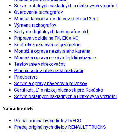
Servis ostatných nákladných a úžitkových vozidiel
Overovanie tachografov
Montáž tachografov do vozidiel nad 2,5 t
Výmena tachografov
Karty do digitálnych tachografov old
Príprava vozidla na TK, EK a KO
Kontrola a nastavenie geometrie
Montáž a oprava nezávislého kúrenia
Montáž a oprava nezávislej klimatizácie
Testovanie vstrekovačov
Plnenie a dezinfekcia klimatizácií
Pneuservis
Servis a opravy návesov a prívesov
Certifikát „L“ o nízkej hlučnosti pre Rakúsko
Servis ostatných nákladných a úžitkových vozidiel
Náhradné diely
Predaj originálnych dielov IVECO
Predaj originálnych dielov RENAULT TRUCKS