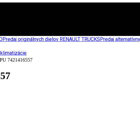
CO
Predaj originálnych dielov RENAULT TRUCKS
Predaj alternatív
 7421416557
57