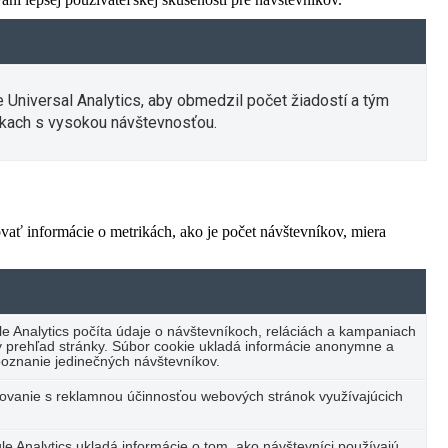
e Universal Analytics, aby obmedzil počet žiadostí a tým
kach s vysokou návštevnosťou.
vať informácie o metrikách, ako je počet návštevníkov, miera
e Analytics počíta údaje o návštevníkoch, reláciách a kampaniach
cký prehľad stránky. Súbor cookie ukladá informácie anonymne a
oznanie jedinečných návštevníkov.
vanie s reklamnou účinnosťou webových stránok využívajúcich
e Analytics ukladá informácie o tom, ako návštevníci používajú