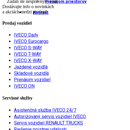
Zadali ste nesprávny e-mail
Prenájom priestorov
Dostávajte info o novinkách
a akciách medzi prvými!
Kontakt
Predaj vozidiel
IVECO Daily
IVECO Eurocargo
IVECO S-WAY
IVECO T-WAY
IVECO X-WAY
Jazdené vozidlá
Skladové vozidlá
Prenájom vozidiel
IVECO ON
Servisné služby
Asistenčná služba IVECO 24/7
Autorizovaný servis vozidiel IVECO
Servis vozidiel RENAULT TRUCKS
Riešenie poistnej udalosti