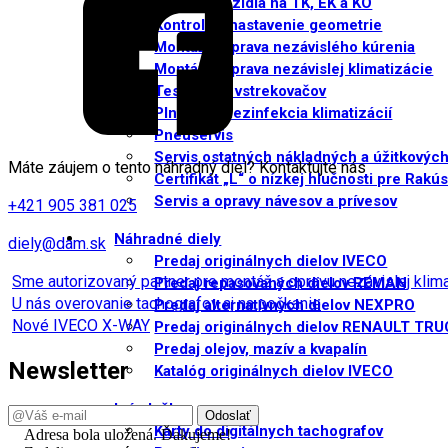
Príprava vozidla na TK, EK a KO
Kontrola a nastavenie geometrie
Montáž a oprava nezávislého kúrenia
Montáž a oprava nezávislej klimatizácie
Testovanie vstrekovačov
Plnenie a dezinfekcia klimatizácií
Pneuservis
Servis ostatných nákladných a úžitkových
Máte záujem o tento náhradný diel? Kontaktujte nás
Certifikát „L“ o nízkej hlučnosti pre Rakú
Servis a opravy návesov a prívesov
+421 905 381 025
Náhradné diely
diely@dam.sk
Predaj originálnych dielov IVECO
Sme autorizovaný partner pre montáž a opravu nezávislej kli
Predaj repasovaných dielov REMAN
U nás overovanie tachografov aj na počkanie
Predaj alternatívnych dielov NEXPRO
Nové IVECO X-WAY
Predaj originálnych dielov RENAULT TR
Predaj olejov, mazív a kvapalín
Newsletter
Katalóg originálnych dielov IVECO
Iné služby
Karty do digitálnych tachografov
Adresa bola uložená. Ďakujeme!