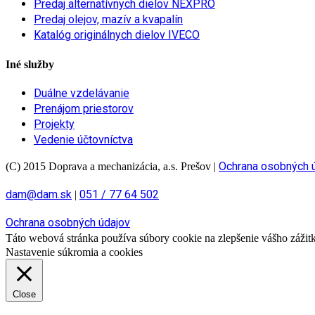
Predaj alternatívnych dielov NEXPRO
Predaj olejov, mazív a kvapalín
Katalóg originálnych dielov IVECO
Iné služby
Duálne vzdelávanie
Prenájom priestorov
Projekty
Vedenie účtovníctva
Ochrana osobných 
(C) 2015 Doprava a mechanizácia, a.s. Prešov
|
dam@dam.sk
051 / 77 64 502
|
Ochrana osobných údajov
Táto webová stránka používa súbory cookie na zlepšenie vášho zážitku
Nastavenie súkromia a cookies
Close