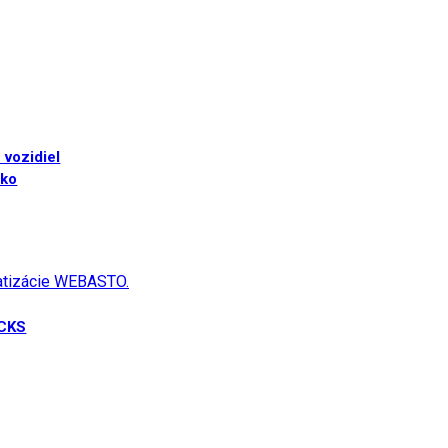
 vozidiel
sko
matizácie WEBASTO.
UCKS