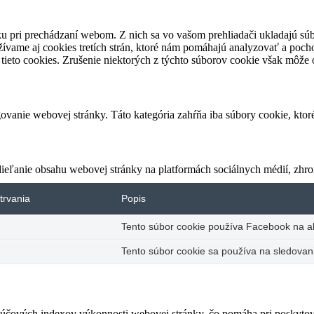
u pri prechádzaní webom. Z nich sa vo vašom prehliadači ukladajú súb
ívame aj cookies tretích strán, ktoré nám pomáhajú analyzovať a pocho
tieto cookies. Zrušenie niektorých z týchto súborov cookie však môže o
vanie webovej stránky. Táto kategória zahŕňa iba súbory cookie, kto
eľanie obsahu webovej stránky na platformách sociálnych médií, zhroma
trvania
Popis
Tento súbor cookie používa Facebook na akt
Tento súbor cookie sa používa na sledovani
čových indexov výkonnosti webovej stránky, čo pomáha pri poskytovan