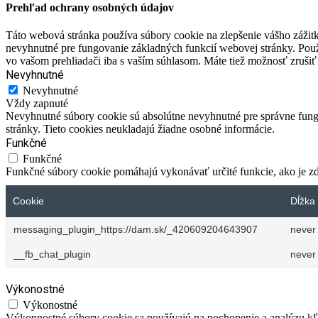
Prehľad ochrany osobných údajov
Táto webová stránka používa súbory cookie na zlepšenie vášho zážitk
nevyhnutné pre fungovanie základných funkcií webovej stránky. Použ
vo vašom prehliadači iba s vaším súhlasom. Máte tiež možnosť zrušiť 
Nevyhnutné
Nevyhnutné
Vždy zapnuté
Nevyhnutné súbory cookie sú absolútne nevyhnutné pre správne fungo
stránky. Tieto cookies neukladajú žiadne osobné informácie.
Funkčné
Funkčné
Funkčné súbory cookie pomáhajú vykonávať určité funkcie, ako je zdi
Cookie
Dĺžka 
messaging_plugin_https://dam.sk/_420609204643907
never
__fb_chat_plugin
never
Výkonostné
Výkonostné
Výkonnostné súbory cookie sa používajú na pochopenie a analýzu kľú