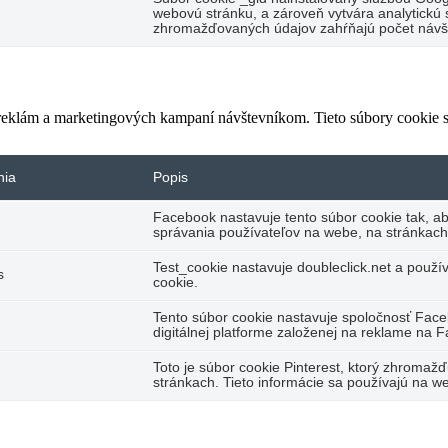
webovú stránku, a zároveň vytvára analytickú s
zhromažďovaných údajov zahŕňajú počet návšte
 reklám a marketingových kampaní návštevníkom. Tieto súbory cookie
nia
Popis
Facebook nastavuje tento súbor cookie tak, a
správania používateľov na webe, na stránkach
Test_cookie nastavuje doubleclick.net a použí
s
cookie.
Tento súbor cookie nastavuje spoločnosť Fac
digitálnej platforme založenej na reklame na 
Toto je súbor cookie Pinterest, ktorý zhromaž
stránkach. Tieto informácie sa používajú na we