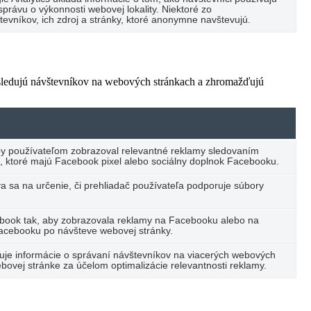
právu o výkonnosti webovej lokality. Niektoré zo
vníkov, ich zdroj a stránky, ktoré anonymne navštevujú.
 sledujú návštevníkov na webových stránkach a zhromažďujú
by používateľom zobrazoval relevantné reklamy sledovaním
, ktoré majú Facebook pixel alebo sociálny doplnok Facebooku.
va sa na určenie, či prehliadač používateľa podporuje súbory
ebook tak, aby zobrazovala reklamy na Facebooku alebo na
Facebooku po návšteve webovej stránky.
ďuje informácie o správaní návštevníkov na viacerých webových
bovej stránke za účelom optimalizácie relevantnosti reklamy.