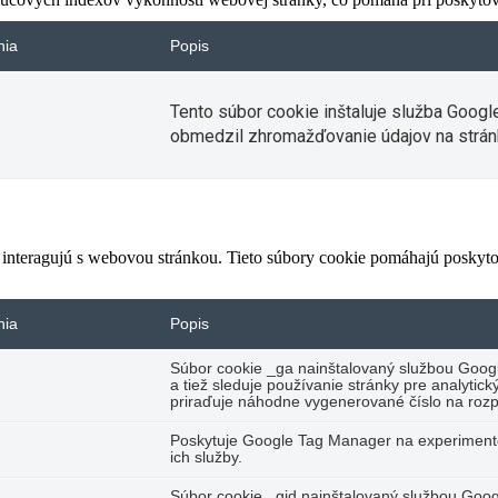
nia
Popis
Tento súbor cookie inštaluje služba Googl
obmedzil zhromažďovanie údajov na strán
 interagujú s webovou stránkou. Tieto súbory cookie pomáhajú poskyto
nia
Popis
Súbor cookie _ga nainštalovaný službou Googl
a tiež sleduje používanie stránky pre analyti
priraďuje náhodne vygenerované číslo na rozp
Poskytuje Google Tag Manager na experimento
ich služby.
Súbor cookie _gid nainštalovaný službou Googl