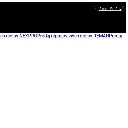
Servis Prešov
S
nych dielov NEXPRO
Predaj repasovaných dielov REMAN
Predaj