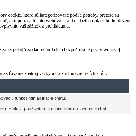
ory cookie, ktoré sú kategorizované podľa potreby, pretože sú
piť, ako používate túto webovú stránku. Tieto cookies budú uložené
vplyvniť váš zážitok z prehliadania.
ré zabezpečujú základné funkcie a bezpečnostné prvky webovej
žďovanie spätnej väzby a ďalšie funkcie tretích strán.
iváciu funkcií miniaplikácie chatu.
e interakcie používateľa s miniaplikáciou facebook chat.
í lepšej používateľskej skúsenosti pre návštevníkov.