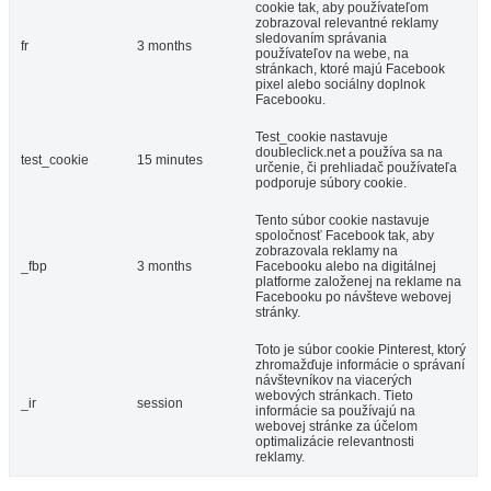
cookie tak, aby používateľom
zobrazoval relevantné reklamy
sledovaním správania
fr
3 months
používateľov na webe, na
stránkach, ktoré majú Facebook
pixel alebo sociálny doplnok
Facebooku.
Test_cookie nastavuje
doubleclick.net a používa sa na
test_cookie
15 minutes
určenie, či prehliadač používateľa
podporuje súbory cookie.
Tento súbor cookie nastavuje
spoločnosť Facebook tak, aby
zobrazovala reklamy na
_fbp
3 months
Facebooku alebo na digitálnej
platforme založenej na reklame na
Facebooku po návšteve webovej
stránky.
Toto je súbor cookie Pinterest, ktorý
zhromažďuje informácie o správaní
návštevníkov na viacerých
webových stránkach. Tieto
_ir
session
informácie sa používajú na
webovej stránke za účelom
optimalizácie relevantnosti
reklamy.