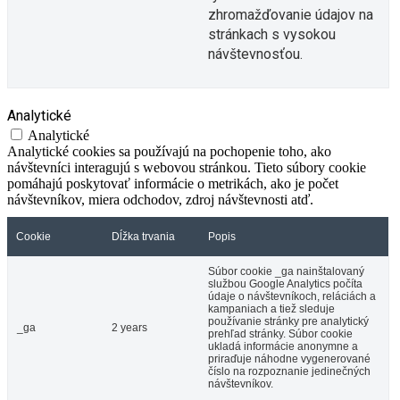
zhromažďovanie údajov na
stránkach s vysokou
návštevnosťou.
Analytické
Analytické
Analytické cookies sa používajú na pochopenie toho, ako
návštevníci interagujú s webovou stránkou. Tieto súbory cookie
pomáhajú poskytovať informácie o metrikách, ako je počet
návštevníkov, miera odchodov, zdroj návštevnosti atď.
Cookie
Dĺžka trvania
Popis
Súbor cookie _ga nainštalovaný
službou Google Analytics počíta
údaje o návštevníkoch, reláciách a
kampaniach a tiež sleduje
používanie stránky pre analytický
_ga
2 years
prehľad stránky. Súbor cookie
ukladá informácie anonymne a
priraďuje náhodne vygenerované
číslo na rozpoznanie jedinečných
návštevníkov.