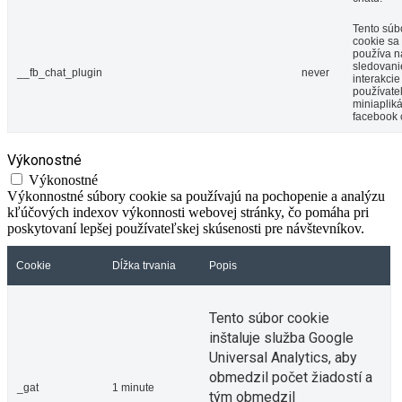
Tento súb
cookie sa
používa n
sledovani
__fb_chat_plugin
never
interakcie
používate
miniaplik
facebook 
Výkonostné
Výkonostné
Výkonnostné súbory cookie sa používajú na pochopenie a analýzu
kľúčových indexov výkonnosti webovej stránky, čo pomáha pri
poskytovaní lepšej používateľskej skúsenosti pre návštevníkov.
Cookie
Dĺžka trvania
Popis
Tento súbor cookie
inštaluje služba Google
Universal Analytics, aby
obmedzil počet žiadostí a
_gat
1 minute
tým obmedzil