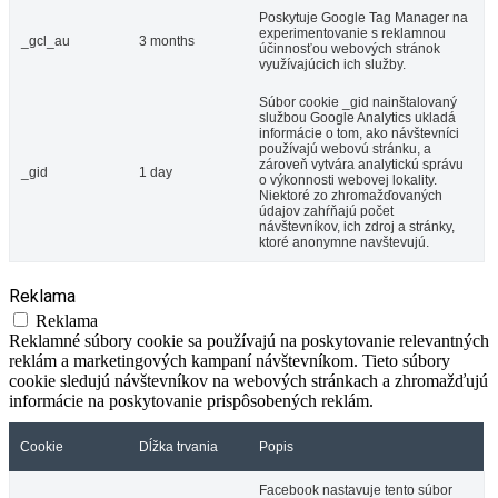
Poskytuje Google Tag Manager na
experimentovanie s reklamnou
_gcl_au
3 months
účinnosťou webových stránok
využívajúcich ich služby.
Súbor cookie _gid nainštalovaný
službou Google Analytics ukladá
informácie o tom, ako návštevníci
používajú webovú stránku, a
zároveň vytvára analytickú správu
_gid
1 day
o výkonnosti webovej lokality.
Niektoré zo zhromažďovaných
údajov zahŕňajú počet
návštevníkov, ich zdroj a stránky,
ktoré anonymne navštevujú.
Reklama
Reklama
Reklamné súbory cookie sa používajú na poskytovanie relevantných
reklám a marketingových kampaní návštevníkom. Tieto súbory
cookie sledujú návštevníkov na webových stránkach a zhromažďujú
informácie na poskytovanie prispôsobených reklám.
Cookie
Dĺžka trvania
Popis
Facebook nastavuje tento súbor