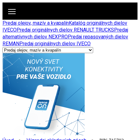
Predaj olejov, mazív a kvapalín
Katalóg originálnych dielov
IVECO
Predaj originálnych dielov RENAULT TRUCKS
Predaj
alternatívnych dielov NEXPRO
Predaj repasovaných dielov
REMAN
Predaj originálnych dielov IVECO