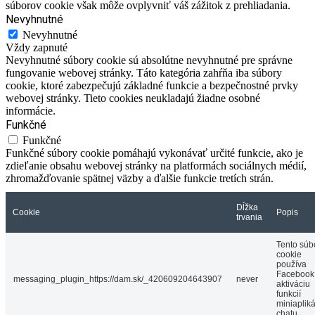
súborov cookie však môže ovplyvniť váš zážitok z prehliadania.
Nevyhnutné
Nevyhnutné
Vždy zapnuté
Nevyhnutné súbory cookie sú absolútne nevyhnutné pre správne
fungovanie webovej stránky. Táto kategória zahŕňa iba súbory
cookie, ktoré zabezpečujú základné funkcie a bezpečnostné prvky
webovej stránky. Tieto cookies neukladajú žiadne osobné
informácie.
Funkčné
Funkčné
Funkčné súbory cookie pomáhajú vykonávať určité funkcie, ako je
zdieľanie obsahu webovej stránky na platformách sociálnych médií,
zhromažďovanie spätnej väzby a ďalšie funkcie tretích strán.
Dĺžka
Cookie
Popis
trvania
Tento súb
cookie
používa
Facebook
messaging_plugin_https://dam.sk/_420609204643907
never
aktiváciu
funkcií
miniaplik
chatu.