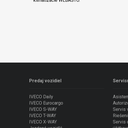
klimatizácie WEBASTO.
Predaj vozidiel
Servis
IVECO Daily
Asiste
IVECO Eurocargo
Autoriz
IVECO S-WAY
Servis
IVECO T-WAY
Riešeni
IVECO X-WAY
Servis 