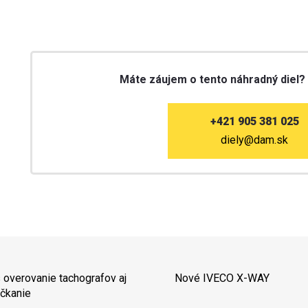
Máte záujem o tento náhradný diel?
+421 905 381 025
diely@dam.sk
 overovanie tachografov aj
Nové IVECO X-WAY
čkanie