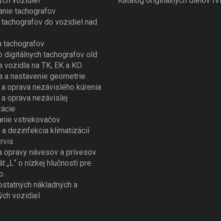
ých vozidiel
Katalóg originálnych dielov I
nie tachografov
tachografov do vozidiel nad
 tachografov
o digitálnych tachografov old
a vozidla na TK, EK a KO
a a nastavenie geometrie
a oprava nezávislého kúrenia
a oprava nezávislej
zácie
nie vstrekovačov
 a dezinfekcia klimatizácií
rvis
a opravy návesov a prívesov
át „L“ o nízkej hlučnosti pre
o
ostatných nákladných a
ých vozidiel