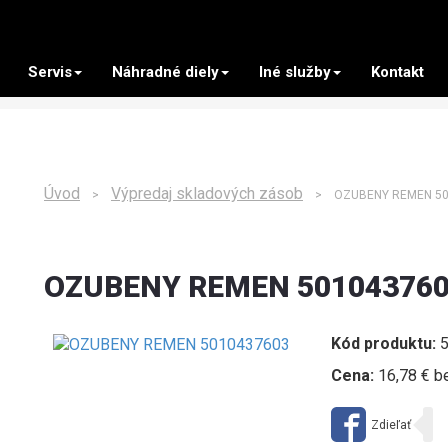
Servis
Náhradné diely
Iné služby
Kontakt
Úvod
Výpredaj skladových zásob
>
> OZUBENY REMEN 50
OZUBENY REMEN 50104376
Kód produktu:
5
Cena:
16,78 € b