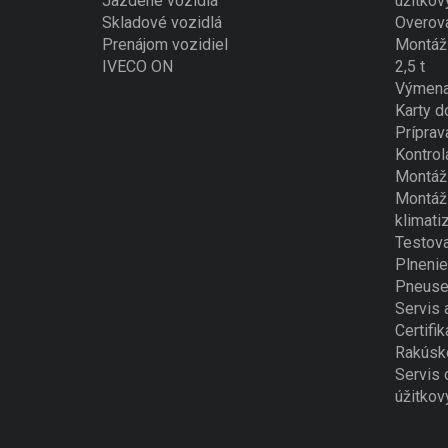
Jazdené vozidlá
úžitkov
Skladové vozidlá
Overova
Prenájom vozidiel
Montáž 
IVECO ON
2,5 t
Výmena
Karty d
Príprav
Kontrol
Montáž 
Montáž 
klimati
Testova
Plnenie
Pneuse
Servis 
Certifik
Rakúsk
Servis 
úžitkov