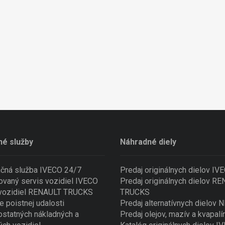
né služby
Náhradné diely
nčná služba IVECO 24/7
Predaj originálnych dielov IV
ovaný servis vozidiel IVECO
Predaj originálnych dielov R
 vozidiel RENAULT TRUCKS
TRUCKS
e poistnej udalosti
Predaj alternatívnych dielov
ostatných nákladných a
Predaj olejov, mazív a kvapalí