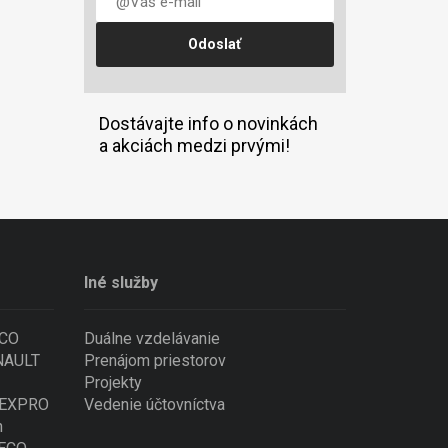
Dostávajte info o novinkách
a akciách medzi prvými!
Iné služby
ECO
Duálne vzdelávanie
ENAULT
Prenájom priestorov
Projekty
 NEXPRO
Vedenie účtovníctva
n