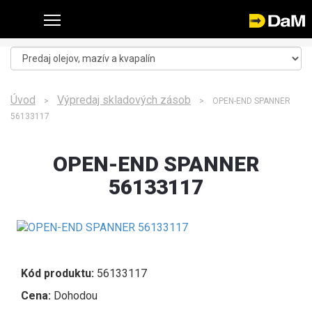
Úvod
Výpredaj skladových zásob
>
> OPEN-END SPANNER
56133117
OPEN-END SPANNER
56133117
Kód produktu:
56133117
Cena:
Dohodou