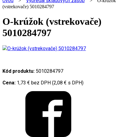
Úvod
Výpredaj skladových zásob
>
> O-krúžok
(vstrekovače) 5010284797
O-krúžok (vstrekovače)
5010284797
Kód produktu:
5010284797
Cena:
1,73 € bez DPH (2,08 € s DPH)