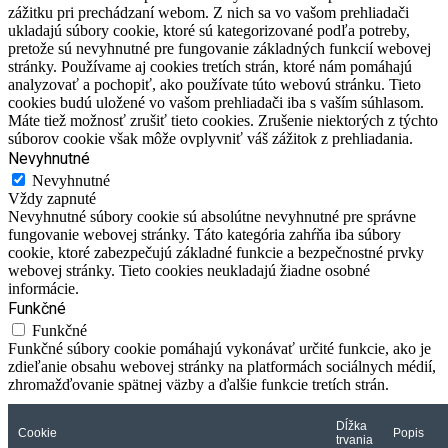
zážitku pri prechádzaní webom. Z nich sa vo vašom prehliadači
ukladajú súbory cookie, ktoré sú kategorizované podľa potreby,
pretože sú nevyhnutné pre fungovanie základných funkcií webovej
stránky. Používame aj cookies tretích strán, ktoré nám pomáhajú
analyzovať a pochopiť, ako používate túto webovú stránku. Tieto
cookies budú uložené vo vašom prehliadači iba s vaším súhlasom.
Máte tiež možnosť zrušiť tieto cookies. Zrušenie niektorých z týchto
súborov cookie však môže ovplyvniť váš zážitok z prehliadania.
Nevyhnutné
Nevyhnutné
Vždy zapnuté
Nevyhnutné súbory cookie sú absolútne nevyhnutné pre správne
fungovanie webovej stránky. Táto kategória zahŕňa iba súbory
cookie, ktoré zabezpečujú základné funkcie a bezpečnostné prvky
webovej stránky. Tieto cookies neukladajú žiadne osobné
informácie.
Funkčné
Funkčné
Funkčné súbory cookie pomáhajú vykonávať určité funkcie, ako je
zdieľanie obsahu webovej stránky na platformách sociálnych médií,
zhromažďovanie spätnej väzby a ďalšie funkcie tretích strán.
Dĺžka
Cookie
Popis
trvania