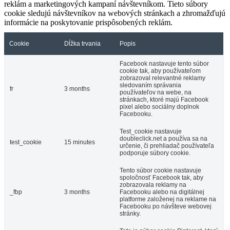
reklám a marketingových kampaní návštevníkom. Tieto súbory
cookie sledujú návštevníkov na webových stránkach a zhromažďujú
informácie na poskytovanie prispôsobených reklám.
Cookie
Dĺžka trvania
Popis
Facebook nastavuje tento súbor
cookie tak, aby používateľom
zobrazoval relevantné reklamy
sledovaním správania
fr
3 months
používateľov na webe, na
stránkach, ktoré majú Facebook
pixel alebo sociálny doplnok
Facebooku.
Test_cookie nastavuje
doubleclick.net a používa sa na
test_cookie
15 minutes
určenie, či prehliadač používateľa
podporuje súbory cookie.
Tento súbor cookie nastavuje
spoločnosť Facebook tak, aby
zobrazovala reklamy na
_fbp
3 months
Facebooku alebo na digitálnej
platforme založenej na reklame na
Facebooku po návšteve webovej
stránky.