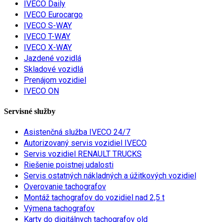
IVECO Daily
IVECO Eurocargo
IVECO S-WAY
IVECO T-WAY
IVECO X-WAY
Jazdené vozidlá
Skladové vozidlá
Prenájom vozidiel
IVECO ON
Servisné služby
Asistenčná služba IVECO 24/7
Autorizovaný servis vozidiel IVECO
Servis vozidiel RENAULT TRUCKS
Riešenie poistnej udalosti
Servis ostatných nákladných a úžitkových vozidiel
Overovanie tachografov
Montáž tachografov do vozidiel nad 2,5 t
Výmena tachografov
Karty do digitálnych tachografov old