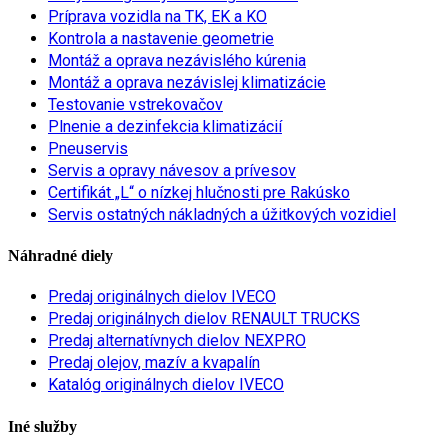
Príprava vozidla na TK, EK a KO
Kontrola a nastavenie geometrie
Montáž a oprava nezávislého kúrenia
Montáž a oprava nezávislej klimatizácie
Testovanie vstrekovačov
Plnenie a dezinfekcia klimatizácií
Pneuservis
Servis a opravy návesov a prívesov
Certifikát „L“ o nízkej hlučnosti pre Rakúsko
Servis ostatných nákladných a úžitkových vozidiel
Náhradné diely
Predaj originálnych dielov IVECO
Predaj originálnych dielov RENAULT TRUCKS
Predaj alternatívnych dielov NEXPRO
Predaj olejov, mazív a kvapalín
Katalóg originálnych dielov IVECO
Iné služby