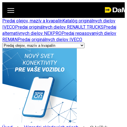
Predaj olejov, mazív a kvapalín
Katalóg originálnych dielov
IVECO
Predaj originálnych dielov RENAULT TRUCKS
Predaj
alternatívnych dielov NEXPRO
Predaj repasovaných dielov
REMAN
Predaj originálnych dielov IVECO