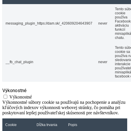
Tento súb
cookie
používa
Facebook
messaging_plugin_https://dam.sk/_420609204643907
never
aktiváciu
funkcií
miniaplik
chatu.
Tento súb
cookie sa
používa n
sledovani
__fb_chat_plugin
never
interakcie
používate
miniaplik
facebook 
Výkonostné
Výkonostné
Výkonnostné súbory cookie sa používajú na pochopenie a analýzu
kľúčových indexov výkonnosti webovej stránky, čo pomáha pri
poskytovaní lepšej používateľskej skúsenosti pre návštevníkov.
Cookie
Dĺžka trvania
Popis