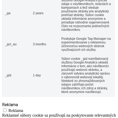
službou Google Analytics počíta
údaje o návštevníkoch, reláciách a
kampaniach a tiež sleduje
používanie stránky pre analytický
_ga
2 years
prehľad stránky. Súbor cookie
ukladá informácie anonymne a
priraďuje náhodne vygenerované
číslo na rozpoznanie jedinečných
návštevníkov.
Poskytuje Google Tag Manager na
experimentovanie s reklamnou
_gcl_au
3 months
účinnosťou webových stránok
využívajúcich ich služby.
Súbor cookie _gid nainštalovaný
službou Google Analytics ukladá
informácie o tom, ako návštevníci
používajú webovú stránku, a
zároveň vytvára analytickú správu
_gid
1 day
o výkonnosti webovej lokality.
Niektoré zo zhromažďovaných
údajov zahŕňajú počet
návštevníkov, ich zdroj a stránky,
ktoré anonymne navštevujú.
Reklama
Reklama
Reklamné súbory cookie sa používajú na poskytovanie relevantných