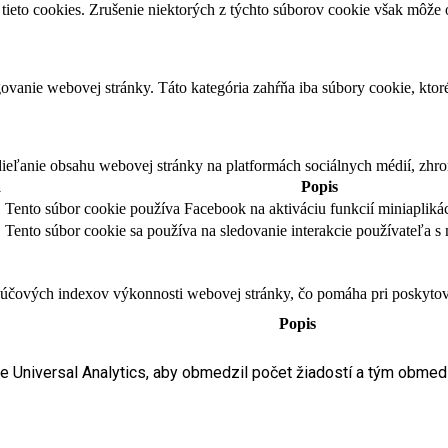
tieto cookies. Zrušenie niektorých z týchto súborov cookie však môže o
vanie webovej stránky. Táto kategória zahŕňa iba súbory cookie, kto
eľanie obsahu webovej stránky na platformách sociálnych médií, zhroma
a
Popis
Tento súbor cookie používa Facebook na aktiváciu funkcií miniaplikác
Tento súbor cookie sa používa na sledovanie interakcie používateľa s 
čových indexov výkonnosti webovej stránky, čo pomáha pri poskytovan
Popis
le Universal Analytics, aby obmedzil počet žiadostí a tým obme