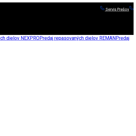
Servis Prešov
S
nych dielov NEXPRO
Predaj repasovaných dielov REMAN
Predaj