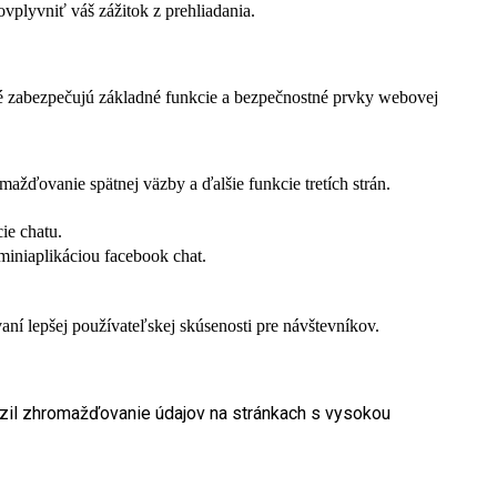
vplyvniť váš zážitok z prehliadania.
ré zabezpečujú základné funkcie a bezpečnostné prvky webovej
žďovanie spätnej väzby a ďalšie funkcie tretích strán.
ie chatu.
miniaplikáciou facebook chat.
í lepšej používateľskej skúsenosti pre návštevníkov.
dzil zhromažďovanie údajov na stránkach s vysokou