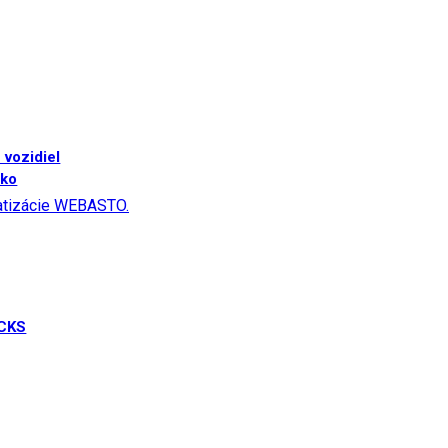
 vozidiel
sko
matizácie WEBASTO.
UCKS