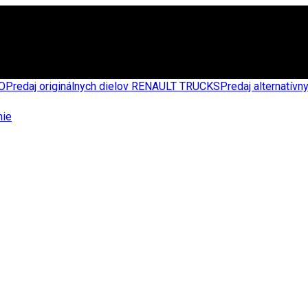
CO
Predaj originálnych dielov RENAULT TRUCKS
Predaj alternatív