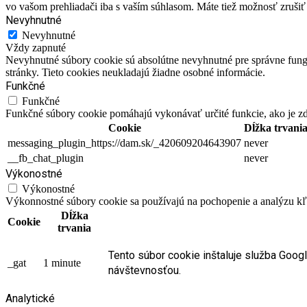
vo vašom prehliadači iba s vaším súhlasom. Máte tiež možnosť zrušiť 
Nevyhnutné
Nevyhnutné
Vždy zapnuté
Nevyhnutné súbory cookie sú absolútne nevyhnutné pre správne fungo
stránky. Tieto cookies neukladajú žiadne osobné informácie.
Funkčné
Funkčné
Funkčné súbory cookie pomáhajú vykonávať určité funkcie, ako je zdi
Cookie
Dĺžka trvani
messaging_plugin_https://dam.sk/_420609204643907
never
__fb_chat_plugin
never
Výkonostné
Výkonostné
Výkonnostné súbory cookie sa používajú na pochopenie a analýzu kľú
Dĺžka
Cookie
trvania
Tento súbor cookie inštaluje služba Goog
_gat
1 minute
návštevnosťou.
Analytické