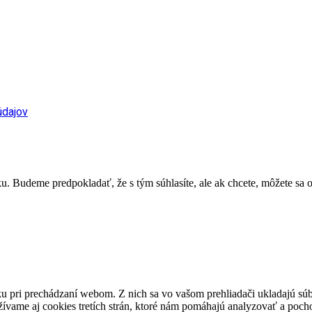
údajov
. Budeme predpokladať, že s tým súhlasíte, ale ak chcete, môžete sa o
u pri prechádzaní webom. Z nich sa vo vašom prehliadači ukladajú súb
ívame aj cookies tretích strán, ktoré nám pomáhajú analyzovať a pocho