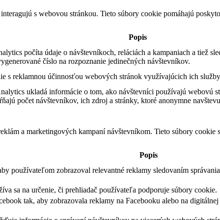
 interagujú s webovou stránkou. Tieto súbory cookie pomáhajú poskyto
Popis
ytics počíta údaje o návštevníkoch, reláciách a kampaniach a tiež sle
ygenerované číslo na rozpoznanie jedinečných návštevníkov.
e s reklamnou účinnosťou webových stránok využívajúcich ich služby
alytics ukladá informácie o tom, ako návštevníci používajú webovú st
ňajú počet návštevníkov, ich zdroj a stránky, ktoré anonymne navštevu
 reklám a marketingových kampaní návštevníkom. Tieto súbory cookie
Popis
 aby používateľom zobrazoval relevantné reklamy sledovaním správania
žíva sa na určenie, či prehliadač používateľa podporuje súbory cookie.
cebook tak, aby zobrazovala reklamy na Facebooku alebo na digitálne