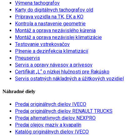
Výmena tachografov
Karty do digitálnych tachografov old
Príprava vozidla na TK, EK a KO
Kontrola a nastavenie geometrie
Montáž a oprava nezávislého kúrenia
Montáž a oprava nezávislej klimatizácie
Testovanie vstrekovačov
Plnenie a dezinfekcia klimatizácií
Pneuservis
Servis a opravy návesov a prívesov
Certifikát „L“ o nízkej hlučnosti pre Rakúsko
Servis ostatných nákladných a úžitkových vozidiel
Náhradné diely
Predaj originálnych dielov IVECO
Predaj originálnych dielov RENAULT TRUCKS
Predaj alternatívnych dielov NEXPRO
Predaj olejov, mazív a kvapalín
Katalóg originálnych dielov IVECO