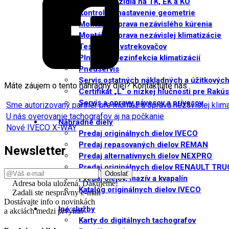
Príprava vozidla na TK, EK a KO
Kontrola a nastavenie geometrie
Montáž a oprava nezávislého kúrenia
Montáž a oprava nezávislej klimatizácie
Testovanie vstrekovačov
Plnenie a dezinfekcia klimatizácií
Pneuservis
Servis ostatných nákladných a úžitkových
Máte záujem o tento náhradný diel? Kontaktujte nás
Certifikát „L“ o nízkej hlučnosti pre Rakú
Servis a opravy návesov a prívesov
Sme autorizovaný partner pre montáž a opravu nezávislej kli
U nás overovanie tachografov aj na počkanie
Náhradné diely
Nové IVECO X-WAY
Predaj originálnych dielov IVECO
Predaj repasovaných dielov REMAN
Newsletter
Predaj alternatívnych dielov NEXPRO
Predaj originálnych dielov RENAULT TR
Predaj olejov, mazív a kvapalín
Adresa bola uložená. Ďakujeme!
Katalóg originálnych dielov IVECO
Zadali ste nesprávny e-mail
Dostávajte info o novinkách
Iné služby
a akciách medzi prvými!
Karty do digitálnych tachografov