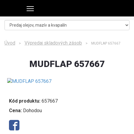
Úvod
Výpredaj skladových zásob
>
> MUDFLAP 657667
MUDFLAP 657667
Kód produktu:
657667
Cena:
Dohodou