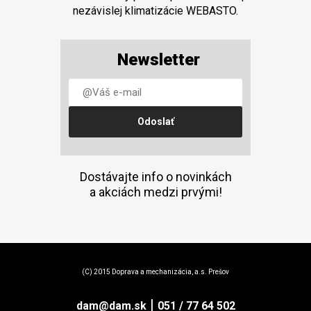
nezávislej klimatizácie WEBASTO.
Newsletter
Dostávajte info o novinkách
a akciách medzi prvými!
(C) 2015 Doprava a mechanizácia, a.s. Prešov
|
dam@dam.sk
051 / 77 64 502