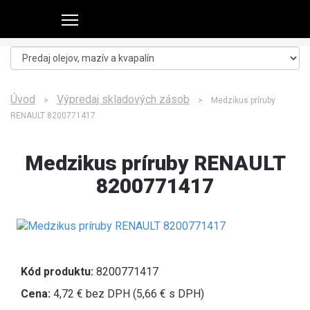
Úvod
Výpredaj skladových zásob
>
> Medzikus príruby
RENAULT 8200771417
Medzikus príruby RENAULT
8200771417
Kód produktu:
8200771417
Cena:
4,72 € bez DPH (5,66 € s DPH)