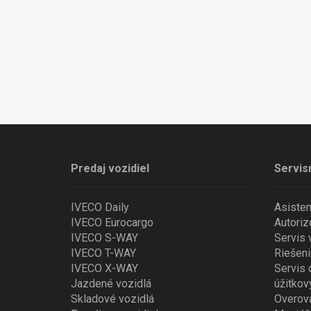
Predaj vozidiel
Servis
IVECO Daily
Asiste
IVECO Eurocargo
Autoriz
IVECO S-WAY
Servis
IVECO T-WAY
Riešeni
IVECO X-WAY
Servis 
Jazdené vozidlá
úžitkov
Skladové vozidlá
Overova