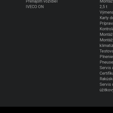
Prenájom vozidiel
Montáž 
IVECO ON
2,5 t
Výmena
Karty d
Príprav
Kontrol
Montáž 
Montáž 
klimati
Testova
Plnenie
Pneuse
Servis 
Certifik
Rakúsk
Servis 
úžitkov