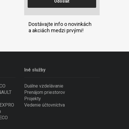
Dostávajte info o novinkách
a akciách medzi prvými!
Iné služby
ECO
Duálne vzdelávanie
ENAULT
Prenájom priestorov
Projekty
 NEXPRO
Vedenie účtovníctva
n
VECO