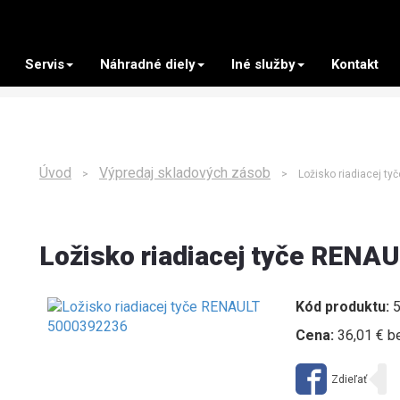
Servis
Náhradné diely
Iné služby
Kontakt
Úvod
Výpredaj skladových zásob
>
> Ložisko riadiacej ty
Ložisko riadiacej tyče RENA
Kód produktu:
5
Cena:
36,01 € b