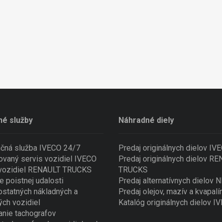
né služby
Náhradné diely
nčná služba IVECO 24/7
Predaj originálnych dielov IV
ovaný servis vozidiel IVECO
Predaj originálnych dielov R
 vozidiel RENAULT TRUCKS
TRUCKS
e poistnej udalosti
Predaj alternatívnych dielov
ostatných nákladných a
Predaj olejov, mazív a kvapalí
ých vozidiel
Katalóg originálnych dielov I
nie tachografov