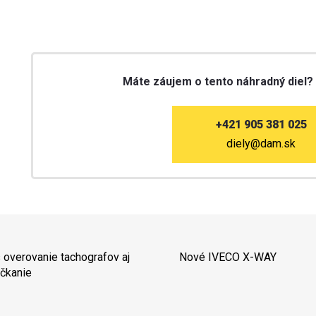
Máte záujem o tento náhradný diel?
+421 905 381 025
diely@dam.sk
 overovanie tachografov aj
Nové IVECO X-WAY
čkanie