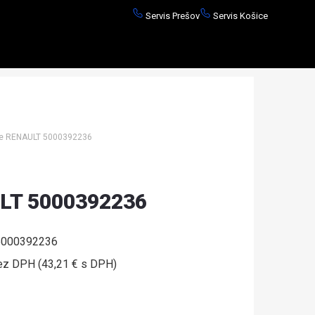
Servis Prešov
Servis Košice
če RENAULT 5000392236
ULT 5000392236
000392236
ez DPH (43,21 € s DPH)