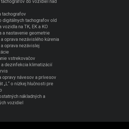
tachografov do vozidiel nad
 tachografov
o digitálnych tachografov old
a vozidla na TK, EK a KO
a a nastavenie geometrie
a oprava nezávislého kúrenia
a oprava nezávislej
zácie
nie vstrekovačov
 a dezinfekcia klimatizácií
rvis
a opravy návesov a prívesov
át „L“ o nízkej hlučnosti pre
o
ostatných nákladných a
ých vozidiel