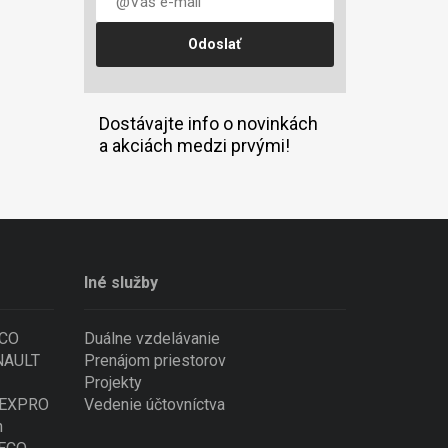
Dostávajte info o novinkách
a akciách medzi prvými!
Iné služby
ECO
Duálne vzdelávanie
ENAULT
Prenájom priestorov
Projekty
 NEXPRO
Vedenie účtovníctva
n