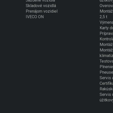
Jazdené vozidlá
úžitkov
Skladové vozidlá
Overova
Prenájom vozidiel
Montáž 
IVECO ON
2,5 t
Výmena
Karty d
Príprav
Kontrol
Montáž 
Montáž 
klimati
Testova
Plnenie
Pneuse
Servis 
Certifik
Rakúsk
Servis 
úžitkov