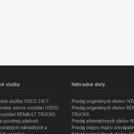
né služby
Náhradné diely
nčná služba IVECO 24/7
Predaj originálnych dielov IV
ovaný servis vozidiel IVECO
Predaj originálnych dielov R
 vozidiel RENAULT TRUCKS
TRUCKS
e poistnej udalosti
Predaj alternatívnych dielov
ostatných nákladných a
Predaj olejov, mazív a kvapalí