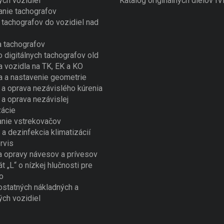
ých vozidiel
Katalóg originálnych dielov I
nie tachografov
tachografov do vozidiel nad
 tachografov
o digitálnych tachografov old
a vozidla na TK, EK a KO
a a nastavenie geometrie
a oprava nezávislého kúrenia
a oprava nezávislej
zácie
nie vstrekovačov
 a dezinfekcia klimatizácií
rvis
a opravy návesov a prívesov
át „L“ o nízkej hlučnosti pre
o
ostatných nákladných a
ých vozidiel