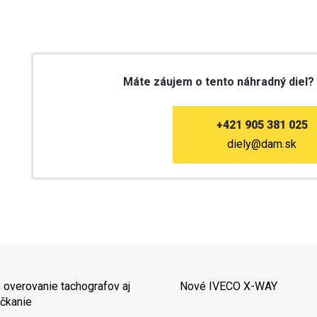
Máte záujem o tento náhradný diel?
+421 905 381 025
diely@dam.sk
 overovanie tachografov aj
Nové IVECO X-WAY
čkanie