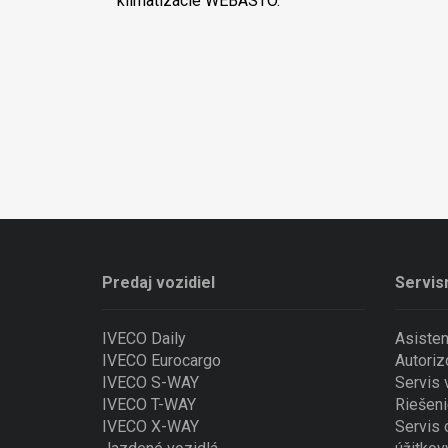
klimatizácie WEBASTO.
Predaj vozidiel
Servis
IVECO Daily
Asiste
IVECO Eurocargo
Autoriz
IVECO S-WAY
Servis
IVECO T-WAY
Riešeni
IVECO X-WAY
Servis 