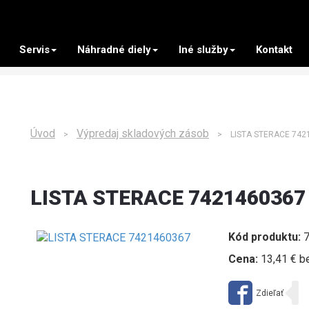
Servis
Náhradné diely
Iné služby
Kontakt
Úvod
Výpredaj skladových zásob
>
> LISTA STERACE 742
LISTA STERACE 7421460367
Kód produktu:
7
Cena:
13,41 € b