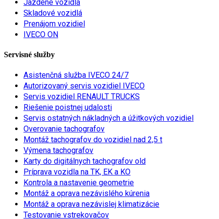
Jazdené vozidlá
Skladové vozidlá
Prenájom vozidiel
IVECO ON
Servisné služby
Asistenčná služba IVECO 24/7
Autorizovaný servis vozidiel IVECO
Servis vozidiel RENAULT TRUCKS
Riešenie poistnej udalosti
Servis ostatných nákladných a úžitkových vozidiel
Overovanie tachografov
Montáž tachografov do vozidiel nad 2,5 t
Výmena tachografov
Karty do digitálnych tachografov old
Príprava vozidla na TK, EK a KO
Kontrola a nastavenie geometrie
Montáž a oprava nezávislého kúrenia
Montáž a oprava nezávislej klimatizácie
Testovanie vstrekovačov