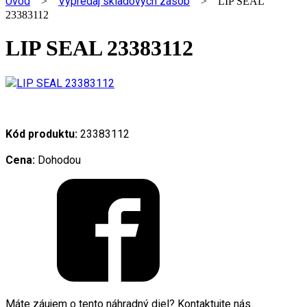
Úvod
Výpredaj skladových zásob
>
> LIP SEAL
23383112
LIP SEAL 23383112
Kód produktu:
23383112
Cena:
Dohodou
Máte záujem o tento náhradný diel? Kontaktujte nás