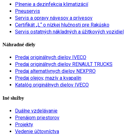
Plnenie a dezinfekcia klimatizácií
Pneuservis
Servis a opravy návesov a prívesov
Certifikát „L“ o nízkej hlučnosti pre Rakúsko
Servis ostatných nákladných a úžitkových vozidiel
Náhradné diely
Predaj originálnych dielov IVECO
Predaj originálnych dielov RENAULT TRUCKS
Predaj alternatívnych dielov NEXPRO
Predaj olejov, mazív a kvapalín
Katalóg originálnych dielov IVECO
Iné služby
Duálne vzdelávanie
Prenájom priestorov
Projekty
Vedenie účtovníctva