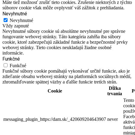
Máte tiež možnosť zrušiť tieto cookies. Zrušenie niektorých z týchto
súborov cookie však môže ovplyvniť váš zážitok z prehliadania.
Nevyhnutné
Nevyhnutné
Vždy zapnuté
Nevyhnutné súbory cookie sú absolútne nevyhnutné pre správne
fungovanie webovej stránky. Táto kategória zahŕňa iba súbory
cookie, ktoré zabezpečujú základné funkcie a bezpečnostné prvky
webovej stránky. Tieto cookies neukladajú žiadne osobné
informácie.
Funkčné
Funkčné
Funkčné súbory cookie pomáhajú vykonávať určité funkcie, ako je
zdieľanie obsahu webovej stránky na platformách sociálnych médií,
zhromažďovanie spätnej väzby a ďalšie funkcie tretích strán.
Dĺžka
Cookie
P
trvania
Tento
cooki
použí
Faceb
messaging_plugin_https://dam.sk/_420609204643907
never
aktivá
funkci
miniap