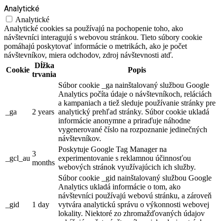
Analytické
Analytické
Analytické cookies sa používajú na pochopenie toho, ako
návštevníci interagujú s webovou stránkou. Tieto súbory cookie
pomáhajú poskytovať informácie o metrikách, ako je počet
návštevníkov, miera odchodov, zdroj návštevnosti atď.
Dĺžka
Cookie
Popis
trvania
Súbor cookie _ga nainštalovaný službou Google
Analytics počíta údaje o návštevníkoch, reláciách
a kampaniach a tiež sleduje používanie stránky pre
_ga
2 years
analytický prehľad stránky. Súbor cookie ukladá
informácie anonymne a priraďuje náhodne
vygenerované číslo na rozpoznanie jedinečných
návštevníkov.
Poskytuje Google Tag Manager na
3
_gcl_au
experimentovanie s reklamnou účinnosťou
months
webových stránok využívajúcich ich služby.
Súbor cookie _gid nainštalovaný službou Google
Analytics ukladá informácie o tom, ako
návštevníci používajú webovú stránku, a zároveň
_gid
1 day
vytvára analytickú správu o výkonnosti webovej
lokality. Niektoré zo zhromažďovaných údajov