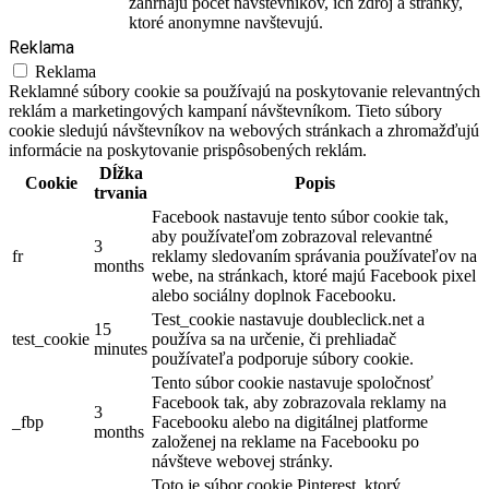
zahŕňajú počet návštevníkov, ich zdroj a stránky,
ktoré anonymne navštevujú.
Reklama
Reklama
Reklamné súbory cookie sa používajú na poskytovanie relevantných
reklám a marketingových kampaní návštevníkom. Tieto súbory
cookie sledujú návštevníkov na webových stránkach a zhromažďujú
informácie na poskytovanie prispôsobených reklám.
Dĺžka
Cookie
Popis
trvania
Facebook nastavuje tento súbor cookie tak,
aby používateľom zobrazoval relevantné
3
fr
reklamy sledovaním správania používateľov na
months
webe, na stránkach, ktoré majú Facebook pixel
alebo sociálny doplnok Facebooku.
Test_cookie nastavuje doubleclick.net a
15
test_cookie
používa sa na určenie, či prehliadač
minutes
používateľa podporuje súbory cookie.
Tento súbor cookie nastavuje spoločnosť
Facebook tak, aby zobrazovala reklamy na
3
_fbp
Facebooku alebo na digitálnej platforme
months
založenej na reklame na Facebooku po
návšteve webovej stránky.
Toto je súbor cookie Pinterest, ktorý