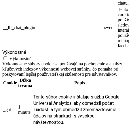
chatu.
Tento
cooki
použí
sledo
__fb_chat_plugin
never
intera
použí
minia
faceb
Výkonostné
Výkonostné
Výkonnostné súbory cookie sa používajú na pochopenie a analýzu
kľúčových indexov výkonnosti webovej stránky, čo pomáha pri
poskytovaní lepšej používateľskej skúsenosti pre návštevníkov.
Dĺžka
Cookie
Popis
trvania
Tento súbor cookie inštaluje služba Google
Universal Analytics, aby obmedzil počet
1
žiadostí a tým obmedzil zhromažďovanie
_gat
minute
údajov na stránkach s vysokou
návštevnosťou.