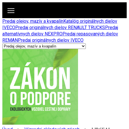
Predaj olejov, mazív a kvapalín
Katalóg originálnych dielov
IVECO
Predaj originálnych dielov RENAULT TRUCKS
Predaj
alternatívnych dielov NEXPRO
Predaj repasovaných dielov
REMAN
Predaj originálnych dielov IVECO