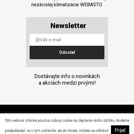
nezávislej klimatizácie WEBASTO.
Newsletter
Dostávajte info o novinkách
a akciách medzi prvými!
(C) 2015 Doprava a mechanizácia, a.s. Prešov
Táto webová stránka používa súbory cookie na zlepšenie vášho zážitku. Budeme
Prijať
|
predpokladať, že s tým súhlasíte, ale ak chcete, môžete sa odhlásiť.
dam@dam.sk
051 / 77 64 502