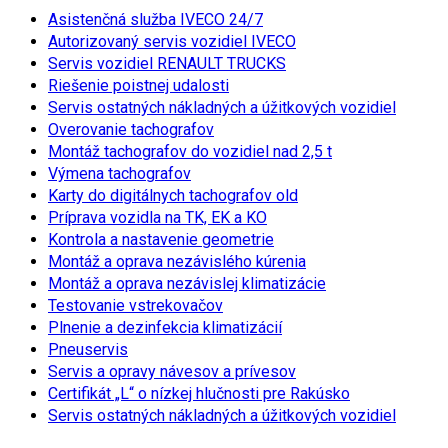
Asistenčná služba IVECO 24/7
Autorizovaný servis vozidiel IVECO
Servis vozidiel RENAULT TRUCKS
Riešenie poistnej udalosti
Servis ostatných nákladných a úžitkových vozidiel
Overovanie tachografov
Montáž tachografov do vozidiel nad 2,5 t
Výmena tachografov
Karty do digitálnych tachografov old
Príprava vozidla na TK, EK a KO
Kontrola a nastavenie geometrie
Montáž a oprava nezávislého kúrenia
Montáž a oprava nezávislej klimatizácie
Testovanie vstrekovačov
Plnenie a dezinfekcia klimatizácií
Pneuservis
Servis a opravy návesov a prívesov
Certifikát „L“ o nízkej hlučnosti pre Rakúsko
Servis ostatných nákladných a úžitkových vozidiel