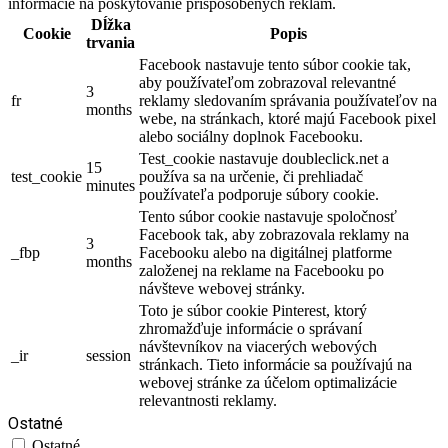
informácie na poskytovanie prispôsobených reklám.
Dĺžka
Cookie
Popis
trvania
Facebook nastavuje tento súbor cookie tak,
aby používateľom zobrazoval relevantné
3
fr
reklamy sledovaním správania používateľov na
months
webe, na stránkach, ktoré majú Facebook pixel
alebo sociálny doplnok Facebooku.
Test_cookie nastavuje doubleclick.net a
15
test_cookie
používa sa na určenie, či prehliadač
minutes
používateľa podporuje súbory cookie.
Tento súbor cookie nastavuje spoločnosť
Facebook tak, aby zobrazovala reklamy na
3
_fbp
Facebooku alebo na digitálnej platforme
months
založenej na reklame na Facebooku po
návšteve webovej stránky.
Toto je súbor cookie Pinterest, ktorý
zhromažďuje informácie o správaní
návštevníkov na viacerých webových
_ir
session
stránkach. Tieto informácie sa používajú na
webovej stránke za účelom optimalizácie
relevantnosti reklamy.
Ostatné
Ostatné