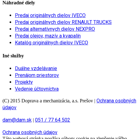
Náhradné diely
Predaj originálnych dielov IVECO
Predaj originálnych dielov RENAULT TRUCKS
Predaj alternatívnych dielov NEXPRO
Predaj olejov, mazív a kvapalín
Katalóg originálnych dielov IVECO
Iné služby
Duálne vzdelávanie
Prenájom priestorov
Projekty
Vedenie účtovníctva
Ochrana osobných
(C) 2015 Doprava a mechanizácia, a.s. Prešov
|
údajov
dam@dam.sk
051 / 77 64 502
|
Ochrana osobných údajov
Táto webová stránka používa súbory cookie na zlepšenie vášho