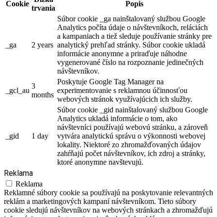
Cookie
Popis
trvania
Súbor cookie _ga nainštalovaný službou Google
Analytics počíta údaje o návštevníkoch, reláciách
a kampaniach a tiež sleduje používanie stránky pre
_ga
2 years
analytický prehľad stránky. Súbor cookie ukladá
informácie anonymne a priraďuje náhodne
vygenerované číslo na rozpoznanie jedinečných
návštevníkov.
Poskytuje Google Tag Manager na
3
_gcl_au
experimentovanie s reklamnou účinnosťou
months
webových stránok využívajúcich ich služby.
Súbor cookie _gid nainštalovaný službou Google
Analytics ukladá informácie o tom, ako
návštevníci používajú webovú stránku, a zároveň
_gid
1 day
vytvára analytickú správu o výkonnosti webovej
lokality. Niektoré zo zhromažďovaných údajov
zahŕňajú počet návštevníkov, ich zdroj a stránky,
ktoré anonymne navštevujú.
Reklama
Reklama
Reklamné súbory cookie sa používajú na poskytovanie relevantných
reklám a marketingových kampaní návštevníkom. Tieto súbory
cookie sledujú návštevníkov na webových stránkach a zhromažďujú