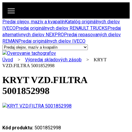
Predaj olejov, mazív a kvapalín
Katalóg originálnych dielov
IVECO
Predaj originálnych dielov RENAULT TRUCKS
Predaj
alternatívnych dielov NEXPRO
Predaj repasovaných dielov
REMAN
Predaj originálnych dielov IVECO
Úvod
Výpredaj skladových zásob
>
> KRYT
VZD.FILTRA 5001852998
KRYT VZD.FILTRA
5001852998
Kód produktu:
5001852998