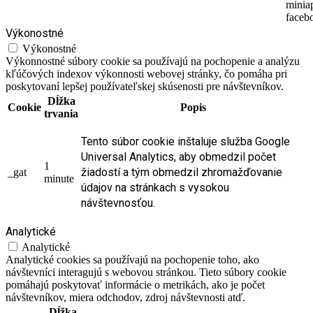
minia
faceb
Výkonostné
Výkonostné
Výkonnostné súbory cookie sa používajú na pochopenie a analýzu
kľúčových indexov výkonnosti webovej stránky, čo pomáha pri
poskytovaní lepšej používateľskej skúsenosti pre návštevníkov.
Dĺžka
Cookie
Popis
trvania
Tento súbor cookie inštaluje služba Google
Universal Analytics, aby obmedzil počet
1
žiadostí a tým obmedzil zhromažďovanie
_gat
minute
údajov na stránkach s vysokou
návštevnosťou.
Analytické
Analytické
Analytické cookies sa používajú na pochopenie toho, ako
návštevníci interagujú s webovou stránkou. Tieto súbory cookie
pomáhajú poskytovať informácie o metrikách, ako je počet
návštevníkov, miera odchodov, zdroj návštevnosti atď.
Dĺžka