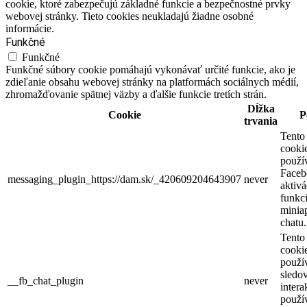
cookie, ktoré zabezpečujú základné funkcie a bezpečnostné prvky
webovej stránky. Tieto cookies neukladajú žiadne osobné
informácie.
Funkčné
Funkčné
Funkčné súbory cookie pomáhajú vykonávať určité funkcie, ako je
zdieľanie obsahu webovej stránky na platformách sociálnych médií,
zhromažďovanie spätnej väzby a ďalšie funkcie tretích strán.
Dĺžka
Cookie
P
trvania
Tento
cooki
použí
Faceb
messaging_plugin_https://dam.sk/_420609204643907
never
aktivá
funkci
miniap
chatu.
Tento
cooki
použí
sledo
__fb_chat_plugin
never
intera
použí