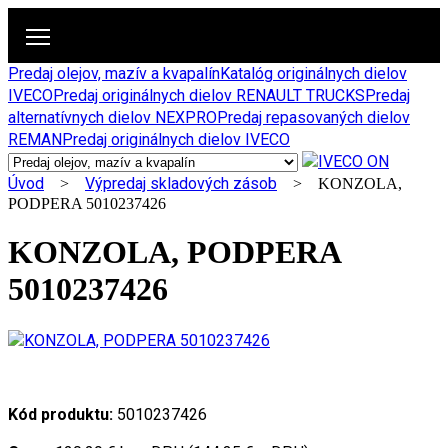
Predaj olejov, mazív a kvapalín
Katalóg originálnych dielov
IVECO
Predaj originálnych dielov RENAULT TRUCKS
Predaj
alternatívnych dielov NEXPRO
Predaj repasovaných dielov
REMAN
Predaj originálnych dielov IVECO
Úvod
Výpredaj skladových zásob
>
> KONZOLA,
PODPERA 5010237426
KONZOLA, PODPERA
5010237426
Kód produktu:
5010237426