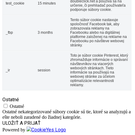
doubleclick.net a používa sa na
test_cookie
15 minutes
určenie, či prehliadač používateľa
podporuje súbory cookie.
Tento súbor cookie nastavuje
spoločnosť Facebook tak, aby
zobrazovala reklamy na
_fbp
3 months
Facebooku alebo na digitálnej
platforme založenej na reklame na
Facebooku po návšteve webovej
stránky.
Toto je súbor cookie Pinterest, ktorý
zhromažďuje informácie o správaní
návštevníkov na viacerých
webových stránkach. Tieto
_ir
session
informácie sa používajú na
webovej stránke za účelom
optimalizácie relevantnosti
reklamy.
Ostatné
Ostatné
Ostatné nekategorizované súbory cookie sú tie, ktoré sa analyzujú a
ešte neboli zaradené do žiadnej kategórie.
ULOŽIŤ A PRIJAŤ
Powered by