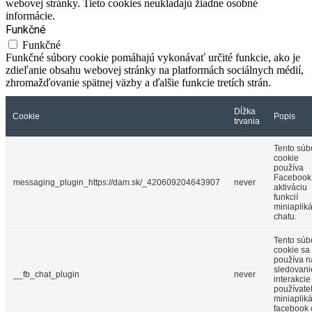
webovej stránky. Tieto cookies neukladajú žiadne osobné
informácie.
Funkčné
Funkčné
Funkčné súbory cookie pomáhajú vykonávať určité funkcie, ako je
zdieľanie obsahu webovej stránky na platformách sociálnych médií,
zhromažďovanie spätnej väzby a ďalšie funkcie tretích strán.
Dĺžka
Cookie
Popis
trvania
Tento súb
cookie
používa
Facebook
messaging_plugin_https://dam.sk/_420609204643907
never
aktiváciu
funkcií
miniaplik
chatu.
Tento súb
cookie sa
používa n
sledovani
__fb_chat_plugin
never
interakcie
používate
miniaplik
facebook 