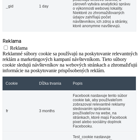
zároveň vytvára analytickú správu
_gid
1 day
o výkonnosti webovej lokality.
Niektoré zo zhromažďovaných
údajov zahŕňajú počet
návštevníkov, ich zdroj a stránky,
ktoré anonymne navštevujú.
Reklama
Reklama
Reklamné súbory cookie sa používajú na poskytovanie relevantných
reklám a marketingových kampaní návštevníkom. Tieto súbory
cookie sledujú návštevníkov na webových stránkach a zhromažďujú
informácie na poskytovanie prispôsobených reklám.
Cookie
Dĺžka trvania
Popis
Facebook nastavuje tento súbor
cookie tak, aby používateľom
zobrazoval relevantné reklamy
sledovaním správania
fr
3 months
používateľov na webe, na
stránkach, ktoré majú Facebook
pixel alebo sociálny doplnok
Facebooku.
Test_cookie nastavuje