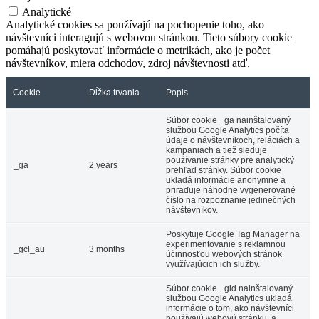
Analytické
Analytické cookies sa používajú na pochopenie toho, ako
návštevníci interagujú s webovou stránkou. Tieto súbory cookie
pomáhajú poskytovať informácie o metrikách, ako je počet
návštevníkov, miera odchodov, zdroj návštevnosti atď.
Cookie
Dĺžka trvania
Popis
Súbor cookie _ga nainštalovaný
službou Google Analytics počíta
údaje o návštevníkoch, reláciách a
kampaniach a tiež sleduje
používanie stránky pre analytický
_ga
2 years
prehľad stránky. Súbor cookie
ukladá informácie anonymne a
priraďuje náhodne vygenerované
číslo na rozpoznanie jedinečných
návštevníkov.
Poskytuje Google Tag Manager na
experimentovanie s reklamnou
_gcl_au
3 months
účinnosťou webových stránok
využívajúcich ich služby.
Súbor cookie _gid nainštalovaný
službou Google Analytics ukladá
informácie o tom, ako návštevníci
používajú webovú stránku, a