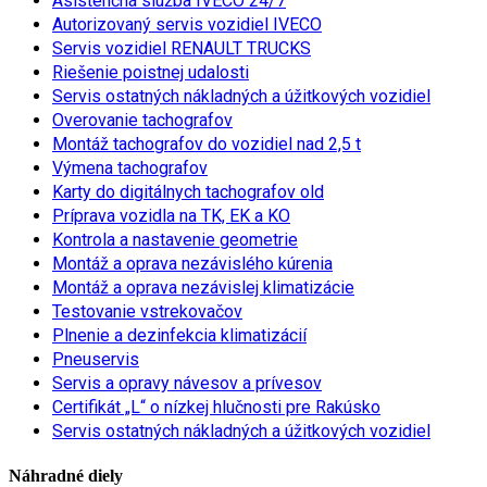
Asistenčná služba IVECO 24/7
Autorizovaný servis vozidiel IVECO
Servis vozidiel RENAULT TRUCKS
Riešenie poistnej udalosti
Servis ostatných nákladných a úžitkových vozidiel
Overovanie tachografov
Montáž tachografov do vozidiel nad 2,5 t
Výmena tachografov
Karty do digitálnych tachografov old
Príprava vozidla na TK, EK a KO
Kontrola a nastavenie geometrie
Montáž a oprava nezávislého kúrenia
Montáž a oprava nezávislej klimatizácie
Testovanie vstrekovačov
Plnenie a dezinfekcia klimatizácií
Pneuservis
Servis a opravy návesov a prívesov
Certifikát „L“ o nízkej hlučnosti pre Rakúsko
Servis ostatných nákladných a úžitkových vozidiel
Náhradné diely