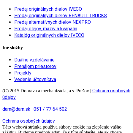
Predaj originálnych dielov IVECO
Predaj originálnych dielov RENAULT TRUCKS
Predaj alternatívnych dielov NEXPRO
Predaj olejov, mazív a kvapalín
Katalóg originálnych dielov IVECO
Iné služby
Duálne vzdelávanie
Prenájom priestorov
Projekty
Vedenie účtovníctva
Ochrana osobných
(C) 2015 Doprava a mechanizácia, a.s. Prešov
|
údajov
dam@dam.sk
051 / 77 64 502
|
Ochrana osobných údajov
Táto webová stránka používa súbory cookie na zlepšenie vášho
zážitku. Budeme predpokladať, že s tým súhlasíte, ale ak chcete,