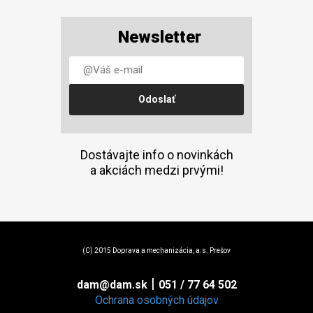
Newsletter
Dostávajte info o novinkách
a akciách medzi prvými!
(C) 2015 Doprava a mechanizácia, a.s. Prešov
|
dam@dam.sk
051 / 77 64 502
Ochrana osobných údajov