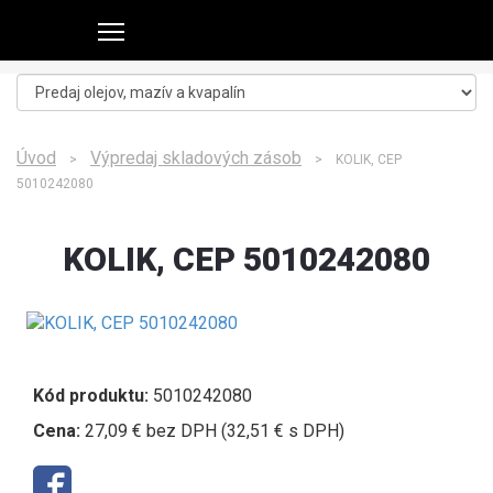
Úvod
Výpredaj skladových zásob
>
> KOLIK, CEP
5010242080
KOLIK, CEP 5010242080
Kód produktu:
5010242080
Cena:
27,09 € bez DPH (32,51 € s DPH)