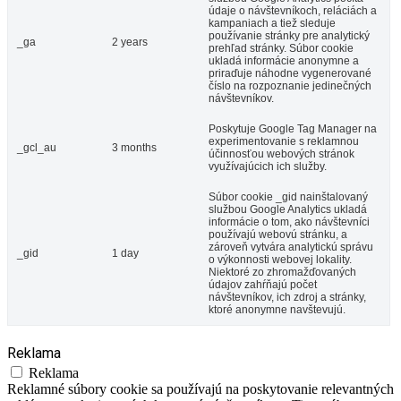
údaje o návštevníkoch, reláciách a
kampaniach a tiež sleduje
používanie stránky pre analytický
_ga
2 years
prehľad stránky. Súbor cookie
ukladá informácie anonymne a
priraďuje náhodne vygenerované
číslo na rozpoznanie jedinečných
návštevníkov.
Poskytuje Google Tag Manager na
experimentovanie s reklamnou
_gcl_au
3 months
účinnosťou webových stránok
využívajúcich ich služby.
Súbor cookie _gid nainštalovaný
službou Google Analytics ukladá
informácie o tom, ako návštevníci
používajú webovú stránku, a
zároveň vytvára analytickú správu
_gid
1 day
o výkonnosti webovej lokality.
Niektoré zo zhromažďovaných
údajov zahŕňajú počet
návštevníkov, ich zdroj a stránky,
ktoré anonymne navštevujú.
Reklama
Reklama
Reklamné súbory cookie sa používajú na poskytovanie relevantných