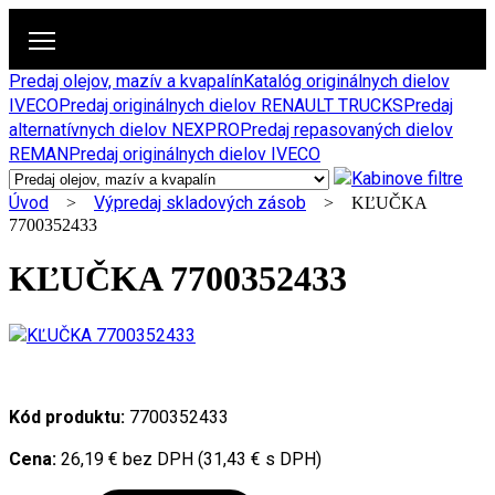
Predaj olejov, mazív a kvapalín
Katalóg originálnych dielov
IVECO
Predaj originálnych dielov RENAULT TRUCKS
Predaj
alternatívnych dielov NEXPRO
Predaj repasovaných dielov
REMAN
Predaj originálnych dielov IVECO
Úvod
Výpredaj skladových zásob
>
> KĽUČKA
7700352433
KĽUČKA 7700352433
Kód produktu:
7700352433
Cena:
26,19 € bez DPH (31,43 € s DPH)