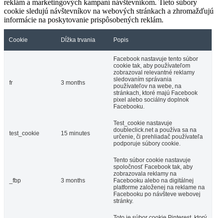
reklám a marketingových kampaní návštevníkom. Tieto súbory
cookie sledujú návštevníkov na webových stránkach a zhromažďujú
informácie na poskytovanie prispôsobených reklám.
Cookie
Dĺžka trvania
Popis
Facebook nastavuje tento súbor
cookie tak, aby používateľom
zobrazoval relevantné reklamy
sledovaním správania
fr
3 months
používateľov na webe, na
stránkach, ktoré majú Facebook
pixel alebo sociálny doplnok
Facebooku.
Test_cookie nastavuje
doubleclick.net a používa sa na
test_cookie
15 minutes
určenie, či prehliadač používateľa
podporuje súbory cookie.
Tento súbor cookie nastavuje
spoločnosť Facebook tak, aby
zobrazovala reklamy na
_fbp
3 months
Facebooku alebo na digitálnej
platforme založenej na reklame na
Facebooku po návšteve webovej
stránky.
Toto je súbor cookie Pinterest, ktorý