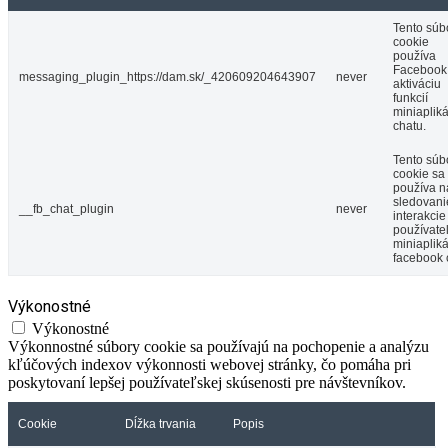
Tento súb
cookie
používa
Facebook
messaging_plugin_https://dam.sk/_420609204643907
never
aktiváciu
funkcií
miniaplik
chatu.
Tento súb
cookie sa
používa n
sledovani
__fb_chat_plugin
never
interakcie
používate
miniaplik
facebook 
Výkonostné
Výkonostné
Výkonnostné súbory cookie sa používajú na pochopenie a analýzu
kľúčových indexov výkonnosti webovej stránky, čo pomáha pri
poskytovaní lepšej používateľskej skúsenosti pre návštevníkov.
Cookie
Dĺžka trvania
Popis