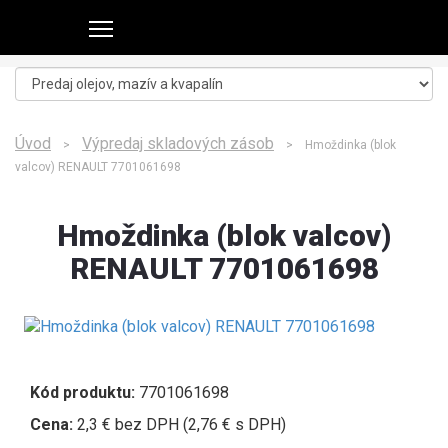
Úvod
Výpredaj skladových zásob
>
> Hmoždinka (blok
valcov) RENAULT 7701061698
Hmoždinka (blok valcov)
RENAULT 7701061698
Kód produktu:
7701061698
Cena:
2,3 € bez DPH (2,76 € s DPH)