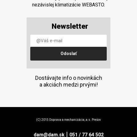
nezávislej klimatizácie WEBASTO.
Newsletter
Dostávajte info o novinkách
a akciách medzi prvými!
(C) 2015 Doprava a mechanizácia, a.s. Prešov
|
dam@dam.sk
051 / 77 64 502