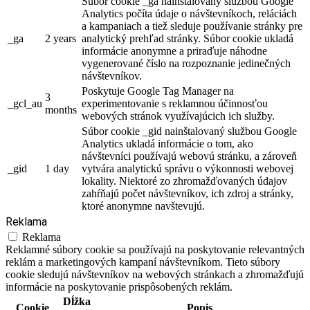
Súbor cookie _ga nainštalovaný službou Google
Analytics počíta údaje o návštevníkoch, reláciách
a kampaniach a tiež sleduje používanie stránky pre
_ga
2 years
analytický prehľad stránky. Súbor cookie ukladá
informácie anonymne a priraďuje náhodne
vygenerované číslo na rozpoznanie jedinečných
návštevníkov.
Poskytuje Google Tag Manager na
3
_gcl_au
experimentovanie s reklamnou účinnosťou
months
webových stránok využívajúcich ich služby.
Súbor cookie _gid nainštalovaný službou Google
Analytics ukladá informácie o tom, ako
návštevníci používajú webovú stránku, a zároveň
_gid
1 day
vytvára analytickú správu o výkonnosti webovej
lokality. Niektoré zo zhromažďovaných údajov
zahŕňajú počet návštevníkov, ich zdroj a stránky,
ktoré anonymne navštevujú.
Reklama
Reklama
Reklamné súbory cookie sa používajú na poskytovanie relevantných
reklám a marketingových kampaní návštevníkom. Tieto súbory
cookie sledujú návštevníkov na webových stránkach a zhromažďujú
informácie na poskytovanie prispôsobených reklám.
Dĺžka
Cookie
Popis