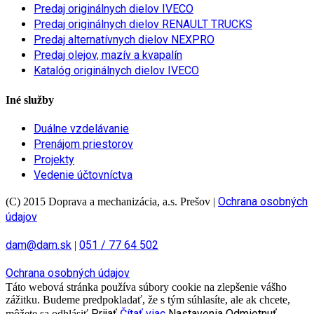
Predaj originálnych dielov IVECO
Predaj originálnych dielov RENAULT TRUCKS
Predaj alternatívnych dielov NEXPRO
Predaj olejov, mazív a kvapalín
Katalóg originálnych dielov IVECO
Iné služby
Duálne vzdelávanie
Prenájom priestorov
Projekty
Vedenie účtovníctva
Ochrana osobných
(C) 2015 Doprava a mechanizácia, a.s. Prešov
|
údajov
dam@dam.sk
051 / 77 64 502
|
Ochrana osobných údajov
Táto webová stránka používa súbory cookie na zlepšenie vášho
zážitku. Budeme predpokladať, že s tým súhlasíte, ale ak chcete,
Prijať
Čítať viac
Nastavenia
Odmietnuť
môžete sa odhlásiť.