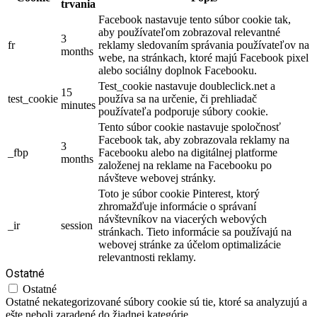
trvania
Facebook nastavuje tento súbor cookie tak,
aby používateľom zobrazoval relevantné
3
fr
reklamy sledovaním správania používateľov na
months
webe, na stránkach, ktoré majú Facebook pixel
alebo sociálny doplnok Facebooku.
Test_cookie nastavuje doubleclick.net a
15
test_cookie
používa sa na určenie, či prehliadač
minutes
používateľa podporuje súbory cookie.
Tento súbor cookie nastavuje spoločnosť
Facebook tak, aby zobrazovala reklamy na
3
_fbp
Facebooku alebo na digitálnej platforme
months
založenej na reklame na Facebooku po
návšteve webovej stránky.
Toto je súbor cookie Pinterest, ktorý
zhromažďuje informácie o správaní
návštevníkov na viacerých webových
_ir
session
stránkach. Tieto informácie sa používajú na
webovej stránke za účelom optimalizácie
relevantnosti reklamy.
Ostatné
Ostatné
Ostatné nekategorizované súbory cookie sú tie, ktoré sa analyzujú a
ešte neboli zaradené do žiadnej kategórie.