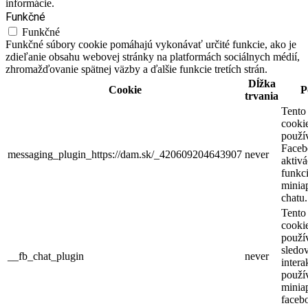
informácie.
Funkčné
Funkčné
Funkčné súbory cookie pomáhajú vykonávať určité funkcie, ako je
zdieľanie obsahu webovej stránky na platformách sociálnych médií,
zhromažďovanie spätnej väzby a ďalšie funkcie tretích strán.
Dĺžka
Cookie
P
trvania
Tento
cooki
použí
Faceb
messaging_plugin_https://dam.sk/_420609204643907
never
aktivá
funkci
miniap
chatu.
Tento
cooki
použí
sledo
__fb_chat_plugin
never
intera
použí
minia
faceb