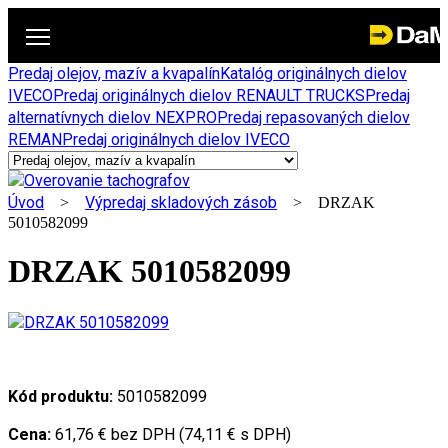
Predaj olejov, mazív a kvapalín
Katalóg originálnych dielov
IVECO
Predaj originálnych dielov RENAULT TRUCKS
Predaj
alternatívnych dielov NEXPRO
Predaj repasovaných dielov
REMAN
Predaj originálnych dielov IVECO
Úvod
Výpredaj skladových zásob
>
> DRZAK
5010582099
DRZAK 5010582099
Kód produktu:
5010582099
Cena:
61,76 € bez DPH (74,11 € s DPH)