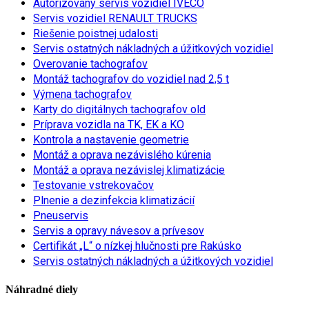
Autorizovaný servis vozidiel IVECO
Servis vozidiel RENAULT TRUCKS
Riešenie poistnej udalosti
Servis ostatných nákladných a úžitkových vozidiel
Overovanie tachografov
Montáž tachografov do vozidiel nad 2,5 t
Výmena tachografov
Karty do digitálnych tachografov old
Príprava vozidla na TK, EK a KO
Kontrola a nastavenie geometrie
Montáž a oprava nezávislého kúrenia
Montáž a oprava nezávislej klimatizácie
Testovanie vstrekovačov
Plnenie a dezinfekcia klimatizácií
Pneuservis
Servis a opravy návesov a prívesov
Certifikát „L“ o nízkej hlučnosti pre Rakúsko
Servis ostatných nákladných a úžitkových vozidiel
Náhradné diely