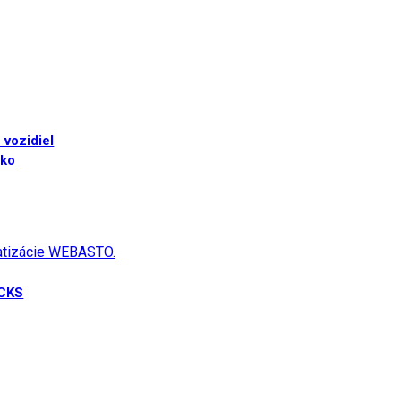
 vozidiel
sko
matizácie WEBASTO.
UCKS