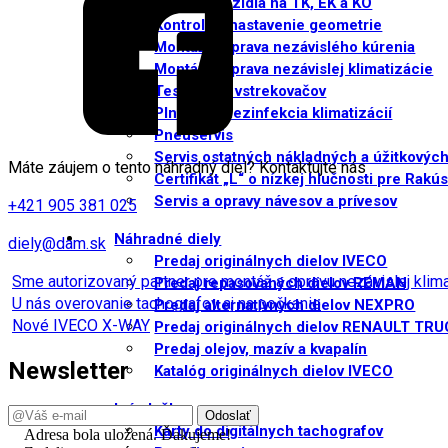
Príprava vozidla na TK, EK a KO
Kontrola a nastavenie geometrie
Montáž a oprava nezávislého kúrenia
Montáž a oprava nezávislej klimatizácie
Testovanie vstrekovačov
Plnenie a dezinfekcia klimatizácií
Pneuservis
Servis ostatných nákladných a úžitkových
Máte záujem o tento náhradný diel? Kontaktujte nás
Certifikát „L“ o nízkej hlučnosti pre Rakú
Servis a opravy návesov a prívesov
+421 905 381 025
Náhradné diely
diely@dam.sk
Predaj originálnych dielov IVECO
Sme autorizovaný partner pre montáž a opravu nezávislej kli
Predaj repasovaných dielov REMAN
U nás overovanie tachografov aj na počkanie
Predaj alternatívnych dielov NEXPRO
Nové IVECO X-WAY
Predaj originálnych dielov RENAULT TR
Predaj olejov, mazív a kvapalín
Newsletter
Katalóg originálnych dielov IVECO
Iné služby
Karty do digitálnych tachografov
Adresa bola uložená. Ďakujeme!