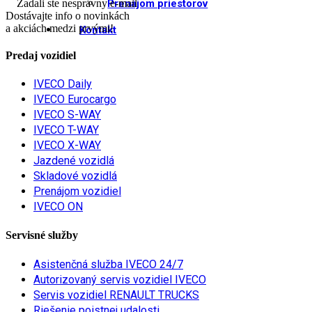
Zadali ste nesprávny e-mail
Prenájom priestorov
Dostávajte info o novinkách
a akciách medzi prvými!
Kontakt
Predaj vozidiel
IVECO Daily
IVECO Eurocargo
IVECO S-WAY
IVECO T-WAY
IVECO X-WAY
Jazdené vozidlá
Skladové vozidlá
Prenájom vozidiel
IVECO ON
Servisné služby
Asistenčná služba IVECO 24/7
Autorizovaný servis vozidiel IVECO
Servis vozidiel RENAULT TRUCKS
Riešenie poistnej udalosti