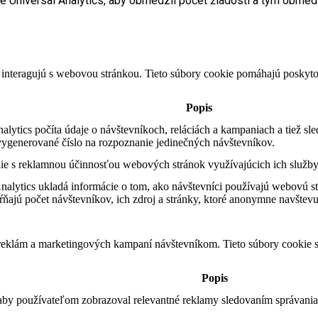
le Universal Analytics, aby obmedzil počet žiadostí a tým obme
 interagujú s webovou stránkou. Tieto súbory cookie pomáhajú poskyto
Popis
ytics počíta údaje o návštevníkoch, reláciách a kampaniach a tiež sle
ygenerované číslo na rozpoznanie jedinečných návštevníkov.
e s reklamnou účinnosťou webových stránok využívajúcich ich služby
alytics ukladá informácie o tom, ako návštevníci používajú webovú st
ňajú počet návštevníkov, ich zdroj a stránky, ktoré anonymne navštevu
 reklám a marketingových kampaní návštevníkom. Tieto súbory cookie
Popis
 aby používateľom zobrazoval relevantné reklamy sledovaním správania