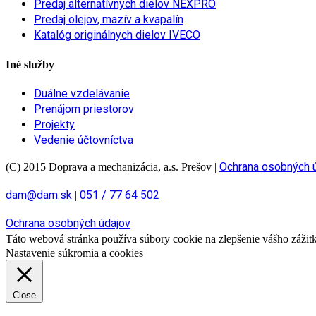
Predaj alternatívnych dielov NEXPRO
Predaj olejov, mazív a kvapalín
Katalóg originálnych dielov IVECO
Iné služby
Duálne vzdelávanie
Prenájom priestorov
Projekty
Vedenie účtovníctva
Ochrana osobných 
(C) 2015 Doprava a mechanizácia, a.s. Prešov
|
dam@dam.sk
051 / 77 64 502
|
Ochrana osobných údajov
Táto webová stránka používa súbory cookie na zlepšenie vášho zážitku
Nastavenie súkromia a cookies
Close