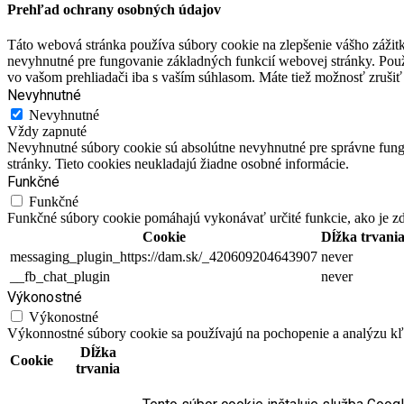
Prehľad ochrany osobných údajov
Táto webová stránka používa súbory cookie na zlepšenie vášho zážitk
nevyhnutné pre fungovanie základných funkcií webovej stránky. Použ
vo vašom prehliadači iba s vaším súhlasom. Máte tiež možnosť zrušiť 
Nevyhnutné
Nevyhnutné
Vždy zapnuté
Nevyhnutné súbory cookie sú absolútne nevyhnutné pre správne fungo
stránky. Tieto cookies neukladajú žiadne osobné informácie.
Funkčné
Funkčné
Funkčné súbory cookie pomáhajú vykonávať určité funkcie, ako je zdi
Cookie
Dĺžka trvani
messaging_plugin_https://dam.sk/_420609204643907
never
__fb_chat_plugin
never
Výkonostné
Výkonostné
Výkonnostné súbory cookie sa používajú na pochopenie a analýzu kľú
Dĺžka
Cookie
trvania