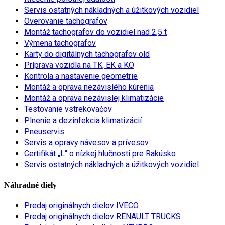
Servis ostatných nákladných a úžitkových vozidiel
Overovanie tachografov
Montáž tachografov do vozidiel nad 2,5 t
Výmena tachografov
Karty do digitálnych tachografov old
Príprava vozidla na TK, EK a KO
Kontrola a nastavenie geometrie
Montáž a oprava nezávislého kúrenia
Montáž a oprava nezávislej klimatizácie
Testovanie vstrekovačov
Plnenie a dezinfekcia klimatizácií
Pneuservis
Servis a opravy návesov a prívesov
Certifikát „L“ o nízkej hlučnosti pre Rakúsko
Servis ostatných nákladných a úžitkových vozidiel
Náhradné diely
Predaj originálnych dielov IVECO
Predaj originálnych dielov RENAULT TRUCKS