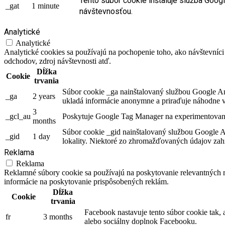
Tento súbor cookie inštaluje služba Goog
_gat
1 minute
návštevnosťou.
Analytické
Analytické
Analytické cookies sa používajú na pochopenie toho, ako návštevníci
odchodov, zdroj návštevnosti atď.
Dĺžka
Cookie
trvania
Súbor cookie _ga nainštalovaný službou Google Anal
_ga
2 years
ukladá informácie anonymne a priraďuje náhodne v
3
_gcl_au
Poskytuje Google Tag Manager na experimentovani
months
Súbor cookie _gid nainštalovaný službou Google An
_gid
1 day
lokality. Niektoré zo zhromažďovaných údajov zahŕ
Reklama
Reklama
Reklamné súbory cookie sa používajú na poskytovanie relevantných
informácie na poskytovanie prispôsobených reklám.
Dĺžka
Cookie
trvania
Facebook nastavuje tento súbor cookie tak,
fr
3 months
alebo sociálny doplnok Facebooku.