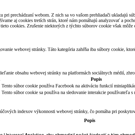
u pri prechádzaní webom. Z nich sa vo vašom prehliadači ukladajú súb
ívame aj cookies tretích strán, ktoré nám pomáhajú analyzovať a pocho
tieto cookies. Zrušenie niektorých z týchto súborov cookie však môže o
vanie webovej stránky. Táto kategória zahŕňa iba súbory cookie, kto
eľanie obsahu webovej stránky na platformách sociálnych médií, zhroma
a
Popis
Tento súbor cookie používa Facebook na aktiváciu funkcií miniaplikác
Tento súbor cookie sa používa na sledovanie interakcie používateľa s 
čových indexov výkonnosti webovej stránky, čo pomáha pri poskytovan
Popis