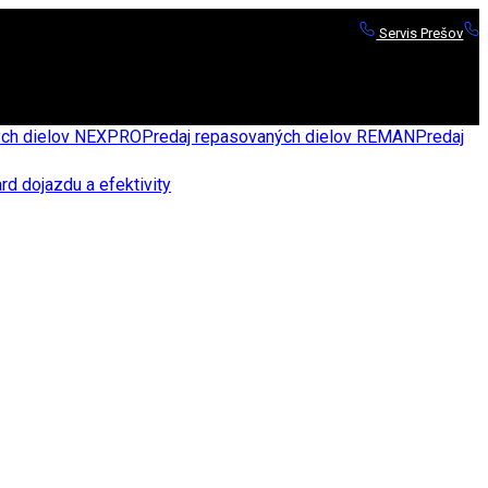
Servis Prešov
S
nych dielov NEXPRO
Predaj repasovaných dielov REMAN
Predaj