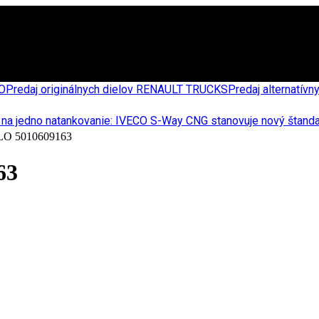
CO
Predaj originálnych dielov RENAULT TRUCKS
Predaj alternatív
 5010609163
63