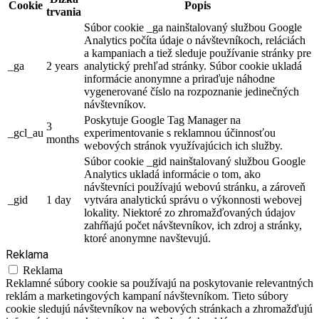
Cookie
Popis
trvania
Súbor cookie _ga nainštalovaný službou Google
Analytics počíta údaje o návštevníkoch, reláciách
a kampaniach a tiež sleduje používanie stránky pre
_ga
2 years
analytický prehľad stránky. Súbor cookie ukladá
informácie anonymne a priraďuje náhodne
vygenerované číslo na rozpoznanie jedinečných
návštevníkov.
Poskytuje Google Tag Manager na
3
_gcl_au
experimentovanie s reklamnou účinnosťou
months
webových stránok využívajúcich ich služby.
Súbor cookie _gid nainštalovaný službou Google
Analytics ukladá informácie o tom, ako
návštevníci používajú webovú stránku, a zároveň
_gid
1 day
vytvára analytickú správu o výkonnosti webovej
lokality. Niektoré zo zhromažďovaných údajov
zahŕňajú počet návštevníkov, ich zdroj a stránky,
ktoré anonymne navštevujú.
Reklama
Reklama
Reklamné súbory cookie sa používajú na poskytovanie relevantných
reklám a marketingových kampaní návštevníkom. Tieto súbory
cookie sledujú návštevníkov na webových stránkach a zhromažďujú