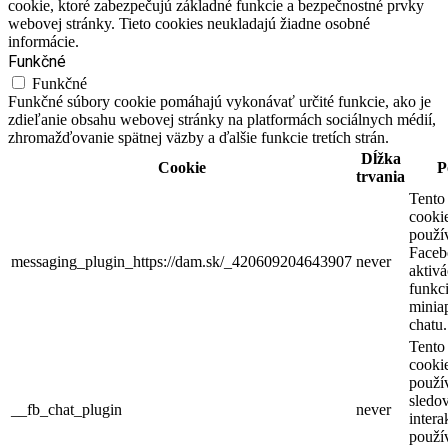
cookie, ktoré zabezpečujú základné funkcie a bezpečnostné prvky
webovej stránky. Tieto cookies neukladajú žiadne osobné
informácie.
Funkčné
Funkčné
Funkčné súbory cookie pomáhajú vykonávať určité funkcie, ako je
zdieľanie obsahu webovej stránky na platformách sociálnych médií,
zhromažďovanie spätnej väzby a ďalšie funkcie tretích strán.
Dĺžka
Cookie
P
trvania
Tento
cooki
použí
Faceb
messaging_plugin_https://dam.sk/_420609204643907
never
aktivá
funkci
miniap
chatu.
Tento
cooki
použí
sledo
__fb_chat_plugin
never
intera
použí