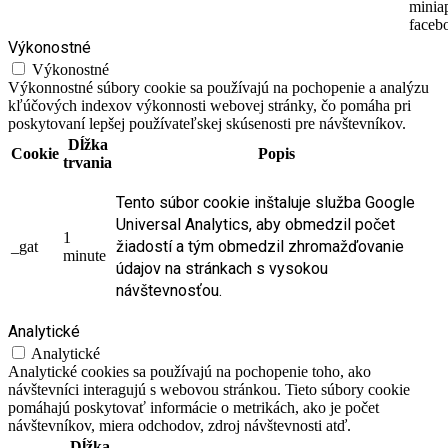
minia
faceb
Výkonostné
Výkonostné
Výkonnostné súbory cookie sa používajú na pochopenie a analýzu
kľúčových indexov výkonnosti webovej stránky, čo pomáha pri
poskytovaní lepšej používateľskej skúsenosti pre návštevníkov.
Dĺžka
Cookie
Popis
trvania
Tento súbor cookie inštaluje služba Google
Universal Analytics, aby obmedzil počet
1
žiadostí a tým obmedzil zhromažďovanie
_gat
minute
údajov na stránkach s vysokou
návštevnosťou.
Analytické
Analytické
Analytické cookies sa používajú na pochopenie toho, ako
návštevníci interagujú s webovou stránkou. Tieto súbory cookie
pomáhajú poskytovať informácie o metrikách, ako je počet
návštevníkov, miera odchodov, zdroj návštevnosti atď.
Dĺžka