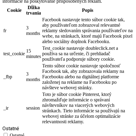
informácie na poskytovanie prispôsobených reklám.
Dĺžka
Cookie
Popis
trvania
Facebook nastavuje tento súbor cookie tak,
aby používateľom zobrazoval relevantné
3
fr
reklamy sledovaním správania používateľov na
months
webe, na stránkach, ktoré majú Facebook pixel
alebo sociálny doplnok Facebooku.
Test_cookie nastavuje doubleclick.net a
15
test_cookie
používa sa na určenie, či prehliadač
minutes
používateľa podporuje súbory cookie.
Tento súbor cookie nastavuje spoločnosť
Facebook tak, aby zobrazovala reklamy na
3
_fbp
Facebooku alebo na digitálnej platforme
months
založenej na reklame na Facebooku po
návšteve webovej stránky.
Toto je súbor cookie Pinterest, ktorý
zhromažďuje informácie o správaní
návštevníkov na viacerých webových
_ir
session
stránkach. Tieto informácie sa používajú na
webovej stránke za účelom optimalizácie
relevantnosti reklamy.
Ostatné
Ostatné