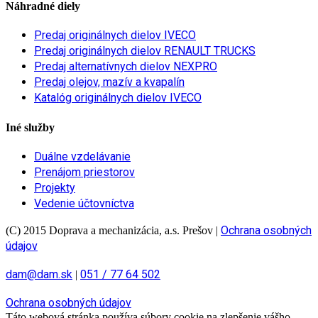
Náhradné diely
Predaj originálnych dielov IVECO
Predaj originálnych dielov RENAULT TRUCKS
Predaj alternatívnych dielov NEXPRO
Predaj olejov, mazív a kvapalín
Katalóg originálnych dielov IVECO
Iné služby
Duálne vzdelávanie
Prenájom priestorov
Projekty
Vedenie účtovníctva
Ochrana osobných
(C) 2015 Doprava a mechanizácia, a.s. Prešov
|
údajov
dam@dam.sk
051 / 77 64 502
|
Ochrana osobných údajov
Táto webová stránka používa súbory cookie na zlepšenie vášho