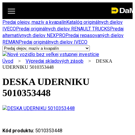
Predaj olejov, mazív a kvapalín
Katalóg originálnych dielov
IVECO
Predaj originálnych dielov RENAULT TRUCKS
Predaj
alternatívnych dielov NEXPRO
Predaj repasovaných dielov
REMAN
Predaj originálnych dielov IVECO
Úvod
Výpredaj skladových zásob
>
> DESKA
UDERNIKU 5010353448
DESKA UDERNIKU
5010353448
Kód produktu:
5010353448