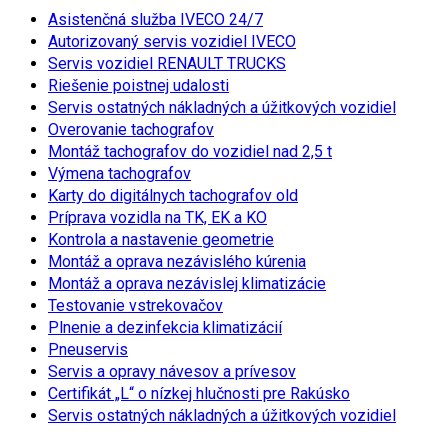
Asistenčná služba IVECO 24/7
Autorizovaný servis vozidiel IVECO
Servis vozidiel RENAULT TRUCKS
Riešenie poistnej udalosti
Servis ostatných nákladných a úžitkových vozidiel
Overovanie tachografov
Montáž tachografov do vozidiel nad 2,5 t
Výmena tachografov
Karty do digitálnych tachografov old
Príprava vozidla na TK, EK a KO
Kontrola a nastavenie geometrie
Montáž a oprava nezávislého kúrenia
Montáž a oprava nezávislej klimatizácie
Testovanie vstrekovačov
Plnenie a dezinfekcia klimatizácií
Pneuservis
Servis a opravy návesov a prívesov
Certifikát „L“ o nízkej hlučnosti pre Rakúsko
Servis ostatných nákladných a úžitkových vozidiel