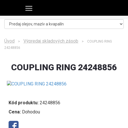
Úvod
Výpredaj skladových zásob
>
> COUPLING RING
24248856
COUPLING RING 24248856
Kód produktu:
24248856
Cena:
Dohodou