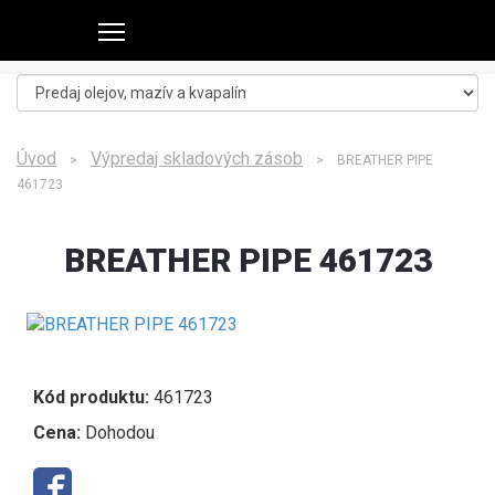
Úvod
Výpredaj skladových zásob
>
> BREATHER PIPE
461723
BREATHER PIPE 461723
Kód produktu:
461723
Cena:
Dohodou