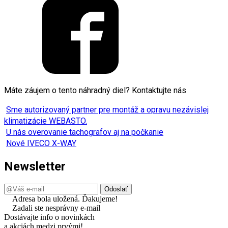
Máte záujem o tento náhradný diel? Kontaktujte nás
Sme autorizovaný partner pre montáž a opravu nezávislej
klimatizácie WEBASTO.
U nás overovanie tachografov aj na počkanie
Nové IVECO X-WAY
Newsletter
Adresa bola uložená. Ďakujeme!
Zadali ste nesprávny e-mail
Dostávajte info o novinkách
a akciách medzi prvými!