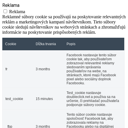
Reklama
Reklama
Reklamné súbory cookie sa používajú na poskytovanie relevantných
reklám a marketingových kampaní návštevníkom. Tieto súbory
cookie sledujú návštevníkov na webových stránkach a zhromažďujú
informácie na poskytovanie prispôsobených reklám.
Cookie
Dĺžka trvania
Popis
Facebook nastavuje tento súbor
cookie tak, aby používateľom
zobrazoval relevantné reklamy
sledovaním správania
fr
3 months
používateľov na webe, na
stránkach, ktoré majú Facebook
pixel alebo sociálny doplnok
Facebooku.
Test_cookie nastavuje
doubleclick.net a používa sa na
test_cookie
15 minutes
určenie, či prehliadač používateľa
podporuje súbory cookie.
Tento súbor cookie nastavuje
spoločnosť Facebook tak, aby
zobrazovala reklamy na
_fbp
3 months
Facebooku alebo na digitálnej