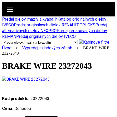
Predaj olejov, mazív a kvapalín
Katalóg originálnych dielov
IVECO
Predaj originálnych dielov RENAULT TRUCKS
Predaj
alternatívnych dielov NEXPRO
Predaj repasovaných dielov
REMAN
Predaj originálnych dielov IVECO
Úvod
Výpredaj skladových zásob
>
> BRAKE WIRE
23272043
BRAKE WIRE 23272043
Kód produktu:
23272043
Cena:
Dohodou