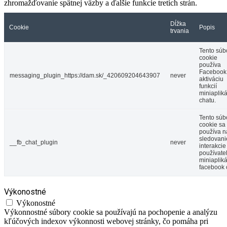
zhromažďovanie spätnej väzby a ďalšie funkcie tretích strán.
Dĺžka
Cookie
Popis
trvania
Tento súb
cookie
používa
Facebook
messaging_plugin_https://dam.sk/_420609204643907
never
aktiváciu
funkcií
miniaplik
chatu.
Tento súb
cookie sa
používa n
sledovani
__fb_chat_plugin
never
interakcie
používate
miniaplik
facebook 
Výkonostné
Výkonostné
Výkonnostné súbory cookie sa používajú na pochopenie a analýzu
kľúčových indexov výkonnosti webovej stránky, čo pomáha pri