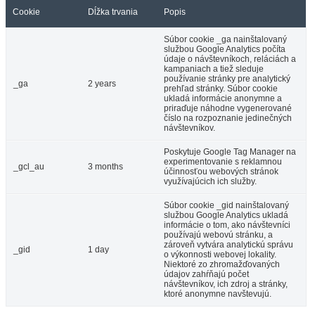
Cookie
Dĺžka trvania
Popis
Súbor cookie _ga nainštalovaný
službou Google Analytics počíta
údaje o návštevníkoch, reláciách a
kampaniach a tiež sleduje
používanie stránky pre analytický
_ga
2 years
prehľad stránky. Súbor cookie
ukladá informácie anonymne a
priraďuje náhodne vygenerované
číslo na rozpoznanie jedinečných
návštevníkov.
Poskytuje Google Tag Manager na
experimentovanie s reklamnou
_gcl_au
3 months
účinnosťou webových stránok
využívajúcich ich služby.
Súbor cookie _gid nainštalovaný
službou Google Analytics ukladá
informácie o tom, ako návštevníci
používajú webovú stránku, a
zároveň vytvára analytickú správu
_gid
1 day
o výkonnosti webovej lokality.
Niektoré zo zhromažďovaných
údajov zahŕňajú počet
návštevníkov, ich zdroj a stránky,
ktoré anonymne navštevujú.