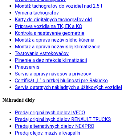
Montáž tachografov do vozidiel nad 2,5 t
Výmena tachografov
Karty do digitálnych tachografov old
Príprava vozidla na TK, EK a KO
Kontrola a nastavenie geometrie
Montáž a oprava nezávislého kúrenia
Montáž a oprava nezávislej klimatizácie
Testovanie vstrekovačov
Plnenie a dezinfekcia klimatizácií
Pneuservis
Servis a opravy návesov a prívesov
Certifikát „L“ o nízkej hlučnosti pre Rakúsko
Servis ostatných nákladných a úžitkových vozidiel
Náhradné diely
Predaj originálnych dielov IVECO
Predaj originálnych dielov RENAULT TRUCKS
Predaj alternatívnych dielov NEXPRO
Predaj olejov, mazív a kvapalín