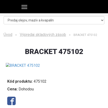
Úvod
Výpredaj skladových zásob
>
> BRACKET 475102
BRACKET 475102
Kód produktu:
475102
Cena:
Dohodou