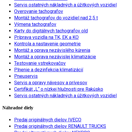
Servis ostatných nákladných a úžitkových vozidiel
Overovanie tachografov
Montáž tachografov do vozidiel nad 2,5 t
Výmena tachografov
Karty do digitálnych tachografov old
Príprava vozidla na TK, EK a KO
Kontrola a nastavenie geometrie
Montáž a oprava nezávislého kúrenia
Montáž a oprava nezávislej klimatizácie
Testovanie vstrekovačov
Plnenie a dezinfekcia klimatizácií
Pneuservis
Servis a opravy návesov a prívesov
Certifikát „L“ o nízkej hlučnosti pre Rakúsko
Servis ostatných nákladných a úžitkových vozidiel
Náhradné diely
Predaj originálnych dielov IVECO
Predaj originálnych dielov RENAULT TRUCKS