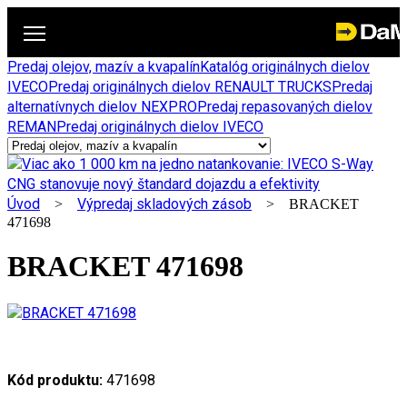
Predaj olejov, mazív a kvapalín
Katalóg originálnych dielov
IVECO
Predaj originálnych dielov RENAULT TRUCKS
Predaj
alternatívnych dielov NEXPRO
Predaj repasovaných dielov
REMAN
Predaj originálnych dielov IVECO
Úvod
Výpredaj skladových zásob
>
> BRACKET
471698
BRACKET 471698
Kód produktu:
471698