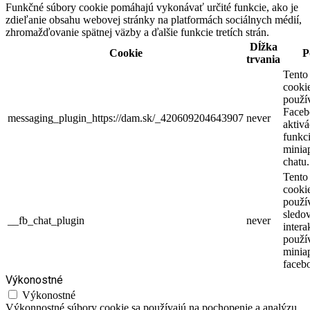
Funkčné súbory cookie pomáhajú vykonávať určité funkcie, ako je
zdieľanie obsahu webovej stránky na platformách sociálnych médií,
zhromažďovanie spätnej väzby a ďalšie funkcie tretích strán.
Dĺžka
Cookie
P
trvania
Tento
cooki
použí
Faceb
messaging_plugin_https://dam.sk/_420609204643907
never
aktivá
funkci
miniap
chatu.
Tento
cooki
použí
sledo
__fb_chat_plugin
never
intera
použí
minia
faceb
Výkonostné
Výkonostné
Výkonnostné súbory cookie sa používajú na pochopenie a analýzu