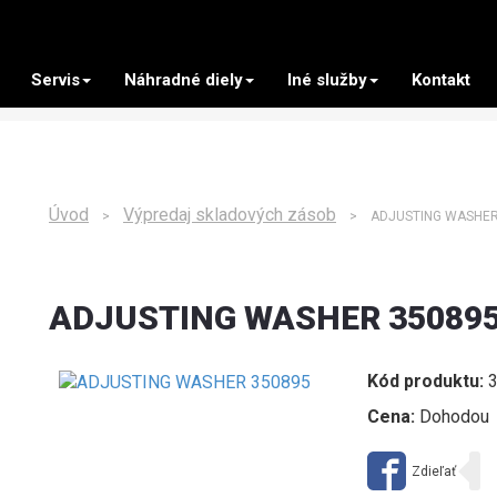
Servis
Náhradné diely
Iné služby
Kontakt
Úvod
Výpredaj skladových zásob
>
> ADJUSTING WASHER
ADJUSTING WASHER 35089
Kód produktu:
3
Cena:
Dohodou