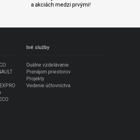
a akciách medzi prvými!
Iné služby
ECO
Duálne vzdelávanie
ENAULT
Prenájom priestorov
Projekty
 NEXPRO
Vedenie účtovníctva
n
VECO