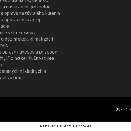
a vozidla na TK, EK a KO
a a nastavenie geometrie
a oprava nezávislého kúrenia
a oprava nezávislej
zácie
nie vstrekovačov
 a dezinfekcia klimatizácií
rvis
a opravy návesov a prívesov
át „L“ o nízkej hlučnosti pre
o
ostatných nákladných a
ých vozidiel
(C) 2015 D
Nastavenie súkromia a cookies