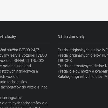
né služby
Náhradné diely
nčná služba IVECO 24/7
Predaj originálnych dielov IV
ovaný servis vozidiel IVECO
Predaj originálnych dielov R
 vozidiel RENAULT TRUCKS
TRUCKS
e poistnej udalosti
Predaj alternatívnych dielov
ostatných nákladných a
Predaj olejov, mazív a kvapalí
ých vozidiel
Katalóg originálnych dielov I
nie tachografov
tachografov do vozidiel nad
 tachografov
o digitálnych tachografov old