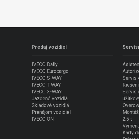
Predaj vozidiel
Servis
IVECO Daily
Asiste
IVECO Eurocargo
Autoriz
IVECO S-WAY
Servis
IVECO T-WAY
Riešeni
IVECO X-WAY
Servis 
Jazdené vozidlá
úžitkov
Skladové vozidlá
Overova
Prenájom vozidiel
Montáž 
IVECO ON
2,5 t
Výmena
Karty d