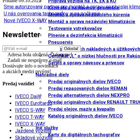
Pridané 09.10.2022
Príprava vozidla na TK, EK a KO
Sme autorizovaný partner pre montáž a opravu nezávislej kli
Kontrola a nastavenie geometrie
U nás overovanie tachografov aj na počkanie
Montáž a oprava nezávislého kúrenia
Nové IVECO X-WAY
Montáž a oprava nezávislej klimatizácie
Testovanie vstrekovačov
Newsletter
Plnenie a dezinfekcia klimatizácií
Pneuservis
Servis ostatných nákladných a úžitkových
Adresa bola uložená. Ďakujeme!
Certifikát „L“ o nízkej hlučnosti pre Rakú
Zadali ste nesprávny e-mail
Servis a opravy návesov a prívesov
Dostávajte info o novinkách
a akciách medzi prvými!
Náhradné diely
Predaj originálnych dielov IVECO
Predaj vozidiel
Predaj repasovaných dielov REMAN
Predaj alternatívnych dielov NEXPRO
IVECO Daily
Predaj originálnych dielov RENAULT TR
IVECO Eurocargo
Predaj olejov, mazív a kvapalín
IVECO S-WAY
Katalóg originálnych dielov IVECO
IVECO T-WAY
IVECO X-WAY
Iné služby
Jazdené vozidlá
Karty do digitálnych tachografov
Skladové vozidlá