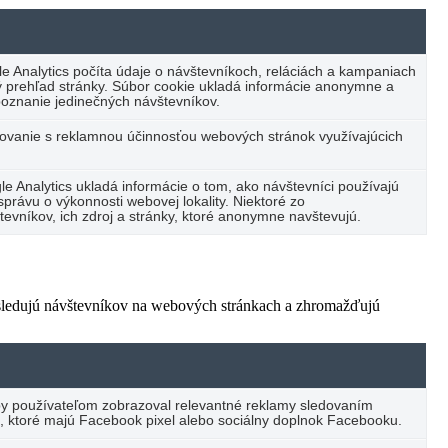
e Analytics počíta údaje o návštevníkoch, reláciách a kampaniach
cký prehľad stránky. Súbor cookie ukladá informácie anonymne a
oznanie jedinečných návštevníkov.
vanie s reklamnou účinnosťou webových stránok využívajúcich
e Analytics ukladá informácie o tom, ako návštevníci používajú
právu o výkonnosti webovej lokality. Niektoré zo
vníkov, ich zdroj a stránky, ktoré anonymne navštevujú.
 sledujú návštevníkov na webových stránkach a zhromažďujú
by používateľom zobrazoval relevantné reklamy sledovaním
, ktoré majú Facebook pixel alebo sociálny doplnok Facebooku.