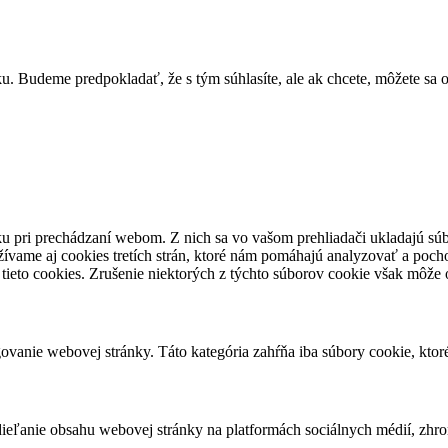
. Budeme predpokladať, že s tým súhlasíte, ale ak chcete, môžete sa o
u pri prechádzaní webom. Z nich sa vo vašom prehliadači ukladajú súb
ívame aj cookies tretích strán, ktoré nám pomáhajú analyzovať a pocho
tieto cookies. Zrušenie niektorých z týchto súborov cookie však môže o
vanie webovej stránky. Táto kategória zahŕňa iba súbory cookie, kto
eľanie obsahu webovej stránky na platformách sociálnych médií, zhroma