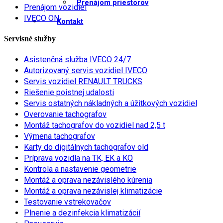
Prenájom priestorov
Prenájom vozidiel
IVECO ON
Kontakt
Servisné služby
Asistenčná služba IVECO 24/7
Autorizovaný servis vozidiel IVECO
Servis vozidiel RENAULT TRUCKS
Riešenie poistnej udalosti
Servis ostatných nákladných a úžitkových vozidiel
Overovanie tachografov
Montáž tachografov do vozidiel nad 2,5 t
Výmena tachografov
Karty do digitálnych tachografov old
Príprava vozidla na TK, EK a KO
Kontrola a nastavenie geometrie
Montáž a oprava nezávislého kúrenia
Montáž a oprava nezávislej klimatizácie
Testovanie vstrekovačov
Plnenie a dezinfekcia klimatizácií