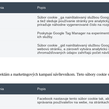
nia
Popis
Súbor cookie _ga nainštalovaný službou Googl
a tiež sleduje používanie stránky pre analyti
priraďuje náhodne vygenerované číslo na rozp
Poskytuje Google Tag Manager na experimento
ich služby.
Súbor cookie _gid nainštalovaný službou Googl
webovú stránku, a zároveň vytvára analytickú s
zhromažďovaných údajov zahŕňajú počet návšte
 reklám a marketingových kampaní návštevníkom. Tieto súbory cookie
nia
Popis
Facebook nastavuje tento súbor cookie tak, a
správania používateľov na webe, na stránkach