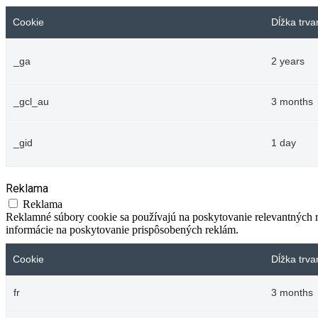
Cookie
Dĺžka trva
_ga
2 years
_gcl_au
3 months
_gid
1 day
Reklama
Reklama
Reklamné súbory cookie sa používajú na poskytovanie relevantných
informácie na poskytovanie prispôsobených reklám.
Cookie
Dĺžka trva
fr
3 months