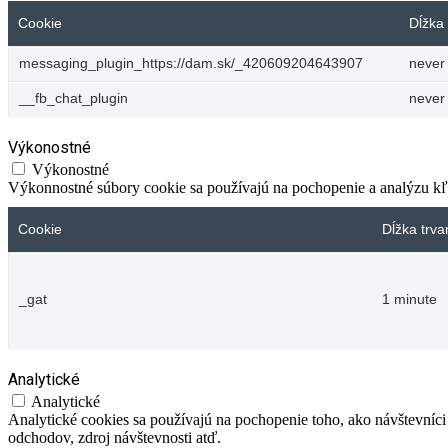
Cookie
Dĺžka 
messaging_plugin_https://dam.sk/_420609204643907
never
__fb_chat_plugin
never
Výkonostné
Výkonostné
Výkonnostné súbory cookie sa používajú na pochopenie a analýzu kľú
Cookie
Dĺžka trva
_gat
1 minute
Analytické
Analytické
Analytické cookies sa používajú na pochopenie toho, ako návštevníci
odchodov, zdroj návštevnosti atď.