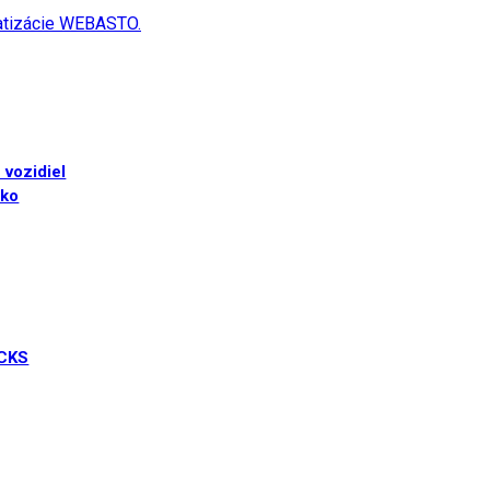
matizácie WEBASTO.
 vozidiel
sko
UCKS