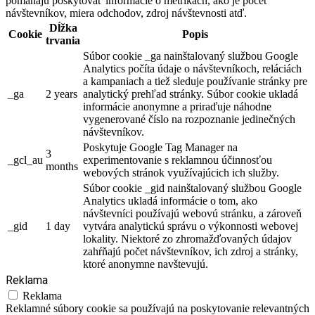
pomáhajú poskytovať informácie o metrikách, ako je počet
návštevníkov, miera odchodov, zdroj návštevnosti atď.
Dĺžka
Cookie
Popis
trvania
Súbor cookie _ga nainštalovaný službou Google
Analytics počíta údaje o návštevníkoch, reláciách
a kampaniach a tiež sleduje používanie stránky pre
_ga
2 years
analytický prehľad stránky. Súbor cookie ukladá
informácie anonymne a priraďuje náhodne
vygenerované číslo na rozpoznanie jedinečných
návštevníkov.
Poskytuje Google Tag Manager na
3
_gcl_au
experimentovanie s reklamnou účinnosťou
months
webových stránok využívajúcich ich služby.
Súbor cookie _gid nainštalovaný službou Google
Analytics ukladá informácie o tom, ako
návštevníci používajú webovú stránku, a zároveň
_gid
1 day
vytvára analytickú správu o výkonnosti webovej
lokality. Niektoré zo zhromažďovaných údajov
zahŕňajú počet návštevníkov, ich zdroj a stránky,
ktoré anonymne navštevujú.
Reklama
Reklama
Reklamné súbory cookie sa používajú na poskytovanie relevantných