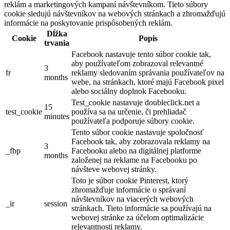
reklám a marketingových kampaní návštevníkom. Tieto súbory
cookie sledujú návštevníkov na webových stránkach a zhromažďujú
informácie na poskytovanie prispôsobených reklám.
Dĺžka
Cookie
Popis
trvania
Facebook nastavuje tento súbor cookie tak,
aby používateľom zobrazoval relevantné
3
fr
reklamy sledovaním správania používateľov na
months
webe, na stránkach, ktoré majú Facebook pixel
alebo sociálny doplnok Facebooku.
Test_cookie nastavuje doubleclick.net a
15
test_cookie
používa sa na určenie, či prehliadač
minutes
používateľa podporuje súbory cookie.
Tento súbor cookie nastavuje spoločnosť
Facebook tak, aby zobrazovala reklamy na
3
_fbp
Facebooku alebo na digitálnej platforme
months
založenej na reklame na Facebooku po
návšteve webovej stránky.
Toto je súbor cookie Pinterest, ktorý
zhromažďuje informácie o správaní
návštevníkov na viacerých webových
_ir
session
stránkach. Tieto informácie sa používajú na
webovej stránke za účelom optimalizácie
relevantnosti reklamy.