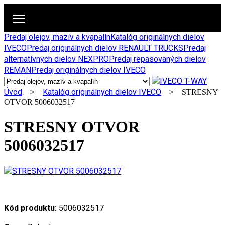
Predaj olejov, mazív a kvapalín
Katalóg originálnych dielov
IVECO
Predaj originálnych dielov RENAULT TRUCKS
Predaj
alternatívnych dielov NEXPRO
Predaj repasovaných dielov
REMAN
Predaj originálnych dielov IVECO
Úvod
Katalóg originálnych dielov IVECO
>
> STRESNY
OTVOR 5006032517
STRESNY OTVOR
5006032517
Kód produktu:
5006032517