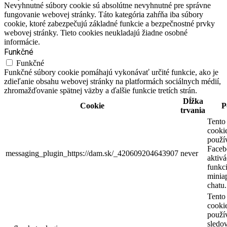
Nevyhnutné súbory cookie sú absolútne nevyhnutné pre správne
fungovanie webovej stránky. Táto kategória zahŕňa iba súbory
cookie, ktoré zabezpečujú základné funkcie a bezpečnostné prvky
webovej stránky. Tieto cookies neukladajú žiadne osobné
informácie.
Funkčné
Funkčné
Funkčné súbory cookie pomáhajú vykonávať určité funkcie, ako je
zdieľanie obsahu webovej stránky na platformách sociálnych médií,
zhromažďovanie spätnej väzby a ďalšie funkcie tretích strán.
Dĺžka
Cookie
P
trvania
Tento
cooki
použí
Faceb
messaging_plugin_https://dam.sk/_420609204643907
never
aktivá
funkci
miniap
chatu.
Tento
cooki
použí
sledo