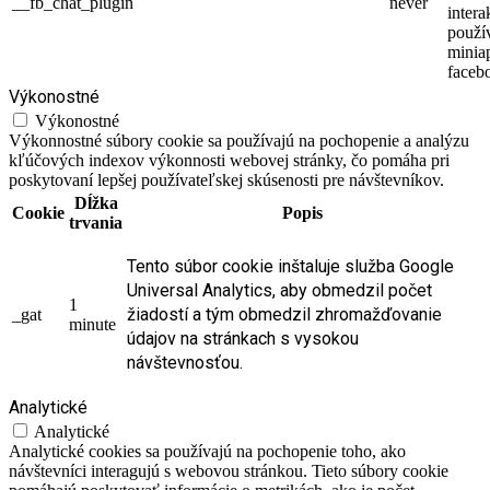
__fb_chat_plugin
never
intera
použí
minia
faceb
Výkonostné
Výkonostné
Výkonnostné súbory cookie sa používajú na pochopenie a analýzu
kľúčových indexov výkonnosti webovej stránky, čo pomáha pri
poskytovaní lepšej používateľskej skúsenosti pre návštevníkov.
Dĺžka
Cookie
Popis
trvania
Tento súbor cookie inštaluje služba Google
Universal Analytics, aby obmedzil počet
1
žiadostí a tým obmedzil zhromažďovanie
_gat
minute
údajov na stránkach s vysokou
návštevnosťou.
Analytické
Analytické
Analytické cookies sa používajú na pochopenie toho, ako
návštevníci interagujú s webovou stránkou. Tieto súbory cookie