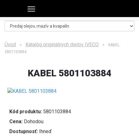
Úvod
Katalóg originálnych dielov IVECO
>
> KABEL
5801103884
KABEL 5801103884
Kód produktu:
5801103884
Cena:
Dohodou
Dostupnosť:
Ihneď