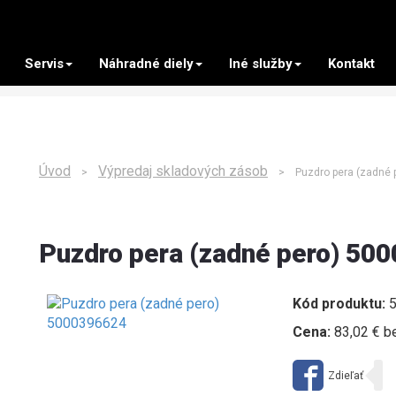
Servis
Náhradné diely
Iné služby
Kontakt
Úvod
Výpredaj skladových zásob
>
> Puzdro pera (zadné p
Puzdro pera (zadné pero) 50
Kód produktu:
5
Cena:
83,02 € b