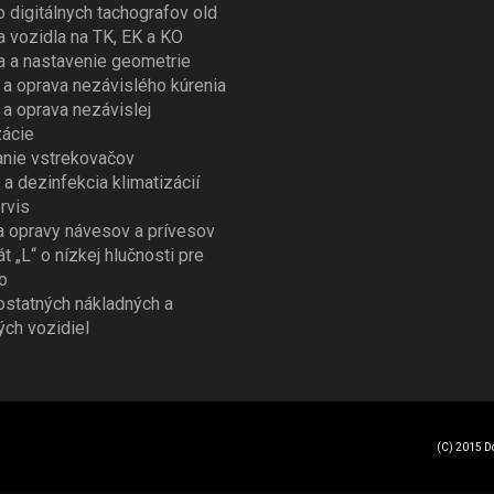
o digitálnych tachografov old
a vozidla na TK, EK a KO
a a nastavenie geometrie
a oprava nezávislého kúrenia
a oprava nezávislej
zácie
nie vstrekovačov
 a dezinfekcia klimatizácií
rvis
a opravy návesov a prívesov
át „L“ o nízkej hlučnosti pre
o
ostatných nákladných a
ých vozidiel
(C) 2015 D