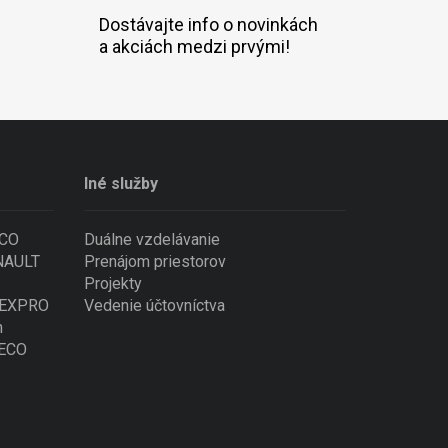
Dostávajte info o novinkách
a akciách medzi prvými!
Iné služby
ECO
Duálne vzdelávanie
ENAULT
Prenájom priestorov
Projekty
 NEXPRO
Vedenie účtovníctva
n
VECO