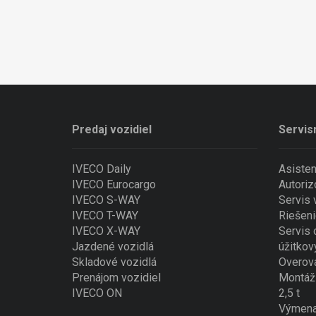
Predaj vozidiel
Servis
IVECO Daily
Asiste
IVECO Eurocargo
Autoriz
IVECO S-WAY
Servis
IVECO T-WAY
Riešeni
IVECO X-WAY
Servis 
Jazdené vozidlá
úžitkov
Skladové vozidlá
Overova
Prenájom vozidiel
Montáž 
IVECO ON
2,5 t
Výmena