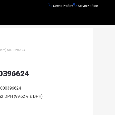
Servis Prešov
Servis Košice
ero) 5000396624
00396624
000396624
ez DPH (99,62 € s DPH)