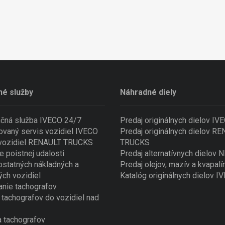
né služby
Náhradné diely
nčná služba IVECO 24/7
Predaj originálnych dielov IV
ovaný servis vozidiel IVECO
Predaj originálnych dielov R
 vozidiel RENAULT TRUCKS
TRUCKS
e poistnej udalosti
Predaj alternatívnych dielov
ostatných nákladných a
Predaj olejov, mazív a kvapalí
ých vozidiel
Katalóg originálnych dielov I
nie tachografov
tachografov do vozidiel nad
 tachografov