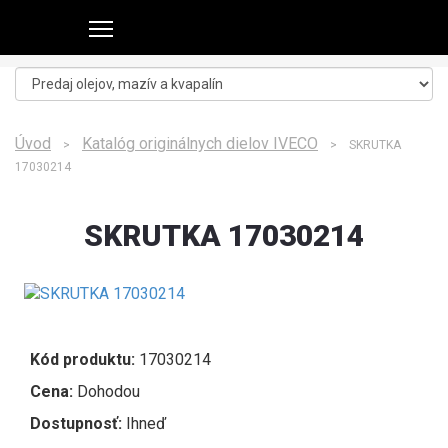
Úvod
Katalóg originálnych dielov IVECO
>
> SKRUTKA
17030214
SKRUTKA 17030214
Kód produktu:
17030214
Cena:
Dohodou
Dostupnosť:
Ihneď