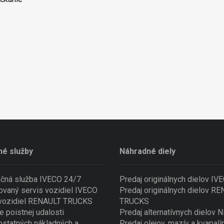
né služby
Náhradné diely
nčná služba IVECO 24/7
Predaj originálnych dielov IV
ovaný servis vozidiel IVECO
Predaj originálnych dielov R
 vozidiel RENAULT TRUCKS
TRUCKS
e poistnej udalosti
Predaj alternatívnych dielov
ostatných nákladných a
Predaj olejov, mazív a kvapalí