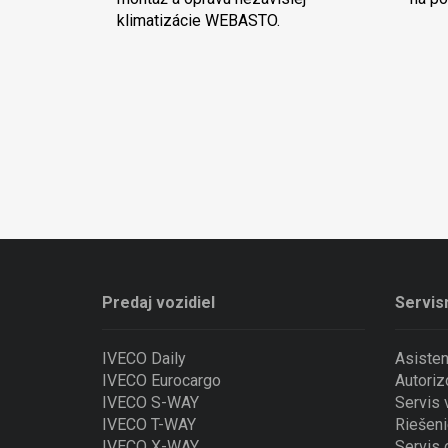
klimatizácie WEBASTO.
Predaj vozidiel
Servis
IVECO Daily
Asiste
IVECO Eurocargo
Autoriz
IVECO S-WAY
Servis
IVECO T-WAY
Riešeni
IVECO X-WAY
Servis 