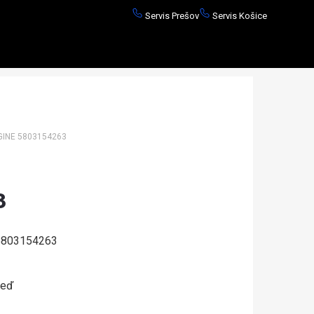
Servis Prešov
Servis Košice
INE 5803154263
3
803154263
neď