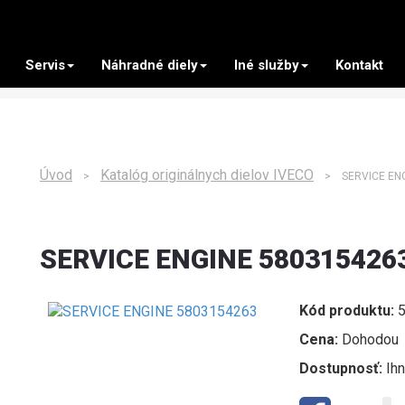
Servis
Náhradné diely
Iné služby
Kontakt
Úvod
Katalóg originálnych dielov IVECO
>
> SERVICE ENG
SERVICE ENGINE 580315426
Kód produktu:
5
Cena:
Dohodou
Dostupnosť:
Ih