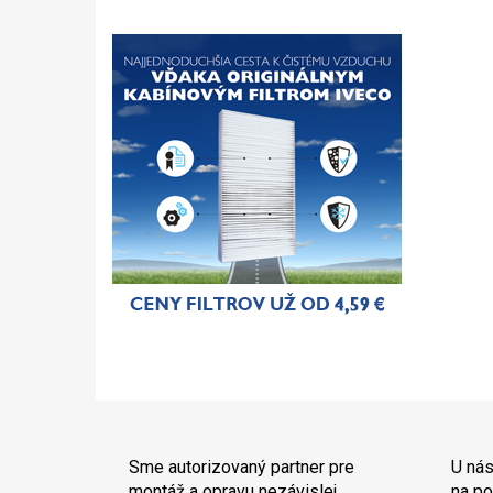
Sme autorizovaný partner pre
U nás
montáž a opravu nezávislej
na po