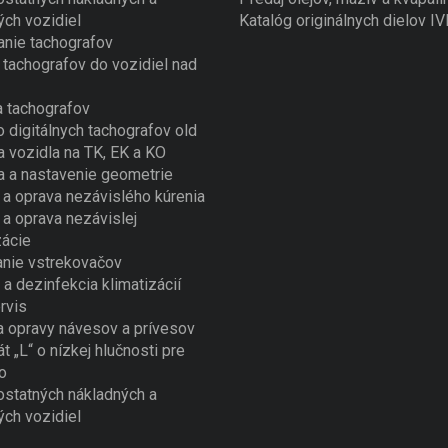
ých vozidiel
Katalóg originálnych dielov I
nie tachografov
tachografov do vozidiel nad
 tachografov
o digitálnych tachografov old
a vozidla na TK, EK a KO
a a nastavenie geometrie
a oprava nezávislého kúrenia
a oprava nezávislej
zácie
nie vstrekovačov
 a dezinfekcia klimatizácií
rvis
a opravy návesov a prívesov
át „L“ o nízkej hlučnosti pre
o
ostatných nákladných a
ých vozidiel