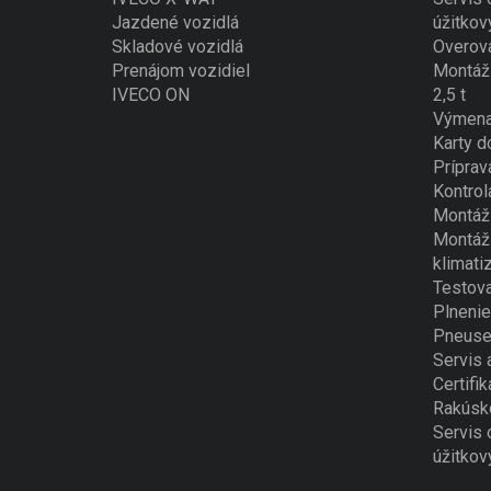
Jazdené vozidlá
úžitkov
Skladové vozidlá
Overova
Prenájom vozidiel
Montáž 
IVECO ON
2,5 t
Výmena
Karty d
Príprav
Kontrol
Montáž 
Montáž 
klimati
Testova
Plnenie
Pneuse
Servis 
Certifik
Rakúsk
Servis 
úžitkov