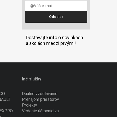
Dostávajte info o novinkách
a akciách medzi prvými!
Iné služby
ECO
Duálne vzdelávanie
ENAULT
Prenájom priestorov
Projekty
 NEXPRO
Vedenie účtovníctva
n