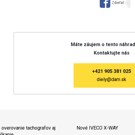
Máte záujem o tento náhrad
Kontaktujte nás
+421 905 381 025
diely@dam.sk
 overovanie tachografov aj
Nové IVECO X-WAY
čkanie