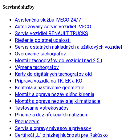
Servisné služby
Asistenčná služba IVECO 24/7
Autorizovaný servis vozidiel IVECO
Servis vozidiel RENAULT TRUCKS
Riešenie poistnej udalosti
Servis ostatných nákladných a úžitkových vozidiel
Overovanie tachografov
Montáž tachografov do vozidiel nad 2,5 t
Výmena tachografov
Karty do digitálnych tachografov old
Príprava vozidla na TK, EK a KO
Kontrola a nastavenie geometrie
Montáž a oprava nezávislého kúrenia
Montáž a oprava nezávislej klimatizácie
Testovanie vstrekovačov
Plnenie a dezinfekcia klimatizácií
Pneuservis
Servis a opravy návesov a prívesov
Certifikát „L“ o nízkej hlučnosti pre Rakúsko