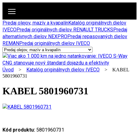
Predaj olejov, mazív a kvapalín
Katalóg originálnych dielov
IVECO
Predaj originálnych dielov RENAULT TRUCKS
Predaj
alternatívnych dielov NEXPRO
Predaj repasovaných dielov
REMAN
Predaj originálnych dielov IVECO
Úvod
Katalóg originálnych dielov IVECO
>
> KABEL
5801960731
KABEL 5801960731
Kód produktu:
5801960731