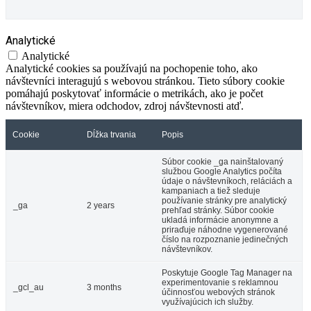
Analytické
Analytické
Analytické cookies sa používajú na pochopenie toho, ako
návštevníci interagujú s webovou stránkou. Tieto súbory cookie
pomáhajú poskytovať informácie o metrikách, ako je počet
návštevníkov, miera odchodov, zdroj návštevnosti atď.
Cookie
Dĺžka trvania
Popis
Súbor cookie _ga nainštalovaný
službou Google Analytics počíta
údaje o návštevníkoch, reláciách a
kampaniach a tiež sleduje
používanie stránky pre analytický
_ga
2 years
prehľad stránky. Súbor cookie
ukladá informácie anonymne a
priraďuje náhodne vygenerované
číslo na rozpoznanie jedinečných
návštevníkov.
Poskytuje Google Tag Manager na
experimentovanie s reklamnou
_gcl_au
3 months
účinnosťou webových stránok
využívajúcich ich služby.