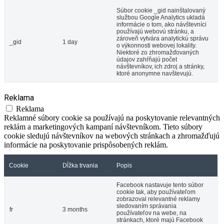
Súbor cookie _gid nainštalovaný
službou Google Analytics ukladá
informácie o tom, ako návštevníci
používajú webovú stránku, a
zároveň vytvára analytickú správu
_gid
1 day
o výkonnosti webovej lokality.
Niektoré zo zhromažďovaných
údajov zahŕňajú počet
návštevníkov, ich zdroj a stránky,
ktoré anonymne navštevujú.
Reklama
Reklama
Reklamné súbory cookie sa používajú na poskytovanie relevantných
reklám a marketingových kampaní návštevníkom. Tieto súbory
cookie sledujú návštevníkov na webových stránkach a zhromažďujú
informácie na poskytovanie prispôsobených reklám.
Cookie
Dĺžka trvania
Popis
Facebook nastavuje tento súbor
cookie tak, aby používateľom
zobrazoval relevantné reklamy
sledovaním správania
fr
3 months
používateľov na webe, na
stránkach, ktoré majú Facebook