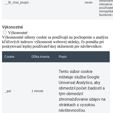
sledovani
__fb_chat_plugin
never
interakcie
používate
miniaplik
facebook 
Výkonostné
Výkonostné
Výkonnostné súbory cookie sa používajú na pochopenie a analýzu
kľúčových indexov výkonnosti webovej stránky, čo pomáha pri
poskytovaní lepšej používateľskej skúsenosti pre návštevníkov.
Cookie
Dĺžka trvania
Popis
Tento súbor cookie
inštaluje služba Google
Universal Analytics, aby
obmedzil počet žiadostí a
_gat
1 minute
tým obmedzil
zhromažďovanie údajov na
stránkach s vysokou
návštevnosťou.