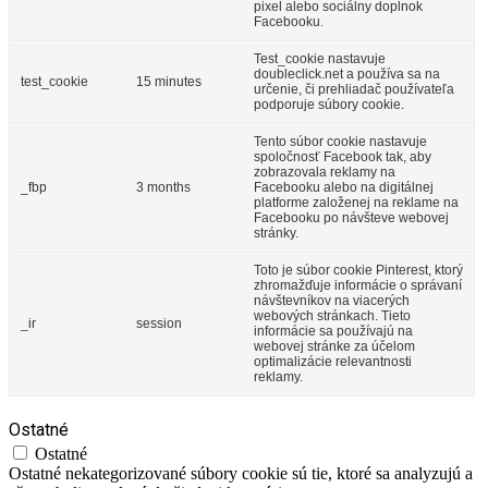
pixel alebo sociálny doplnok
Facebooku.
Test_cookie nastavuje
doubleclick.net a používa sa na
test_cookie
15 minutes
určenie, či prehliadač používateľa
podporuje súbory cookie.
Tento súbor cookie nastavuje
spoločnosť Facebook tak, aby
zobrazovala reklamy na
_fbp
3 months
Facebooku alebo na digitálnej
platforme založenej na reklame na
Facebooku po návšteve webovej
stránky.
Toto je súbor cookie Pinterest, ktorý
zhromažďuje informácie o správaní
návštevníkov na viacerých
webových stránkach. Tieto
_ir
session
informácie sa používajú na
webovej stránke za účelom
optimalizácie relevantnosti
reklamy.
Ostatné
Ostatné
Ostatné nekategorizované súbory cookie sú tie, ktoré sa analyzujú a