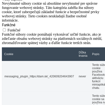
Nevyhnutné súbory cookie sú absolútne nevyhnutné pre správne
fungovanie webovej stránky. Táto kategória zahŕňa iba súbory
cookie, ktoré zabezpečujú základné funkcie a bezpečnostné prvky
webovej stránky. Tieto cookies neukladajú žiadne osobné
informácie.
Funkčné
Funkčné
Funkčné súbory cookie pomáhajú vykonávať určité funkcie, ako je
zdieľanie obsahu webovej stránky na platformách sociálnych médií,
zhromažďovanie spätnej väzby a ďalšie funkcie tretích strán.
Dĺžka
Cookie
Popis
trvania
Tento súb
cookie
používa
Facebook
messaging_plugin_https://dam.sk/_420609204643907
never
aktiváciu
funkcií
miniaplik
chatu.
Tento súb
cookie sa
používa n