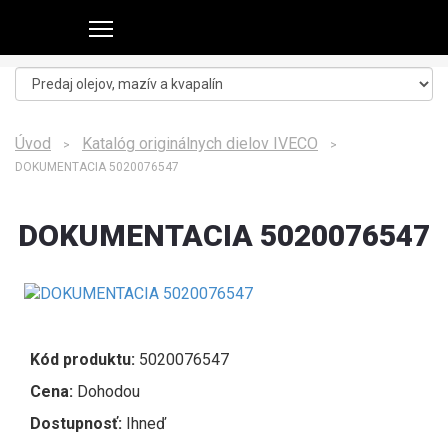
Úvod
Katalóg originálnych dielov IVECO
>
>
DOKUMENTACIA 5020076547
DOKUMENTACIA 5020076547
Kód produktu:
5020076547
Cena:
Dohodou
Dostupnosť:
Ihneď