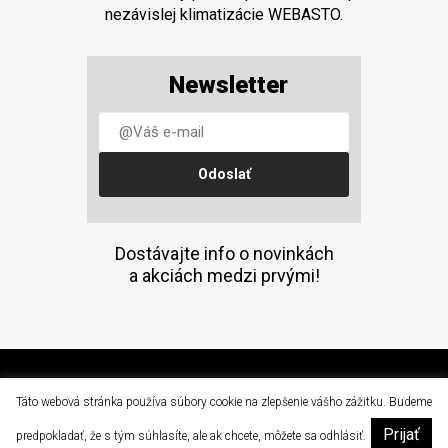
nezávislej klimatizácie WEBASTO.
Newsletter
Dostávajte info o novinkách
a akciách medzi prvými!
(C) 2015 Doprava a mechanizácia, a.s. Prešov
Táto webová stránka používa súbory cookie na zlepšenie vášho zážitku. Budeme
Prijať
|
predpokladať, že s tým súhlasíte, ale ak chcete, môžete sa odhlásiť.
dam@dam.sk
051 / 77 64 502