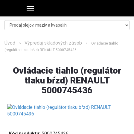
Úvod
Výpredaj skladových zásob
>
> Ovládacie tiahlo
(regulátor tlaku bŕzd) RENAULT 5000745436
Ovládacie tiahlo (regulátor
tlaku bŕzd) RENAULT
5000745436
Kód produktu:
5000745436