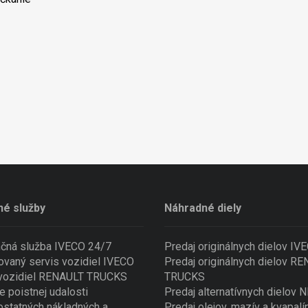
né služby
Náhradné diely
nčná služba IVECO 24/7
Predaj originálnych dielov IV
ovaný servis vozidiel IVECO
Predaj originálnych dielov R
 vozidiel RENAULT TRUCKS
TRUCKS
e poistnej udalosti
Predaj alternatívnych dielov
ostatných nákladných a
Predaj olejov, mazív a kvapalí