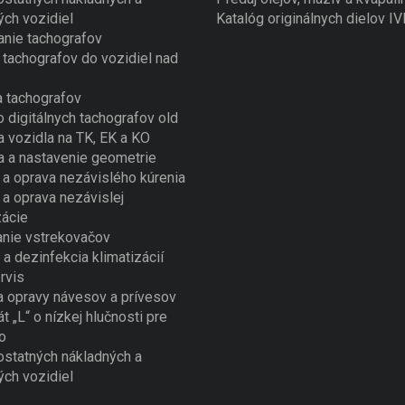
ých vozidiel
Katalóg originálnych dielov I
nie tachografov
tachografov do vozidiel nad
 tachografov
o digitálnych tachografov old
a vozidla na TK, EK a KO
a a nastavenie geometrie
a oprava nezávislého kúrenia
a oprava nezávislej
zácie
nie vstrekovačov
 a dezinfekcia klimatizácií
rvis
a opravy návesov a prívesov
át „L“ o nízkej hlučnosti pre
o
ostatných nákladných a
ých vozidiel