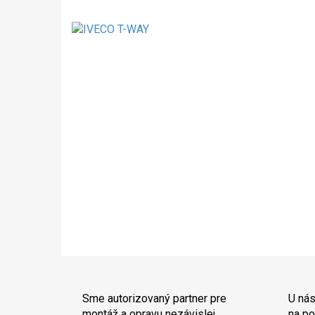
Sme autorizovaný partner pre
U nás
montáž a opravu nezávislej
na po