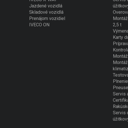
Jazdené vozidlá
úžitkov
Skladové vozidlá
Overova
Prenájom vozidiel
Montáž 
IVECO ON
2,5 t
Výmena
Karty d
Príprav
Kontrol
Montáž 
Montáž 
klimati
Testova
Plnenie
Pneuse
Servis 
Certifik
Rakúsk
Servis 
úžitkov