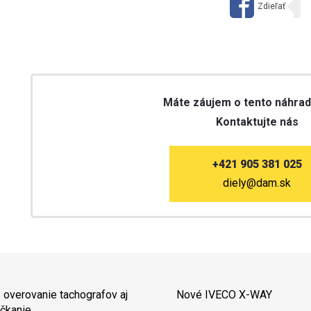
Máte záujem o tento náhrad
Kontaktujte nás
+421 905 381 025
diely@dam.sk
 overovanie tachografov aj
Nové IVECO X-WAY
čkanie