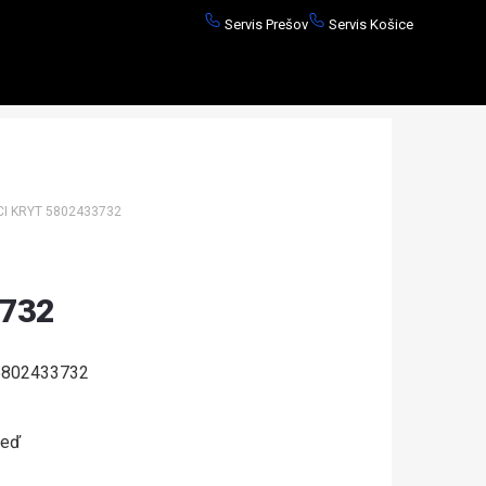
Servis Prešov
Servis Košice
 KRYT 5802433732
732
802433732
neď