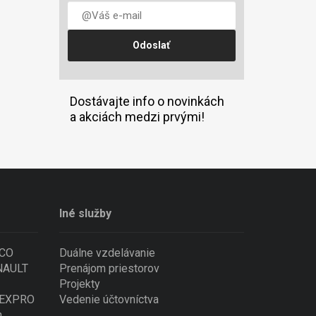
Dostávajte info o novinkách
a akciách medzi prvými!
Iné služby
ECO
Duálne vzdelávanie
ENAULT
Prenájom priestorov
Projekty
 NEXPRO
Vedenie účtovníctva
n