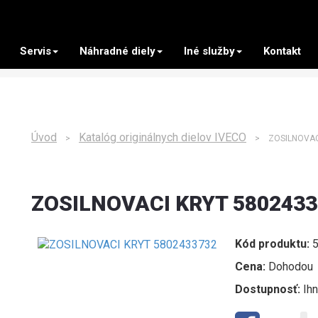
Servis
Náhradné diely
Iné služby
Kontakt
Úvod
Katalóg originálnych dielov IVECO
>
> ZOSILNOVACI
ZOSILNOVACI KRYT 5802433
Kód produktu:
5
Cena:
Dohodou
Dostupnosť:
Ih