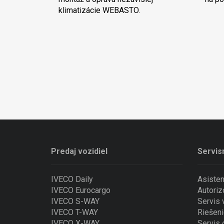
klimatizácie WEBASTO.
Predaj vozidiel
Servis
IVECO Daily
Asiste
IVECO Eurocargo
Autoriz
IVECO S-WAY
Servis
IVECO T-WAY
Riešeni
IVECO X-WAY
Servis 