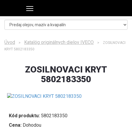
Úvod
Katalóg originálnych dielov IVECO
>
> ZOSILNOVACI
KRYT 5802183350
ZOSILNOVACI KRYT
5802183350
Kód produktu:
5802183350
Cena:
Dohodou