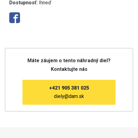
Dostupnosť:
Ihneď
Máte záujem o tento náhradný diel?
Kontaktujte nás
+421 905 381 025
diely@dam.sk