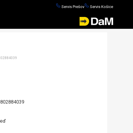
Servis Prešov
Servis Košice
02884039
802884039
neď