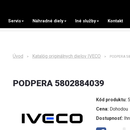
Servis
Náhradné diely
Iné služby
Kontakt
Úvod
Katalóg originálnych dielov IVECO
>
> PODPERA 58
PODPERA 5802884039
Kód produktu:
5
Cena:
Dohodou
Dostupnosť:
Ih