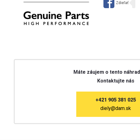
Máte záujem o tento náhrad
Kontaktujte nás
+421 905 381 025
diely@dam.sk