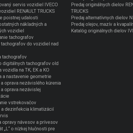
ovaný servis vozidiel IVECO
Predaj originálnych dielov R
 vozidiel RENAULT TRUCKS
TRUCKS
e poistnej udalosti
Predaj alternatívnych dielov
ostatných nákladných a
Predaj olejov, mazív a kvapalí
ých vozidiel
Katalóg originálnych dielov I
nie tachografov
tachografov do vozidiel nad
 tachografov
o digitálnych tachografov old
a vozidla na TK, EK a KO
a a nastavenie geometrie
a oprava nezávislého kúrenia
a oprava nezávislej
zácie
nie vstrekovačov
 a dezinfekcia klimatizácií
rvis
a opravy návesov a prívesov
át „L“ o nízkej hlučnosti pre