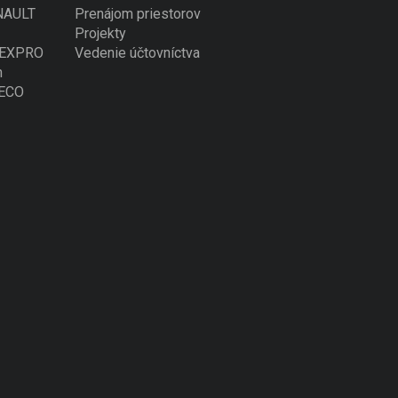
ENAULT
Prenájom priestorov
Projekty
 NEXPRO
Vedenie účtovníctva
n
VECO