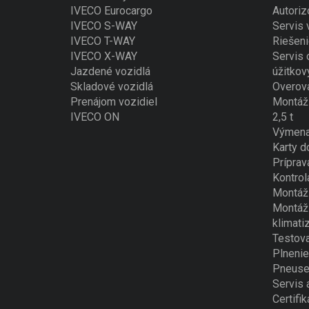
IVECO Eurocargo
Autoriz
IVECO S-WAY
Servis
IVECO T-WAY
Riešeni
IVECO X-WAY
Servis 
Jazdené vozidlá
úžitkov
Skladové vozidlá
Overova
Prenájom vozidiel
Montáž 
IVECO ON
2,5 t
Výmena
Karty d
Príprav
Kontrol
Montáž 
Montáž 
klimati
Testova
Plnenie
Pneuse
Servis 
Certifik