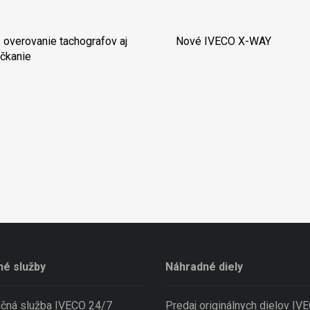
 overovanie tachografov aj
Nové IVECO X-WAY
čkanie
né služby
Náhradné diely
nčná služba IVECO 24/7
Predaj originálnych dielov IV