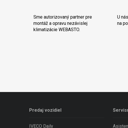
Sme autorizovaný partner pre
U nás
montáž a opravu nezávislej
na po
klimatizácie WEBASTO.
Predaj vozidiel
Servis
IVECO Daily
Asiste