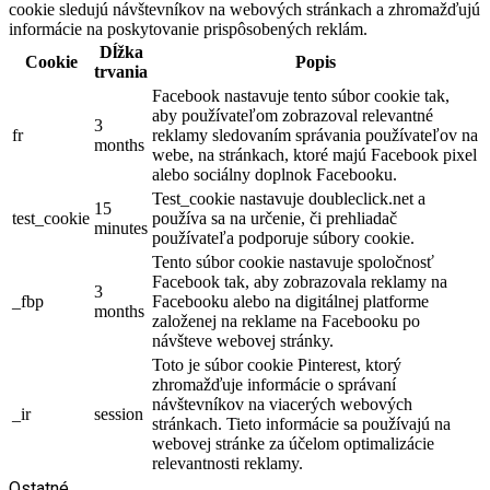
cookie sledujú návštevníkov na webových stránkach a zhromažďujú
informácie na poskytovanie prispôsobených reklám.
Dĺžka
Cookie
Popis
trvania
Facebook nastavuje tento súbor cookie tak,
aby používateľom zobrazoval relevantné
3
fr
reklamy sledovaním správania používateľov na
months
webe, na stránkach, ktoré majú Facebook pixel
alebo sociálny doplnok Facebooku.
Test_cookie nastavuje doubleclick.net a
15
test_cookie
používa sa na určenie, či prehliadač
minutes
používateľa podporuje súbory cookie.
Tento súbor cookie nastavuje spoločnosť
Facebook tak, aby zobrazovala reklamy na
3
_fbp
Facebooku alebo na digitálnej platforme
months
založenej na reklame na Facebooku po
návšteve webovej stránky.
Toto je súbor cookie Pinterest, ktorý
zhromažďuje informácie o správaní
návštevníkov na viacerých webových
_ir
session
stránkach. Tieto informácie sa používajú na
webovej stránke za účelom optimalizácie
relevantnosti reklamy.
Ostatné