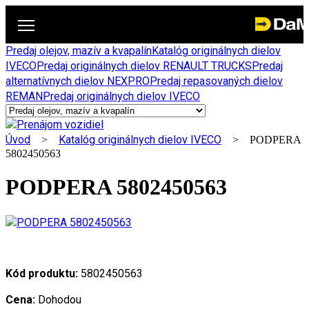
Predaj olejov, mazív a kvapalín
Katalóg originálnych dielov
IVECO
Predaj originálnych dielov RENAULT TRUCKS
Predaj
alternatívnych dielov NEXPRO
Predaj repasovaných dielov
REMAN
Predaj originálnych dielov IVECO
Úvod
Katalóg originálnych dielov IVECO
>
> PODPERA
5802450563
PODPERA 5802450563
Kód produktu:
5802450563
Cena:
Dohodou