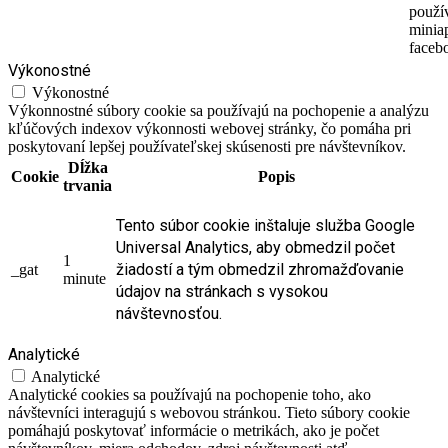
použí
minia
faceb
Výkonostné
Výkonostné
Výkonnostné súbory cookie sa používajú na pochopenie a analýzu
kľúčových indexov výkonnosti webovej stránky, čo pomáha pri
poskytovaní lepšej používateľskej skúsenosti pre návštevníkov.
Dĺžka
Cookie
Popis
trvania
Tento súbor cookie inštaluje služba Google
Universal Analytics, aby obmedzil počet
1
žiadostí a tým obmedzil zhromažďovanie
_gat
minute
údajov na stránkach s vysokou
návštevnosťou.
Analytické
Analytické
Analytické cookies sa používajú na pochopenie toho, ako
návštevníci interagujú s webovou stránkou. Tieto súbory cookie
pomáhajú poskytovať informácie o metrikách, ako je počet