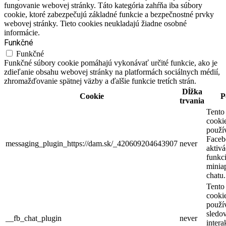
fungovanie webovej stránky. Táto kategória zahŕňa iba súbory
cookie, ktoré zabezpečujú základné funkcie a bezpečnostné prvky
webovej stránky. Tieto cookies neukladajú žiadne osobné
informácie.
Funkčné
Funkčné
Funkčné súbory cookie pomáhajú vykonávať určité funkcie, ako je
zdieľanie obsahu webovej stránky na platformách sociálnych médií,
zhromažďovanie spätnej väzby a ďalšie funkcie tretích strán.
Dĺžka
Cookie
P
trvania
Tento
cooki
použí
Faceb
messaging_plugin_https://dam.sk/_420609204643907
never
aktivá
funkci
miniap
chatu.
Tento
cooki
použí
sledo
__fb_chat_plugin
never
intera