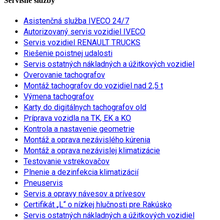
Servisné služby
Asistenčná služba IVECO 24/7
Autorizovaný servis vozidiel IVECO
Servis vozidiel RENAULT TRUCKS
Riešenie poistnej udalosti
Servis ostatných nákladných a úžitkových vozidiel
Overovanie tachografov
Montáž tachografov do vozidiel nad 2,5 t
Výmena tachografov
Karty do digitálnych tachografov old
Príprava vozidla na TK, EK a KO
Kontrola a nastavenie geometrie
Montáž a oprava nezávislého kúrenia
Montáž a oprava nezávislej klimatizácie
Testovanie vstrekovačov
Plnenie a dezinfekcia klimatizácií
Pneuservis
Servis a opravy návesov a prívesov
Certifikát „L“ o nízkej hlučnosti pre Rakúsko
Servis ostatných nákladných a úžitkových vozidiel