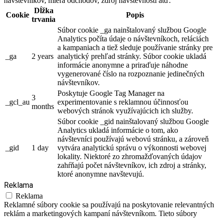
návštevníkov, miera odchodov, zdroj návštevnosti atď.
Dĺžka
Cookie
Popis
trvania
Súbor cookie _ga nainštalovaný službou Google
Analytics počíta údaje o návštevníkoch, reláciách
a kampaniach a tiež sleduje používanie stránky pre
_ga
2 years
analytický prehľad stránky. Súbor cookie ukladá
informácie anonymne a priraďuje náhodne
vygenerované číslo na rozpoznanie jedinečných
návštevníkov.
Poskytuje Google Tag Manager na
3
_gcl_au
experimentovanie s reklamnou účinnosťou
months
webových stránok využívajúcich ich služby.
Súbor cookie _gid nainštalovaný službou Google
Analytics ukladá informácie o tom, ako
návštevníci používajú webovú stránku, a zároveň
_gid
1 day
vytvára analytickú správu o výkonnosti webovej
lokality. Niektoré zo zhromažďovaných údajov
zahŕňajú počet návštevníkov, ich zdroj a stránky,
ktoré anonymne navštevujú.
Reklama
Reklama
Reklamné súbory cookie sa používajú na poskytovanie relevantných
reklám a marketingových kampaní návštevníkom. Tieto súbory