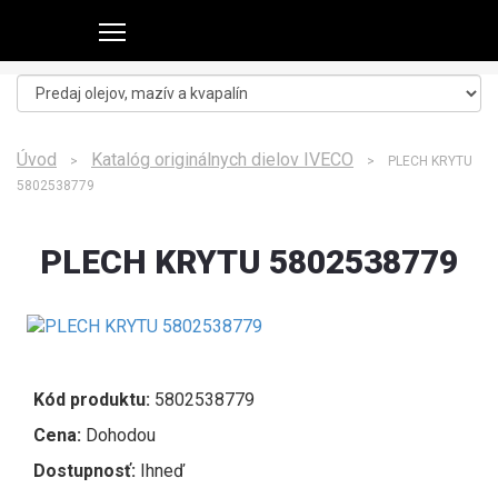
Úvod
Katalóg originálnych dielov IVECO
>
> PLECH KRYTU
5802538779
PLECH KRYTU 5802538779
Kód produktu:
5802538779
Cena:
Dohodou
Dostupnosť:
Ihneď