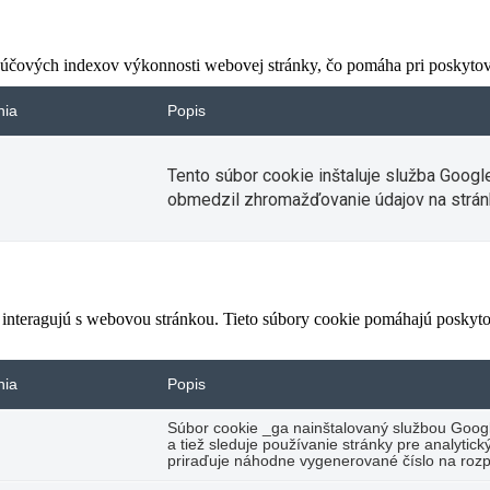
čových indexov výkonnosti webovej stránky, čo pomáha pri poskytovan
nia
Popis
Tento súbor cookie inštaluje služba Googl
obmedzil zhromažďovanie údajov na strán
 interagujú s webovou stránkou. Tieto súbory cookie pomáhajú poskyto
nia
Popis
Súbor cookie _ga nainštalovaný službou Googl
a tiež sleduje používanie stránky pre analyti
priraďuje náhodne vygenerované číslo na rozp