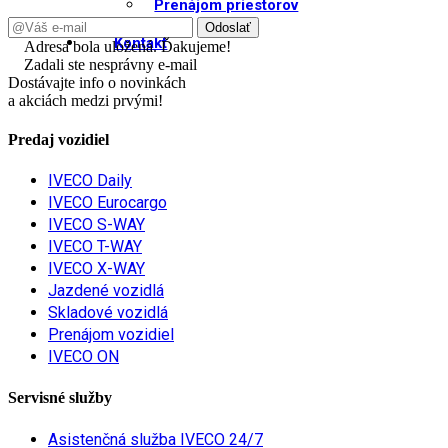
Prenájom priestorov
Kontakt
Adresa bola uložená. Ďakujeme!
Zadali ste nesprávny e-mail
Dostávajte info o novinkách
a akciách medzi prvými!
Predaj vozidiel
IVECO Daily
IVECO Eurocargo
IVECO S-WAY
IVECO T-WAY
IVECO X-WAY
Jazdené vozidlá
Skladové vozidlá
Prenájom vozidiel
IVECO ON
Servisné služby
Asistenčná služba IVECO 24/7