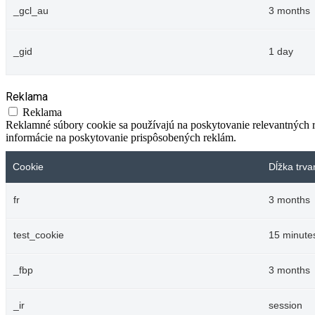
_gcl_au
3 months
_gid
1 day
Reklama
Reklama
Reklamné súbory cookie sa používajú na poskytovanie relevantných
informácie na poskytovanie prispôsobených reklám.
Cookie
Dĺžka trva
fr
3 months
test_cookie
15 minute
_fbp
3 months
_ir
session