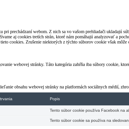
u pri prechádzaní webom. Z nich sa vo vašom prehliadači ukladajú súb
ívame aj cookies tretích strán, ktoré nám pomáhajú analyzovať a pocho
tieto cookies. Zrušenie niektorých z týchto súborov cookie však môže o
vanie webovej stránky. Táto kategória zahŕňa iba súbory cookie, kto
eľanie obsahu webovej stránky na platformách sociálnych médií, zhroma
trvania
Popis
Tento súbor cookie používa Facebook na akt
Tento súbor cookie sa používa na sledovani