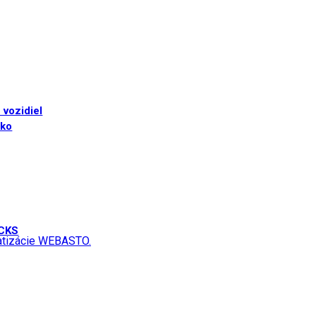
 vozidiel
sko
UCKS
matizácie WEBASTO.