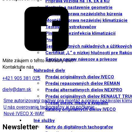
Príprava vozidla na TK, EK a KO
Kontrola a nastavenie geometrie
Montáž a oprava nezávislého kúrenia
Montáž a oprava nezávislej klimatizácie
Testovanie vstrekovačov
Plnenie a dezinfekcia klimatizácií
Pneuservis
Servis ostatných nákladných a úžitkových
Certifikát „L“ o nízkej hlučnosti pre Rakú
Servis a opravy návesov a prívesov
Máte záujem o tento náhradný diel?
Kontaktujte nás
Náhradné diely
Predaj originálnych dielov IVECO
+421 905 381 025
Predaj repasovaných dielov REMAN
diely@dam.sk
Predaj alternatívnych dielov NEXPRO
Predaj originálnych dielov RENAULT TR
Sme autorizovaný partner pre montáž a opravu nezávislej kli
Predaj olejov, mazív a kvapalín
U nás overovanie tachografov aj na počkanie
Katalóg originálnych dielov IVECO
Nové IVECO X-WAY
Iné služby
Newsletter
Karty do digitálnych tachografov