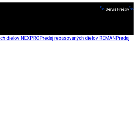
Servis Prešov
S
nych dielov NEXPRO
Predaj repasovaných dielov REMAN
Predaj