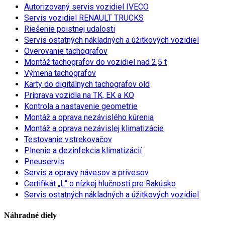
Autorizovaný servis vozidiel IVECO
Servis vozidiel RENAULT TRUCKS
Riešenie poistnej udalosti
Servis ostatných nákladných a úžitkových vozidiel
Overovanie tachografov
Montáž tachografov do vozidiel nad 2,5 t
Výmena tachografov
Karty do digitálnych tachografov old
Príprava vozidla na TK, EK a KO
Kontrola a nastavenie geometrie
Montáž a oprava nezávislého kúrenia
Montáž a oprava nezávislej klimatizácie
Testovanie vstrekovačov
Plnenie a dezinfekcia klimatizácií
Pneuservis
Servis a opravy návesov a prívesov
Certifikát „L“ o nízkej hlučnosti pre Rakúsko
Servis ostatných nákladných a úžitkových vozidiel
Náhradné diely