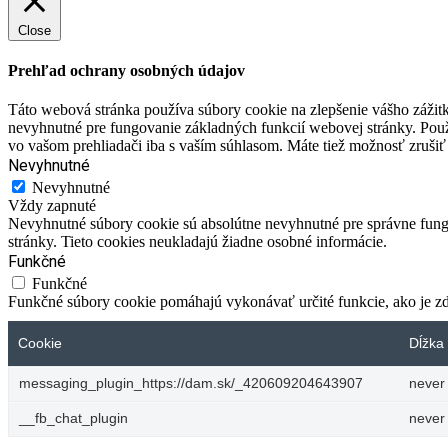
Close
Prehľad ochrany osobných údajov
Táto webová stránka používa súbory cookie na zlepšenie vášho zážitk
nevyhnutné pre fungovanie základných funkcií webovej stránky. Použ
vo vašom prehliadači iba s vaším súhlasom. Máte tiež možnosť zrušiť 
Nevyhnutné
Nevyhnutné
Vždy zapnuté
Nevyhnutné súbory cookie sú absolútne nevyhnutné pre správne fungo
stránky. Tieto cookies neukladajú žiadne osobné informácie.
Funkčné
Funkčné
Funkčné súbory cookie pomáhajú vykonávať určité funkcie, ako je zdi
Cookie
Dĺžka 
messaging_plugin_https://dam.sk/_420609204643907
never
__fb_chat_plugin
never