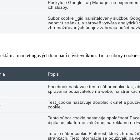
Poskytuje Google Tag Manager na experimento
ich služby.
Súbor cookie _gid nainštalovaný službou Googl
webovú stránku, a zároveň vytvára analytickú s
zhromažďovaných údajov zahŕňajú počet návšte
 reklám a marketingových kampaní návštevníkom. Tieto súbory cookie
nia
Popis
Facebook nastavuje tento súbor cookie tak, a
správania používateľov na webe, na stránkach
Test_cookie nastavuje doubleclick.net a použí
s
cookie.
Tento súbor cookie nastavuje spoločnosť Fac
digitálnej platforme založenej na reklame na 
Toto je súbor cookie Pinterest, ktorý zhromaž
stránkach. Tieto informácie sa používajú na we