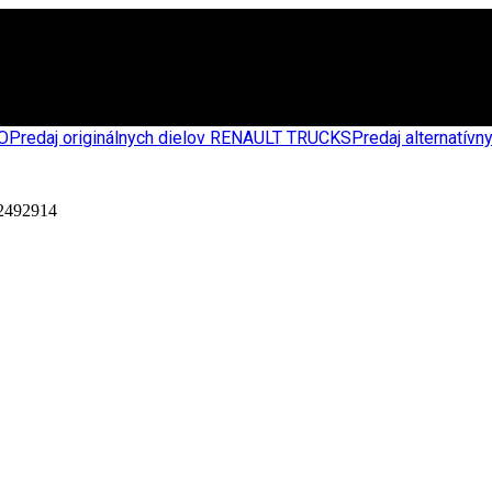
CO
Predaj originálnych dielov RENAULT TRUCKS
Predaj alternatív
492914