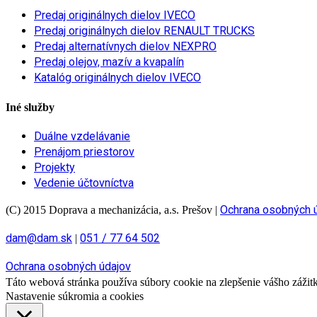
Predaj originálnych dielov IVECO
Predaj originálnych dielov RENAULT TRUCKS
Predaj alternatívnych dielov NEXPRO
Predaj olejov, mazív a kvapalín
Katalóg originálnych dielov IVECO
Iné služby
Duálne vzdelávanie
Prenájom priestorov
Projekty
Vedenie účtovníctva
Ochrana osobných 
(C) 2015 Doprava a mechanizácia, a.s. Prešov
|
dam@dam.sk
051 / 77 64 502
|
Ochrana osobných údajov
Táto webová stránka používa súbory cookie na zlepšenie vášho zážitku
Nastavenie súkromia a cookies