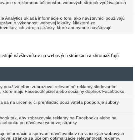
vanie s reklamnou účinnosťou webových stránok využívajúcich
e Analytics ukladá informácie o tom, ako návštevníci používajú
právu o výkonnosti webovej lokality. Niektoré zo
vníkov, ich zdroj a stránky, ktoré anonymne navštevujú.
 sledujú návštevníkov na webových stránkach a zhromažďujú
by používateľom zobrazoval relevantné reklamy sledovaním
, ktoré majú Facebook pixel alebo sociálny doplnok Facebooku.
va sa na určenie, či prehliadač používateľa podporuje súbory
ebook tak, aby zobrazovala reklamy na Facebooku alebo na
Facebooku po návšteve webovej stránky.
ďuje informácie o správaní návštevníkov na viacerých webových
bovej stránke za účelom optimalizácie relevantnosti reklamy.